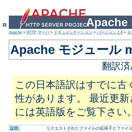
Apach
Apache
>
HTTP サーバ
>
ドキュメンテーション
>
バージョン 2.4
>
モ
Apache モジュール m
翻訳済
この日本語訳はすでに古
性があります。 最近更
には英語版をご覧下さい
説明:
リクエストされたファイルの拡張子とファイルの振