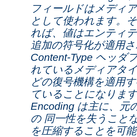
フィールドはメディア
として使われます。そ
れば、値はエンティテ
追加の符号化が適用さ
Content-Type ヘ
れているメディアタ
どの復号機構を適用す
ていることになります。C
Encoding は主に
の 同一性を失うこと
を圧縮することを可能