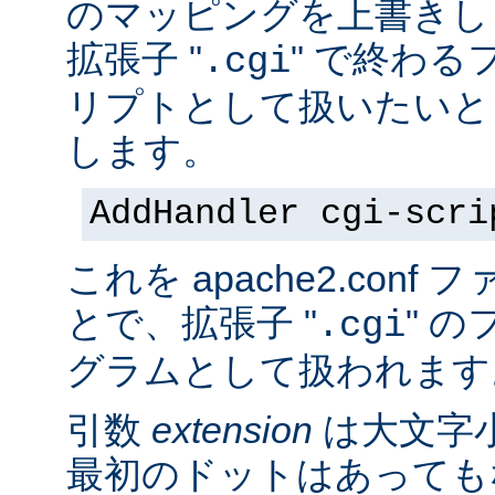
のマッピングを上書きし
拡張子 "
" で終わる
.cgi
リプトとして扱いたいと
します。
AddHandler cgi-scri
これを apache2.con
とで、拡張子 "
" の
.cgi
グラムとして扱われます
引数
extension
は大文字
最初のドットはあっても