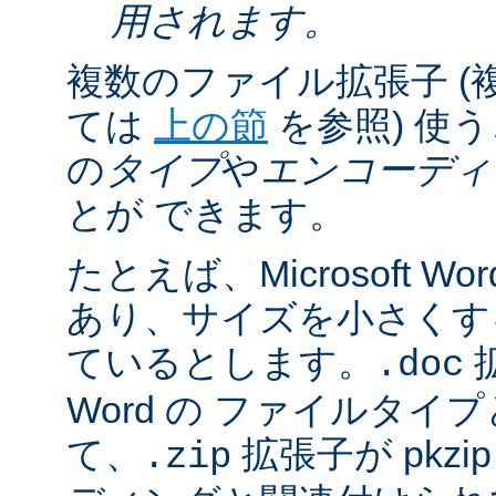
用されます。
複数のファイル拡張子 (
ては
上の節
を参照) 使
の
タイプ
や
エンコーディ
とが できます。
たとえば、Microsoft 
あり、サイズを小さくするた
ているとします。
拡
.doc
Word の ファイルタ
て、
拡張子が pkz
.zip