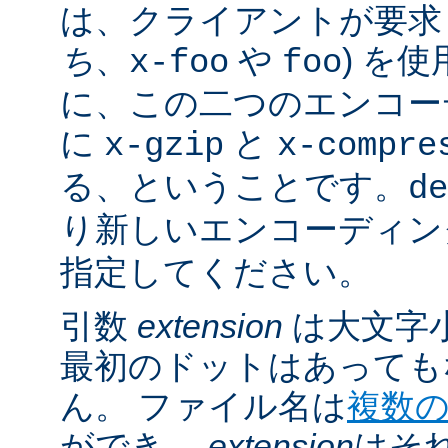
は、クライアントが要求し
ち
、
や
) を
x-foo
foo
に、この二つのエンコー
に
と
x-gzip
x-compre
る、ということです。
de
り新しいエンコーディン
指定してください。
引数
extension
は大文字
最初のドットはあっても
ん。 ファイル名は
複数
ができ、
extension
はそ