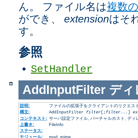
ん。 ファイル名は
複数
ができ、
extension
はそ
す。
参照
SetHandler
AddInputFilter
ディ
説明:
ファイルの拡張子をクライアントのリクエスト
構文:
AddInputFilter
filter
[;
filter
...]
ex
コンテキスト:
サーバ設定ファイル, バーチャルホスト, ディレクトリ
上書き:
FileInfo
ステータス:
モジュール:
mod_mime