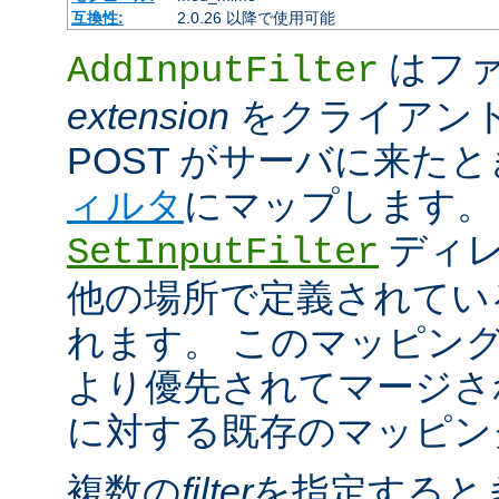
互換性:
2.0.26 以降で使用可能
はファ
AddInputFilter
extension
をクライアン
POST がサーバに来た
ィルタ
にマップします。
ディレ
SetInputFilter
他の場所で定義されてい
れます。 このマッピン
より優先されてマージさ
に対する既存のマッピン
複数の
filter
を指定すると