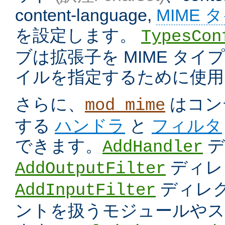
content-language,
MIME 
を設定します。
TypesCon
ブは拡張子を MIME タ
イルを指定するために使用
さらに、
はコン
mod_mime
する
ハンドラ
と
フィルタ
できます。
デ
AddHandler
ディレ
AddOutputFilter
ディレク
AddInputFilter
ントを扱うモジュールやス