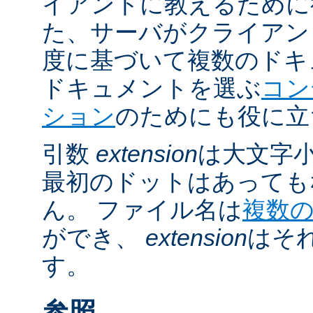
イアントに教えるために
た、サーバがクライアントの 
度に基づいて複数のドキ
ドキュメントを選ぶ
コン
ション
のためにも役に立
引数
extension
は大文字
最初のドットはあっても
ん。 ファイル名は
複数
ができ、
extension
はそ
す。
参照