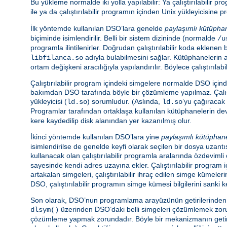
Bu yükleme normalde iki yolla yapılabilir: Ya çalıştırılabilir 
ile ya da çalıştırılabilir programın içinden Unix yükleyicisin
İlk yöntemde kullanılan DSO’lara genelde
paylaşımlı kütüpha
biçiminde isimlendirilir. Belli bir sistem dizininde (normalde
/u
programla ilintilenirler. Doğrudan çalıştırılabilir koda eklen
adıyla bulabilmesini sağlar. Kütüphanelerin 
libfilanca.so
ortam değişkeni aracılığıyla yapılandırılır. Böylece çalıştır
Çalıştırılabilir program içindeki simgelere normalde DSO içi
bakımdan DSO tarafında böyle bir çözümleme yapılmaz. Çalış
yükleyicisi (
) sorumludur. (Aslında,
’yu çağıracak 
ld.so
ld.so
Programlar tarafından ortaklaşa kullanılan kütüphanelerin d
kere kaydedilip disk alanından yer kazanılmış olur.
İkinci yöntemde kullanılan DSO’lara yine
paylaşımlı kütüphan
isimlendirilse de genelde keyfi olarak seçilen bir dosya uzantıs
kullanacak olan çalıştırılabilir programla aralarında özdeviml
sayesinde kendi adres uzayına ekler. Çalıştırılabilir program
artakalan simgeleri, çalıştırılabilir ihraç edilen simge kümeler
DSO, çalıştırılabilir programın simge kümesi bilgilerini sanki k
Son olarak, DSO’nun programlama arayüzünün getirilerinden ya
üzerinden DSO’daki belli simgeleri çözümlemek zorund
dlsym()
çözümleme yapmak zorundadır. Böyle bir mekanizmanın getiris