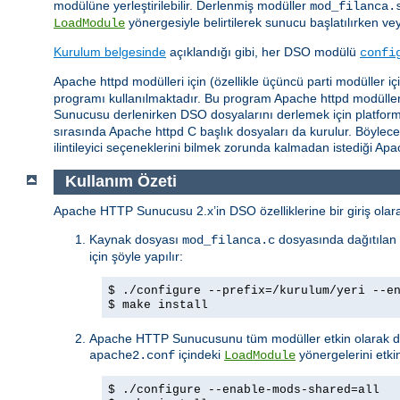
modülüne yerleştirilebilir. Derlenmiş modüller
mod_filanca.
yönergesiyle belirtilerek sunucu başlatılırken ve
LoadModule
Kurulum belgesinde
açıklandığı gibi, her DSO modülü
confi
Apache httpd modülleri için (özellikle üçüncü parti modüller 
programı kullanılmaktadır. Bu program Apache httpd modüllerin
Sunucusu derlenirken DSO dosyalarını derlemek için platforma b
sırasında Apache httpd C başlık dosyaları da kurulur. Böylec
ilintileyici seçeneklerini bilmek zorunda kalmadan istediği A
Kullanım Özeti
Apache HTTP Sunucusu 2.x’in DSO özelliklerine bir giriş olarak
Kaynak dosyası
dosyasında dağıtılan 
mod_filanca.c
için şöyle yapılır:
$ ./configure --prefix=/kurulum/yeri --e
$ make install
Apache HTTP Sunucusunu tüm modüller etkin olarak der
içindeki
yönergelerini etkin
apache2.conf
LoadModule
$ ./configure --enable-mods-shared=all