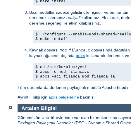
$ make install
Bazı modüller sadece geliştiriciler içindir ve bunlar tü
derlemek isterseniz
reallyall
kullanınız. Ek olarak, derl
derleme seçeneği ile etkin kılabilirsiniz.
$ ./configure --enable-mods-shared=reall
$ make install
Kaynak dosyası
dosyasında dağıtılan 
mod_filanca.c
kaynak ağacının dışında
kullanarak derlemek ve k
apxs
$ cd /bir/kurulum/yeri
$ apxs -c mod_filanca.c
$ apxs -aci filanca mod_filanca.la
Tüm durumlarda derlenen paylaşımlı modülü Apache httpd’nin 
Ayrıntılı bilgi için
apxs belgelerine
bakınız.
Artalan Bilgisi
Günümüzün Unix türevlerinde var olan bir mekanizma sayesind
Devingen Paylaşımlı Nesneler
(DSO - Dynamic Shared Object) a