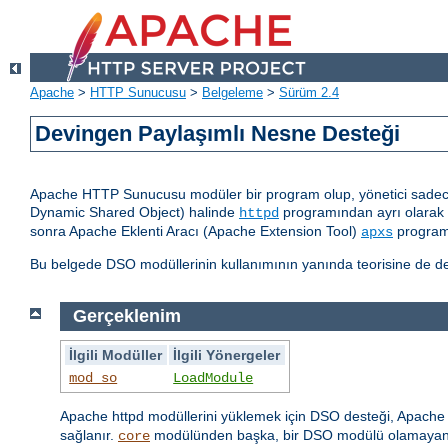
Apache
>
HTTP Sunucusu
>
Belgeleme
>
Sürüm 2.4
Devingen Paylaşımlı Nesne Desteği
Apache HTTP Sunucusu modüler bir program olup, yönetici sadece 
Dynamic Shared Object) halinde
programından ayrı olarak d
httpd
sonra Apache Eklenti Aracı (Apache Extension Tool)
programı
apxs
Bu belgede DSO modüllerinin kullanımının yanında teorisine de değ
Gerçeklenim
İlgili Modüller
İlgili Yönergeler
mod_so
LoadModule
Apache httpd modüllerini yüklemek için DSO desteği, Apache h
sağlanır.
modülünden başka, bir DSO modülü olamayan
core