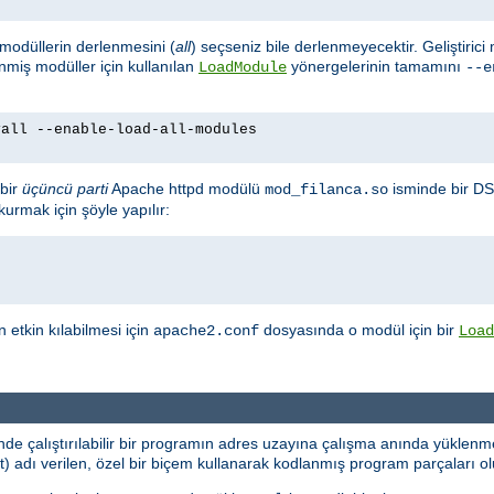
m modüllerin derlenmesini (
all
) seçseniz bile derlenmeyecektir. Geliştirici
enmiş modüller için kullanılan
yönergelerinin tamamını
LoadModule
--e
yall --enable-load-all-modules
bir
üçüncü parti
Apache httpd modülü
isminde bir DS
mod_filanca.so
urmak için şöyle yapılır:
etkin kılabilmesi için
dosyasında o modül için bir
apache2.conf
Load
e çalıştırılabilir bir programın adres uzayına çalışma anında yüklenme
dı verilen, özel bir biçem kullanarak kodlanmış program parçaları oluş