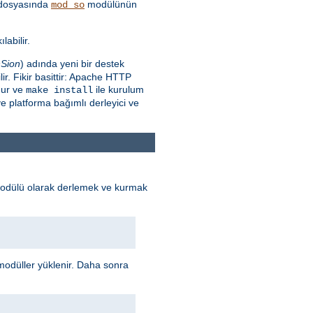
dosyasında
modülünün
mod_so
labilir.
Sion
) adında yeni bir destek
r. Fikir basittir: Apache HTTP
nur ve
ile kurulum
make install
e platforma bağımlı derleyici ve
odülü olarak derlemek ve kurmak
odüller yüklenir. Daha sonra