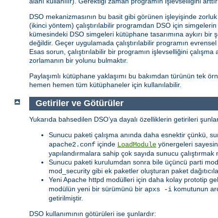
alanı kullanılır). Gerektiği zaman programın işlevselliğini ar
DSO mekanizmasının bu basit gibi görünen işleyişinde zorluk iç
(ikinci yöntem) çalıştırılabilir programdan DSO için simgeler
kümesindeki DSO simgeleri kütüphane tasarımına aykırı bir ş
değildir. Geçer uygulamada çalıştırılabilir programın evrense
Esas sorun, çalıştırılabilir bir programın işlevselliğini çalışm
zorlamanın bir yolunu bulmaktır.
Paylaşımlı kütüphane yaklaşımı bu bakımdan türünün tek örneğ
hemen hemen tüm kütüphaneler için kullanılabilir.
Getiriler ve Götürüler
Yukarıda bahsedilen DSO’ya dayalı özelliklerin getirileri şunlar
Sunucu paketi çalışma anında daha esnektir çünkü, su
içinde
yönergeleri sayesind
apache2.conf
LoadModule
yapılandırmalara sahip çok sayıda sunucu çalıştırmak 
Sunucu paketi kurulumdan sonra bile üçüncü parti modüll
mod_security gibi ek paketler oluşturan paket dağıtıcıl
Yeni Apache httpd modülleri için daha kolay prototip ge
modülün yeni bir sürümünü bir
komutunun ar
apxs -i
getirilmiştir.
DSO kullanımının götürüleri ise şunlardır: