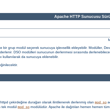
Apache HTTP Sunucusu Sürü
M
bir grup modül seçerek sunucuya işlevsellik ekleyebilir. Modüller, De
erlenir. DSO modülleri sunucunun derlenmesi sırasında derlenebileceği
 kullanılarak da sunucuya eklenebilir.
inilecektir.
ttpd çekirdeğine durağan olarak ilintilenerek derlenmiş olan
ad
mod_so
 tek modül
modülüdür. Apache ile dağıtılan hemen hemen tüm 
mod_so