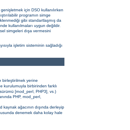
i genişletmek için DSO kullanılırken
ştırılabilir programın simge
klenmediği gibi standartlaşmış da
nde kullanılmaları uygun değildir.
nsel simgeleri dışa vermesini
sıyla işletim sisteminin sağladığı
 birleştirilmek yerine
e kurulumuyla birbirinden farklı
 sürümü [mod_perl, PHP3], vs.)
 yanında PHP, mod_perl,
pd kaynak ağacının dışında derleyip
cusunda denemek daha kolay hale