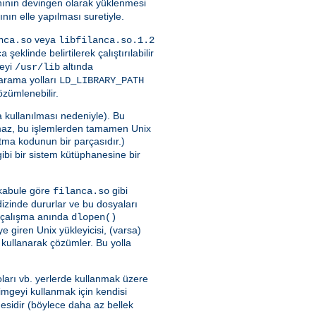
nının devingen olarak yüklenmesi
ının elle yapılması suretiyle.
veya
nca.so
libfilanca.so.1.2
şeklinde belirtilerek çalıştırılabilir
ca
neyi
altında
/usr/lib
a arama yolları
LD_LIBRARY_PATH
özümlenebilir.
 kullanılması nedeniyle). Bu
maz, bu işlemlerden tamamen Unix
latma kodunun bir parçasıdır.)
ibi bir sistem kütüphanesine bir
i kabule göre
gibi
filanca.so
 dizinde dururlar ve bu dosyaları
yu çalışma anında
dlopen()
 giren Unix yükleyicisi, (varsa)
 kullanarak çözümler. Bu yolla
ları vb. yerlerde kullanmak üzere
imgeyi kullanmak için kendisi
sidir (böylece daha az bellek