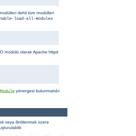
 modülleri dehil tüm modülleri
nable-load-all-modules
O modülü olarak Apache httpd
yönergesi bulunmalıdır.
Module
k veya ilintilenmek üzere
turulabilir.