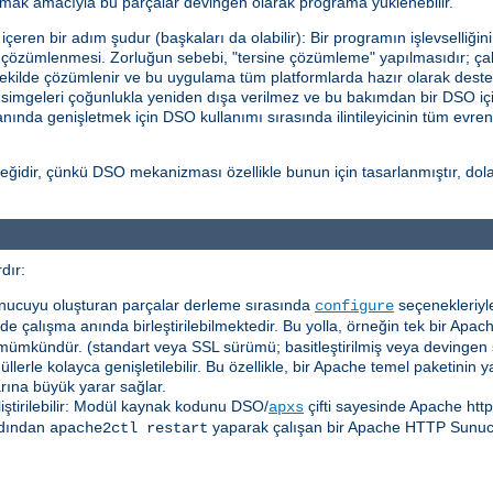
ttırmak amacıyla bu parçalar devingen olarak programa yüklenebilir.
eren bir adım şudur (başkaları da olabilir): Bir programın işlevselliğin
in çözümlenmesi. Zorluğun sebebi, "tersine çözümleme" yapılmasıdır; çalı
ekilde çözümlenir ve bu uygulama tüm platformlarda hazır olarak deste
l simgeleri çoğunlukla yeniden dışa verilmez ve bu bakımdan bir DSO içi
a anında genişletmek için DSO kullanımı sırasında ilintileyicinin tüm evre
idir, çünkü DSO mekanizması özellikle bunun için tasarlanmıştır, dolayı
dır:
nucuyu oluşturan parçalar derleme sırasında
seçenekleriyle
configure
e çalışma anında birleştirilebilmektedir. Bu yolla, örneğin tek bir Apach
mümkündür. (standart veya SSL sürümü; basitleştirilmiş veya devingen
erle kolayca genişletilebilir. Bu özellikle, bir Apache temel paketinin
arına büyük yarar sağlar.
liştirilebilir: Modül kaynak kodunu DSO/
çifti sayesinde Apache htt
apxs
dından
yaparak çalışan bir Apache HTTP Sunu
apache2ctl restart