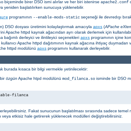
biçeminde birer DSO ismi alırlar ve her biri istenirse
so
apache2.conf
ya yeniden başlatılırken sunucuya yüklenebilir.
programının
seçeneği ile devredışı bırakı
gure
--enable-mods-static
için) DSO dosyası üretimini kolaylaştırmak amacıyla
(
APache eXten
apxs
i Apache httpd kaynak ağacından ayrı olarak derlemek için kullanılabili
ağımlı derleyici ve ilintileyici seçenekleri
programının içine ko
apxs
e kullanıcı Apache httpd dağıtımının kaynak ağacına ihtiyaç duymadan v
pache httpd modülünü
programını kullanarak derleyebilir.
apxs
 burada kısaca bir bilgi vermekle yetinilecektir:
bir
özgün
Apache htpd modülünü
isminde bir DSO m
mod_filanca.so
nable-filanca
leyebilirsiniz. Fakat sunucunun başlatılması sırasında sadece temel m
 veya etkisiz hale getirerek yüklenecek modülleri değiştirebilirsiniz.