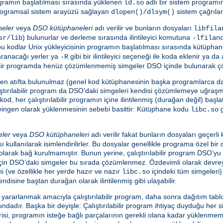
programın başlatılması sırasında yüklenen
adlı bir sistem programı
ld.so
e programsal sistem arayüzü sağlayan
sistem çağrılar
dlopen()/dlsym()
neler
veya
DSO kütüphaneleri
adı verilir ve bunların dosyaları
libfila
) bulunurlar ve derleme sırasında ilintileyici komutuna
sr/lib
-lfilan
en bu kodlar Unix yükleyicisinin programın başlatılması sırasında kütüpha
aranacağı yerler ya
gibi bir ilintileyici seçeneği ile koda eklenir ya d
-R
ılabilir programda henüz çözümlenmemiş simgeler DSO içinde bulunarak ç
nden atıfta bulunulmaz (genel kod kütüphanesinin başka programlarca da
tırılabilir program da DSO’daki simgeleri kendisi çözümlemeye uğraş
kod, her çalıştırılabilir programın içine ilintilenmiş (durağan değil) baş
evingen olarak yüklenmesinin sebebi basittir: Kütüphane kodu
g
libc.so
eler
veya
DSO kütüphaneleri
adı verilir fakat bunların dosyaları geçerl
ı kullanılarak isimlendirilirler. Bu dosyalar genellikle programa özel bir
i olarak bağ kurulmamıştır. Bunun yerine, çalıştırılabilir program DSO’
 için DSO’daki simgeler bu sırada çözümlenmez. Özdevimli olarak devreye
ini (ve özellikle her yerde hazır ve nazır
içindeki tüm simgeleri)
libc.so
endisine baştan durağan olarak ilintilenmiş gibi ulaşabilir.
rarlanmak amacıyla çalıştırılabilir program, daha sonra dağıtım tablo
adır. Başka bir deyişle: Çalıştırılabilir program ihtiyaç duyduğu her s
i, programın isteğe bağlı parçalarının gerekli olana kadar yüklenmeme