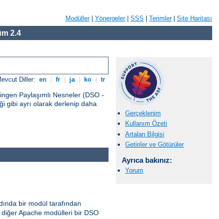
Modüller
|
Yönergeler
|
SSS
|
Terimler
|
Site Haritası
m 2.4
evcut Diller:
en
|
fr
|
ja
|
ko
|
tr
vingen Paylaşımlı Nesneler (DSO -
 gibi ayrı olarak derlenip daha
Gerçeklenim
Kullanım Özeti
Artalan Bilgisi
Getiriler ve Götürüler
Ayrıca bakınız:
Yorum
ında bir modül tarafından
diğer Apache modülleri bir DSO