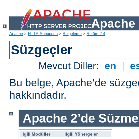
Apache 
Apache
>
HTTP Sunucusu
>
Belgeleme
>
Sürüm 2.4
Süzgeçler
Mevcut Diller:
en
|
e
Bu belge, Apache’de süzgeç
hakkındadır.
Apache 2’de Süzme 
İlgili Modüller
İlgili Yönergeler