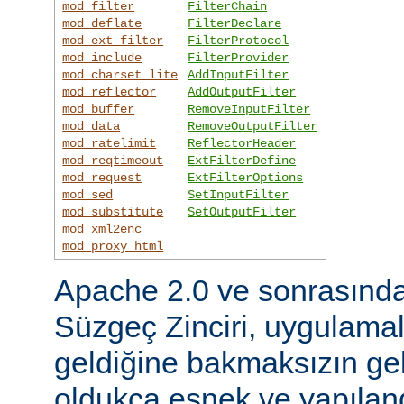
mod_filter
FilterChain
mod_deflate
FilterDeclare
mod_ext_filter
FilterProtocol
mod_include
FilterProvider
mod_charset_lite
AddInputFilter
mod_reflector
AddOutputFilter
mod_buffer
RemoveInputFilter
mod_data
RemoveOutputFilter
mod_ratelimit
ReflectorHeader
mod_reqtimeout
ExtFilterDefine
mod_request
ExtFilterOptions
mod_sed
SetInputFilter
mod_substitute
SetOutputFilter
mod_xml2enc
mod_proxy_html
Apache 2.0 ve sonrasınd
Süzgeç Zinciri, uygulama
geldiğine bakmaksızın gel
oldukça esnek ve yapılandı