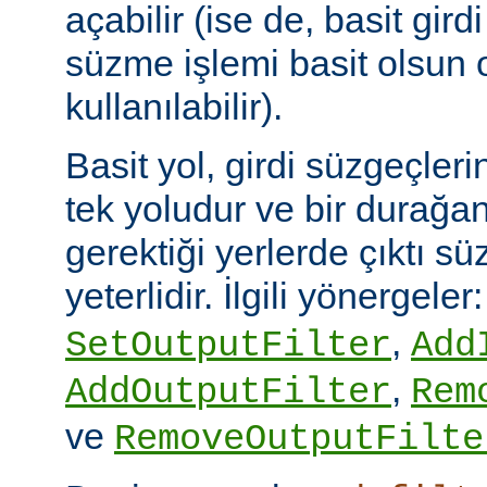
açabilir (ise de, basit gird
süzme işlemi basit olsun 
kullanılabilir).
Basit yol, girdi süzgeçler
tek yoludur ve bir durağan
gerektiği yerlerde çıktı sü
yeterlidir. İlgili yönergeler
,
SetOutputFilter
Add
,
AddOutputFilter
Rem
ve
RemoveOutputFilte