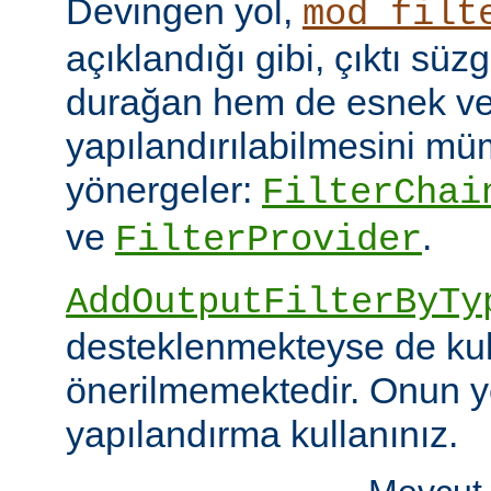
Devingen yol,
mod_filt
açıklandığı gibi, çıktı sü
durağan hem de esnek ve
yapılandırılabilmesini mümk
yönergeler:
FilterChai
ve
.
FilterProvider
AddOutputFilterByTy
desteklenmekteyse de kull
önerilmemektedir. Onun y
yapılandırma kullanınız.