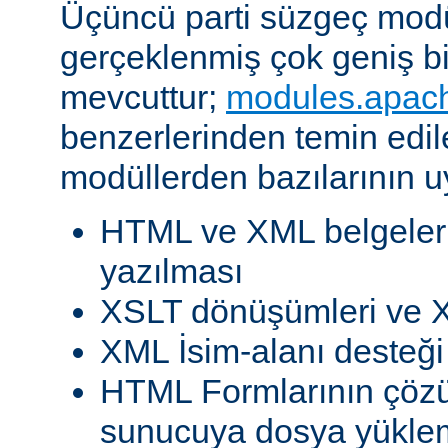
Üçüncü parti süzgeç modül
gerçeklenmiş çok geniş b
mevcuttur;
modules.apac
benzerlerinden temin edil
modüllerden bazılarının u
HTML ve XML belgeleri
yazılması
XSLT dönüşümleri ve X
XML İsim-alanı desteği
HTML Formlarının çöz
sunucuya dosya yükle