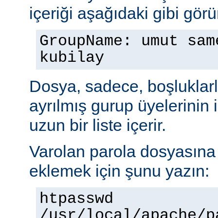
içeriği aşağıdaki gibi görü
GroupName: umut sam
kubilay
Dosya, sadece, boşluklarl
ayrılmış gurup üyelerinin
uzun bir liste içerir.
Varolan parola dosyasına b
eklemek için şunu yazın:
htpasswd
/usr/local/apache/p