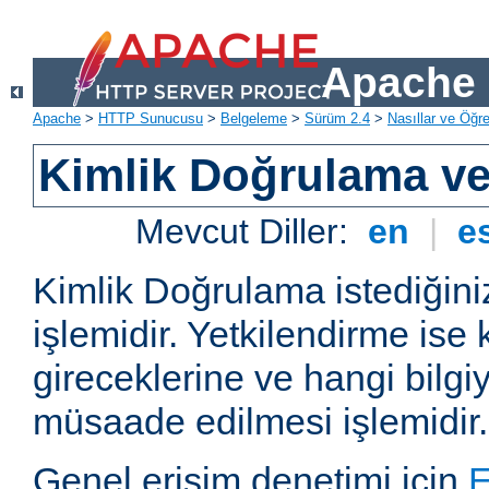
Apache 
Apache
>
HTTP Sunucusu
>
Belgeleme
>
Sürüm 2.4
>
Nasıllar ve Öğret
Kimlik Doğrulama ve
Mevcut Diller:
en
|
e
Kimlik Doğrulama istediğiniz
işlemidir. Yetkilendirme ise 
gireceklerine ve hangi bilgi
müsaade edilmesi işlemidir.
Genel erişim denetimi için
E