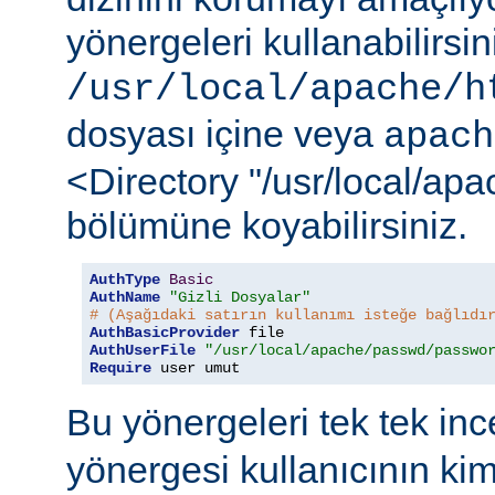
yönergeleri kullanabilirsi
/usr/local/apache/h
dosyası içine veya
apach
<Directory "/usr/local/ap
bölümüne koyabilirsiniz.
AuthType
Basic
AuthName
"Gizli Dosyalar"
# (Aşağıdaki satırın kullanımı isteğe bağlıdı
AuthBasicProvider
AuthUserFile
"/usr/local/apache/passwd/passwo
Require
 user umut
Bu yönergeleri tek tek in
yönergesi kullanıcının ki