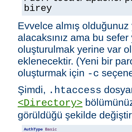
birey
Evvelce almış olduğunuz y
alacaksınız ama bu sefer 
oluşturulmak yerine var o
eklenecektir. (Yeni bir pa
oluşturmak için
seçeneğ
-c
Şimdi,
dosyan
.htaccess
bölümünüz
<Directory>
görüldüğü şekilde değiştire
AuthType
Basic