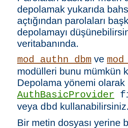
depolamak yukarıda bahse
açtığından parolaları başk
depolamayı düşünebilirsin
veritabanında.
ve
mod_authn_dbm
mod
modülleri bunu mümkün kı
Depolama yönemi olarak
AuthBasicProvider
f
veya
kullanabilirsiniz
dbd
Bir metin dosyası yerine 