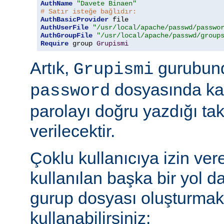
AuthName
"Davete Binaen"
# Satır isteğe bağlıdır:
AuthBasicProvider
AuthUserFile
"/usr/local/apache/passwd/passwo
AuthGroupFile
"/usr/local/apache/passwd/group
Require
 group 
Grupismi
Artık,
gurubund
Grupismi
dosyasında kay
password
parolayı doğru yazdığı tak
verilecektir.
Çoklu kullanıcıya izin ver
kullanılan başka bir yol d
gurup dosyası oluşturmak
kullanabilirsiniz: