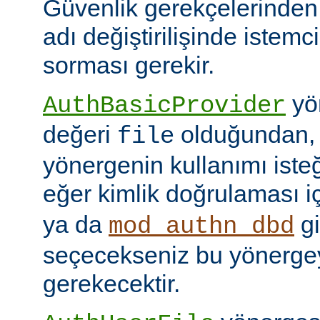
Güvenlik gerekçelerinden
adı değiştirilişinde istem
sorması gerekir.
yön
AuthBasicProvider
değeri
olduğundan,
file
yönergenin kullanımı isteğ
eğer kimlik doğrulaması i
ya da
gi
mod_authn_dbd
seçecekseniz bu yönerge
gerekecektir.