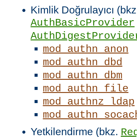
Kimlik Doğrulayıcı (bkz
AuthBasicProvider
AuthDigestProvide
mod_authn_anon
mod_authn_dbd
mod_authn_dbm
mod_authn_file
mod_authnz_ldap
mod_authn_socac
Yetkilendirme (bkz.
Re