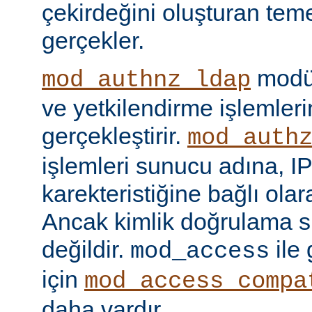
çekirdeğini oluşturan tem
gerçekler.
modül
mod_authnz_ldap
ve yetkilendirme işlemlerin
gerçekleştirir.
mod_auth
işlemleri sunucu adına, IP
karekteristiğine bağlı olara
Ancak kimlik doğrulama si
değildir.
ile
mod_access
için
mod_access_compa
daha vardır.