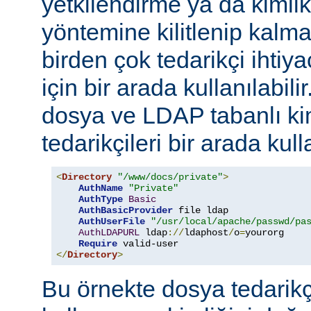
yetkilendirme ya da kimli
yöntemine kilitlenip kalm
birden çok tedarikçi ihti
için bir arada kullanılabil
dosya ve LDAP tabanlı ki
tedarikçileri bir arada kull
<
Directory
"/www/docs/private"
>
AuthName
"Private"
AuthType
Basic
AuthBasicProvider
 file ldap

AuthUserFile
"/usr/local/apache/passwd/pa
AuthLDAPURL
 ldap
://
ldaphost
/
o
=
yourorg

Require
</
Directory
>
Bu örnekte dosya tedarikçi