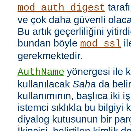
taraf
mod_auth_digest
ve çok daha güvenli olac
Bu artık geçerliliğini yitir
bundan böyle
il
mod_ssl
gerekmektedir.
yönergesi ile 
AuthName
kullanılacak
Saha
da belir
kullanımının, başlıca iki işl
istemci sıklıkla bu bilgiyi 
diyalog kutusunun bir par
İkincisi, belirtilen kimlik 