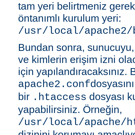
tam yeri belirtmeniz gere
öntanımlı kurulum yeri:
/usr/local/apache2/
Bundan sonra, sunucuyu, 
ve kimlerin erişim izni ol
için yapılandıracaksınız. 
dosyasını
apache2.conf
bir
dosyası k
.htaccess
yapabilirsiniz. Örneğin,
/usr/local/apache/h
dizinini korumayı amaçlıy