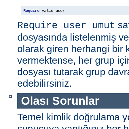
Require
 valid-user
sat
Require user umut
dosyasında listelenmiş ve
olarak giren herhangi bir k
vermektense, her grup için
dosyası tutarak grup davra
edebilirsiniz.
Olası Sorunlar
Temel kimlik doğrulama yolu
sunucuya yaptığınız her b