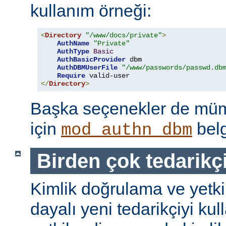
kullanım örneği:
<
Directory
"/www/docs/private"
>
AuthName
"Private"
AuthType
Basic
AuthBasicProvider
 dbm

AuthDBMUserFile
"/www/passwords/passwd.db
Require
</
Directory
>
Başka seçenekler de mümk
için
belg
mod_authn_dbm
Birden çok tedarikç
Kimlik doğrulama ve yetk
dayalı yeni tedarikçiyi kul