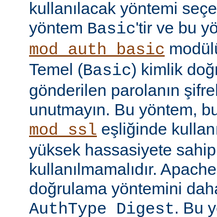
kullanılacak yöntemi seçe
yöntem
'tir ve bu 
Basic
modülü
mod_auth_basic
Temel (
) kimlik do
Basic
gönderilen parolanın şifr
unutmayın. Bu yöntem, bu
eşliğinde kullan
mod_ssl
yüksek hassasiyete sahip b
kullanılmamalıdır. Apache
doğrulama yöntemini daha
. Bu 
AuthType Digest