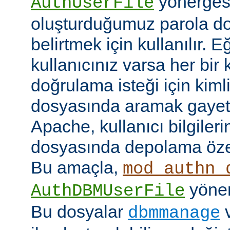
yönerges
AuthUserFile
oluşturduğumuz parola do
belirtmek için kullanılır. 
kullanıcınız varsa her bir 
doğrulama isteği için kimlik
dosyasında aramak gayet 
Apache, kullanıcı bilgilerin
dosyasında depolama özell
Bu amaçla,
mod_authn_
yönerg
AuthDBMUserFile
Bu dosyalar
dbmmanage