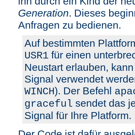
ihn durch ein Kind der ne
Generation
. Dieses begin
Anfragen zu bedienen.
Auf bestimmten Plattfor
für einen unterbre
USR1
Neustart erlauben, kann 
Signal verwendet werden
). Der Befehl
WINCH
apa
sendet das je
graceful
Signal für Ihre Platform.
Der Code ist dafür ausgel