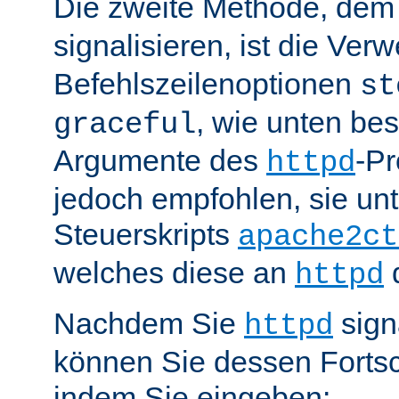
Die zweite Methode, de
signalisieren, ist die Ve
Befehlszeilenoptionen
st
, wie unten be
graceful
Argumente des
-P
httpd
jedoch empfohlen, sie u
Steuerskripts
apache2ct
welches diese an
d
httpd
Nachdem Sie
sign
httpd
können Sie dessen Fortsc
indem Sie eingeben: