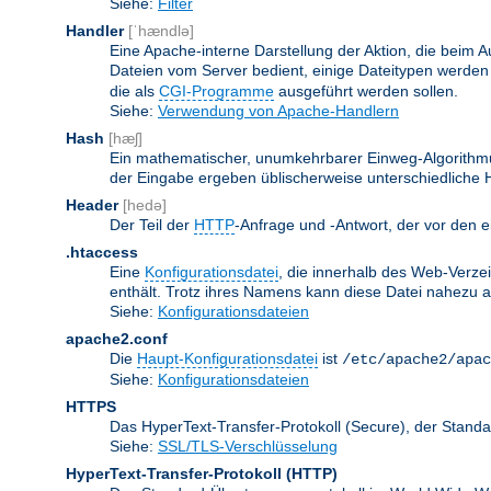
Siehe:
Filter
Handler
[ˈhændlə]
Eine Apache-interne Darstellung der Aktion, die beim A
Dateien vom Server bedient, einige Dateitypen werden
die als
CGI-Programme
ausgeführt werden sollen.
Siehe:
Verwendung von Apache-Handlern
Hash
[hæʃ]
Ein mathematischer, unumkehrbarer Einweg-Algorithmus
der Eingabe ergeben üblischerweise unterschiedliche
Header
[hedə]
Der Teil der
HTTP
-Anfrage und -Antwort, der vor den e
.htaccess
Eine
Konfigurationsdatei
, die innerhalb des Web-Verze
enthält. Trotz ihres Namens kann diese Datei nahezu alle
Siehe:
Konfigurationsdateien
apache2.conf
Die
Haupt-Konfigurationsdatei
ist
/etc/apache2/apac
Siehe:
Konfigurationsdateien
HTTPS
Das HyperText-Transfer-Protokoll (Secure), der Stan
Siehe:
SSL/TLS-Verschlüsselung
HyperText-Transfer-Protokoll
(HTTP)