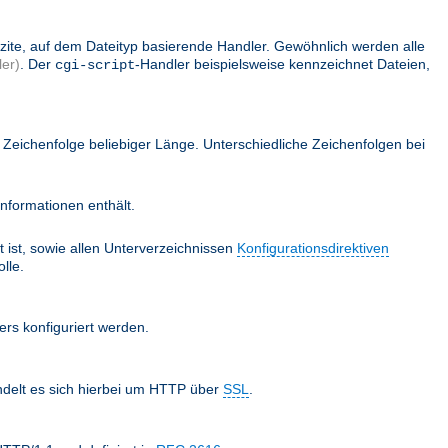
lizite, auf dem Dateityp basierende Handler. Gewöhnlich werden alle
er)
. Der
-Handler beispielsweise kennzeichnet Dateien,
cgi-script
Zeichenfolge beliebiger Länge. Unterschiedliche Zeichenfolgen bei
nformationen enthält.
 ist, sowie allen Unterverzeichnissen
Konfigurationsdirektiven
lle.
ers konfiguriert werden.
ndelt es sich hierbei um HTTP über
SSL
.