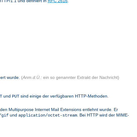
TTP/1.1 und definiert in
RFC 2616
.
dert wurde.
(
Anm.d.Ü.:
ein so genannter Extrakt der Nachricht)
und
sind einige der verfügbaren HTTP-Methoden.
T
PUT
den Multipurpose Internet Mail Extensions entlehnt wurde. Er
und
. Bei HTTP wird der MIME-
/gif
application/octet-stream