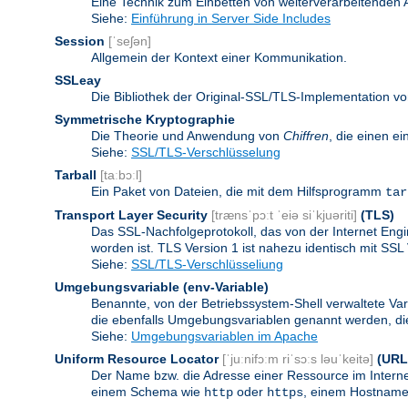
Eine Technik zum Einbetten von weiterverarbeitenden
Siehe:
Einführung in Server Side Includes
Session
[ˈseʃən]
Allgemein der Kontext einer Kommunikation.
SSLeay
Die Bibliothek der Original-SSL/TLS-Implementation vo
Symmetrische Kryptographie
Die Theorie und Anwendung von
Chiffren
, die einen e
Siehe:
SSL/TLS-Verschlüsselung
Tarball
[taːbɔːl]
Ein Paket von Dateien, die mit dem Hilfsprogramm
tar
Transport Layer Security
[trænsˈpɔːt ˈeiə siˈkjuəriti]
(TLS)
Das SSL-Nachfolgeprotokoll, das von der Internet Eng
worden ist. TLS Version 1 ist nahezu identisch mit SSL 
Siehe:
SSL/TLS-Verschlüsseliung
Umgebungsvariable
(env-Variable)
Benannte, von der Betriebssystem-Shell verwaltete Va
die ebenfalls Umgebungsvariablen genannt werden, die 
Siehe:
Umgebungsvariablen im Apache
Uniform Resource Locator
[ˈjuːnifɔːm riˈsɔːs ləuˈkeitə]
(URL
Der Name bzw. die Adresse einer Ressource im Internet
einem Schema wie
oder
, einem Hostnamen
http
https