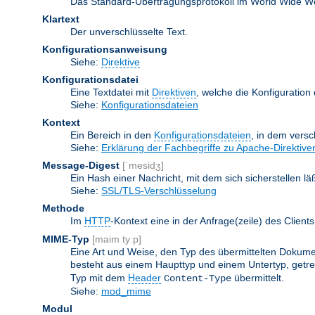
Das Standard-Übertragungsprotokoll im World Wide Web.
Klartext
Der unverschlüsselte Text.
Konfigurationsanweisung
Siehe:
Direktive
Konfigurationsdatei
Eine Textdatei mit
Direktiven
, welche die Konfiguration
Siehe:
Konfigurationsdateien
Kontext
Ein Bereich in den
Konfigurationsdateien
, in dem vers
Siehe:
Erklärung der Fachbegriffe zu Apache-Direktive
Message-Digest
[ˈmesidʒ]
Ein Hash einer Nachricht, mit dem sich sicherstellen l
Siehe:
SSL/TLS-Verschlüsselung
Methode
Im
HTTP
-Kontext eine in der Anfrage(zeile) des Clie
MIME-Typ
[maim tyːp]
Eine Art und Weise, den Typ des übermittelten Dokumen
besteht aus einem Haupttyp und einem Untertyp, getren
Typ mit dem
Header
übermittelt.
Content-Type
Siehe:
mod_mime
Modul