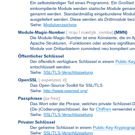
Ein selbstständiger Teil eines Programms. Ein Großteil
einkompilierte Module werden
statische Module
genannt
genannt werden. Standardmäßig eingebundene Modu
ausgeliefert werden. Diese werden als
Drittmodule
beze
Siehe:
Modulverzeichnis
Module-Magic-Number
[ˈmɔjuːl mædʒik ˈnʌmbə]
(
MMN
)
Die Module-Magic-Number ist eine Konstante, die im Ap
Apache-Strukturen, -Funktionen oder andere signifikan
Module von Drittanbietern zumindest neu kompiliert u
Öffentlicher Schlüssel
Der öffentlich verfügbare Schlüssel in einem
Public-Ke
entschlüsselt werden.
Siehe:
SSL/TLS-Verschlüsselung
OpenSSL
[ˈəupənɛsɛsˈɛl]
Das Open-Source-Toolkit für SSL/TLS
Siehe:
http://www.openssl.org/
Passphrase
[paːfreiz]
Das Wort oder die Phrase, welches private Schlüssel-Da
(De-)Codierungsschlüssel, der für
Chiffren
verwendet w
Siehe:
SSL/TLS-Verschlüsselung
Privater Schlüssel
Der geheime Schlüssel in einem
Public-Key-Kryptogra
Siehe:
SSL/TLS-Verschlüsselung