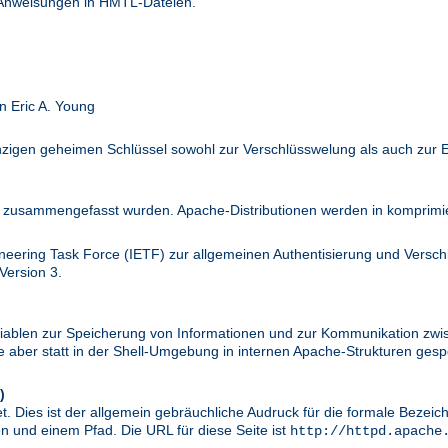
 Anweisungen in HMTL-Dateien.
n Eric A. Young
inzigen geheimen Schlüssel sowohl zur Verschlüsswelung als auch zur 
zusammengefasst wurden. Apache-Distributionen werden in komprimier
ineering Task Force (IETF) zur allgemeinen Authentisierung und Versc
Version 3.
riablen zur Speicherung von Informationen und zur Kommunikation zwi
aber statt in der Shell-Umgebung in internen Apache-Strukturen gespe
)
. Dies ist der allgemein gebräuchliche Audruck für die formale Bezei
 und einem Pfad. Die URL für diese Seite ist
http://httpd.apache