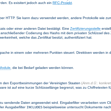
rden. Es exisitert jedoch auch ein
RFC-Projekt
.
ber HTTP. Sie kann dazu verwendet werden, andere Protokolle wie zum 
ifikats oder einer anderen Datei bestätigt. Eine
Zertifizierungsstelle
erstel
anschließender Codierung des Hashs mit dem
privaten Schlüssel
des Z
twerkeinheit, welche das
Zertifikat
besitzt, authentifiziert hat.
Apache in einem oder mehreren Punkten steuert. Direktiven werden in
Module
, die bei Bedarf geladen werden können.
, um den Exportbesimmungen der Vereinigten Staaten
(
Anm.d.Ü.:
konkret:
are ist auf eine kurze Schlüssellänge begrenzt, was zu
Chiffretexten
fü
zu sendende Daten angewendet wird. Eingabefilter verarbeiten vom Cl
Der Ausgabefilter
beispielsweise untersucht Dokumente nac
INCLUDES