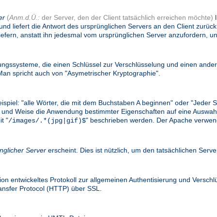
er
(
Anm.d.Ü.:
der Server, den der Client tatsächlich erreichen möchte)
l
und liefert die Antwort des ursprünglichen Servers an den Client zurü
efern, anstatt ihn jedesmal vom ursprünglichen Server anzufordern, un
gssysteme, die einen Schlüssel zur Verschlüsselung und einen ander
n spricht auch von "Asymetrischer Kryptographie".
eispiel: "alle Wörter, die mit dem Buchstaben A beginnen" oder "Jede
e Art und Weise die Anwendung bestimmter Eigenschaften auf eine Ausw
t "
" beschrieben werden. Der Apache verwend
/images/.*(jpg|gif)$
nglicher Server
erscheint. Dies ist nützlich, um den tatsächlichen Serv
on entwickeltes Protokoll zur allgemeinen Authentisierung und Versc
ransfer Protocol (HTTP) über SSL.