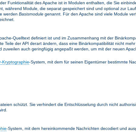
 der Funktionalität des Apache ist in Modulen enthalten, die Sie einbi
, während Module, die separat gespeichert sind und optional zur Lau
le werden
Basismodule
genannt. Für den Apache sind viele Module verfü
ichnet.
ache-Quelltext definiert ist und im Zusammenhang mit der Binärkompati
te Teile der API derart ändern, dass eine Binärkompatibilität nicht m
nd zuweilen auch geringfügig angepaßt werden, um mit der neuen Apach
y-Kryptographie
-System, mit dem für seinen Eigentümer bestimmte Nac
teien schützt. Sie verhindert die Entschlüsselung durch nicht authoris
ird.
phie
-System, mit dem hereinkommende Nachrichten decodiert und ausg