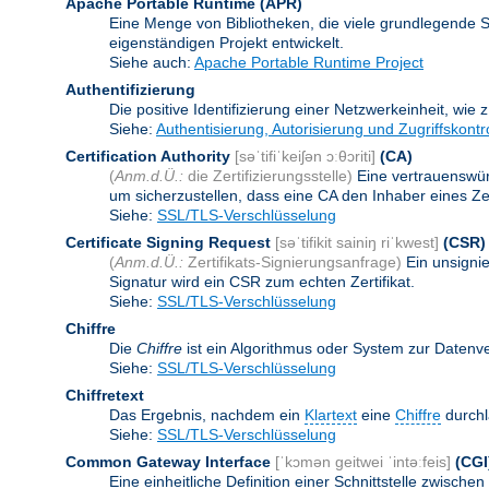
Apache Portable Runtime
(APR)
Eine Menge von Bibliotheken, die viele grundlegende 
eigenständigen Projekt entwickelt.
Siehe auch:
Apache Portable Runtime Project
Authentifizierung
Die positive Identifizierung einer Netzwerkeinheit, wie 
Siehe:
Authentisierung, Autorisierung und Zugriffskontr
Certification Authority
[səˈtifiˈkeiʃən ɔːθɔriti]
(CA)
(
Anm.d.Ü.:
die Zertifizierungsstelle)
Eine vertrauenswürd
um sicherzustellen, dass eine CA den Inhaber eines Zerti
Siehe:
SSL/TLS-Verschlüsselung
Certificate Signing Request
[səˈtifikit sainiŋ riˈkwest]
(CSR)
(
Anm.d.Ü.:
Zertifikats-Signierungsanfrage)
Ein unsigni
Signatur wird ein CSR zum echten Zertifikat.
Siehe:
SSL/TLS-Verschlüsselung
Chiffre
Die
Chiffre
ist ein Algorithmus oder System zur Datenv
Siehe:
SSL/TLS-Verschlüsselung
Chiffretext
Das Ergebnis, nachdem ein
Klartext
eine
Chiffre
durchl
Siehe:
SSL/TLS-Verschlüsselung
Common Gateway Interface
[ˈkɔmən geitwei ˈintəːfeis]
(CGI
Eine einheitliche Definition einer Schnittstelle zwi