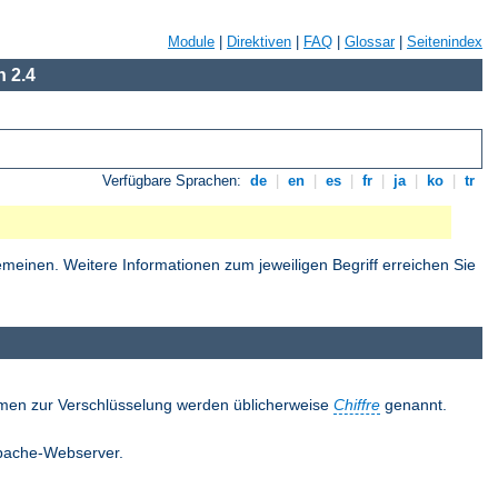
Module
|
Direktiven
|
FAQ
|
Glossar
|
Seitenindex
 2.4
Verfügbare Sprachen:
de
|
en
|
es
|
fr
|
ja
|
ko
|
tr
einen. Weitere Informationen zum jeweiligen Begriff erreichen Sie
thmen zur Verschlüsselung werden üblicherweise
Chiffre
genannt.
 Apache-Webserver.