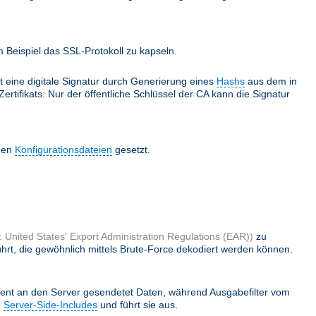
Beispiel das SSL-Protokoll zu kapseln.
lt eine digitale Signatur durch Generierung eines
Hashs
aus dem in
ertifikats. Nur der öffentliche Schlüssel der CA kann die Signatur
 den
Konfigurationsdateien
gesetzt.
 United States' Export Administration Regulations (EAR))
zu
hrt, die gewöhnlich mittels Brute-Force dekodiert werden können.
ient an den Server gesendetet Daten, während Ausgabefilter vom
h
Server-Side-Includes
und führt sie aus.