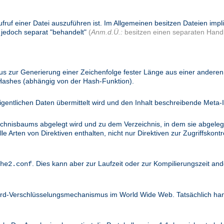
ufruf einer Datei auszuführen ist. Im Allgemeinen besitzen Dateien imp
 jedoch separat "behandelt"
(
Anm.d.Ü.:
besitzen einen separaten Handl
 zur Generierung einer Zeichenfolge fester Länge aus einer anderen 
 Hashes (abhängig von der Hash-Funktion).
igentlichen Daten übermittelt wird und den Inhalt beschreibende Meta-I
ichnisbaums abgelegt wird und zu dem Verzeichnis, in dem sie abgelegt
 Arten von Direktiven enthalten, nicht nur Direktiven zur Zugriffskontro
. Dies kann aber zur Laufzeit oder zur Kompilierungszeit and
he2.conf
dard-Verschlüsselungsmechanismus im World Wide Web. Tatsächlich ha