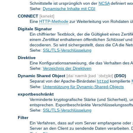
Schnittstelle ist ursprünglich von der
NCSA
definiert wo
Siehe:
Dynamische Inhalte mit CGI
CONNECT
[kənekt]
Eine
HTTP-Methode
zur Weiterleitung von Rohdaten ü
Digitale Signatur
Ein chiffrierter Textblock, der die Gültigkeit eines Zert
einem
Zertifikat
enthaltenen
öffentlichen Schlüssel
und 
decodieren. So wird sichergestellt, dass die CA die Ne
Siehe:
SSL/TLS-Verschlüsselung
Direktive
Eine Konfigurationsanweisung, die das Verhalten des 
Siehe:
Verzeichnis der Direktiven
Dynamic Shared Object
[daiˈnæmik ʃɛəd ˈɔbdʒikt]
(DSO)
Separat von der Apache-Binärdatei
kompilierte
httpd
Siehe:
Unterstützung für Dynamic-Shared-Objects
exportbeschränkt
Verminderte kryptografische Stärke (und Sicherheit)
entsprechen. Exportbeschränkte Verschlüsselungssoftw
Siehe:
SSL/TLS-Verschlüsselung
Filter
Ein Verfahren, dass auf vom Server empfangene oder 
Server an den Client zu sendende Daten verarbeiten. 