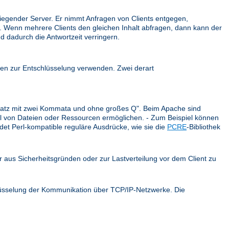
iegender Server. Er nimmt Anfragen von Clients entgegen,
ck. Wenn mehrere Clients den gleichen Inhalt abfragen, dann kann der
d dadurch die Antwortzeit verringern.
en zur Entschlüsselung verwenden. Zwei derart
r Satz mit zwei Kommata und ohne großes Q". Beim Apache sind
ahl von Dateien oder Ressourcen ermöglichen. - Zum Beispiel können
et Perl-kompatible reguläre Ausdrücke, wie sie die
PCRE
-Bibliothek
er aus Sicherheitsgründen oder zur Lastverteilung vor dem Client zu
hlüsselung der Kommunikation über TCP/IP-Netzwerke. Die