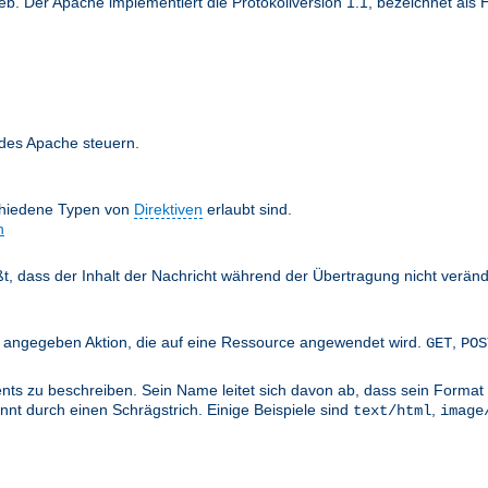
 Der Apache implementiert die Protokollversion 1.1, bezeichnet als H
 des Apache steuern.
chiedene Typen von
Direktiven
erlaubt sind.
n
äßt, dass der Inhalt der Nachricht während der Übertragung nicht verän
nts angegeben Aktion, die auf eine Ressource angewendet wird.
,
GET
POS
ts zu beschreiben. Sein Name leitet sich davon ab, dass sein Format 
nt durch einen Schrägstrich. Einige Beispiele sind
,
text/html
image