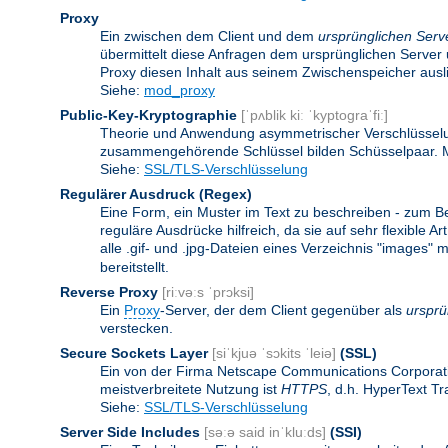
Proxy
Ein zwischen dem Client und dem
ursprünglichen Serv
übermittelt diese Anfragen dem ursprünglichen Server 
Proxy diesen Inhalt aus seinem Zwischenspeicher ausli
Siehe:
mod_proxy
Public-Key-Kryptographie
[ˈpʌblik kiː ˈkyptograˈfiː]
Theorie und Anwendung asymmetrischer Verschlüsselun
zusammengehörende Schlüssel bilden Schüsselpaar. Ma
Siehe:
SSL/TLS-Verschlüsselung
Regulärer Ausdruck
(Regex)
Eine Form, ein Muster im Text zu beschreiben - zum B
reguläre Ausdrücke hilfreich, da sie auf sehr flexibl
alle .gif- und .jpg-Dateien eines Verzeichnis "images" mi
bereitstellt.
Reverse Proxy
[riːvəːs ˈprɔksi]
Ein
Proxy
-Server, der dem Client gegenüber als
ursprü
verstecken.
Secure Sockets Layer
[siˈkjuə ˈsɔkits ˈleiə]
(SSL)
Ein von der Firma Netscape Communications Corporati
meistverbreitete Nutzung ist
HTTPS
, d.h. HyperText T
Siehe:
SSL/TLS-Verschlüsselung
Server Side Includes
[səːə said inˈkluːds]
(SSI)