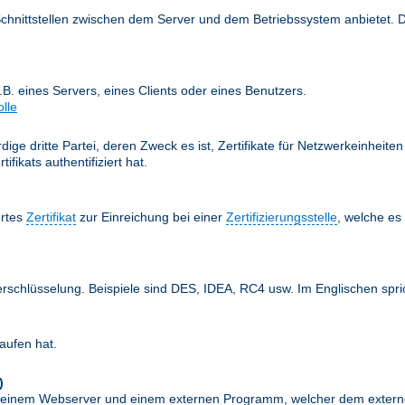
Schnittstellen zwischen dem Server und dem Betriebssystem anbietet. 
z.B. eines Servers, eines Clients oder eines Benutzers.
olle
ige dritte Partei, deren Zweck es ist, Zertifikate für Netzwerkeinheit
fikats authentifiziert hat.
ertes
Zertifikat
zur Einreichung bei einer
Zertifizierungsstelle
, welche e
erschlüsselung. Beispiele sind DES, IDEA, RC4 usw. Im Englischen spr
aufen hat.
)
schen einem Webserver und einem externen Programm, welcher dem exte