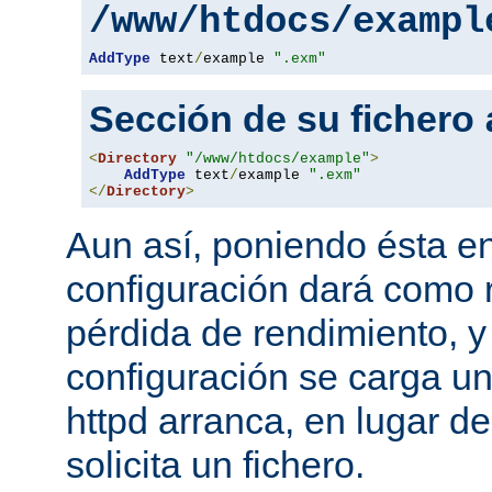
/www/htdocs/exampl
AddType
 text
/
example 
".exm"
Sección de su fichero
<
Directory
"/www/htdocs/example"
>
AddType
 text
/
example 
".exm"
</
Directory
>
Aun así, poniendo ésta en
configuración dará como 
pérdida de rendimiento, y
configuración se carga u
httpd arranca, en lugar d
solicita un fichero.