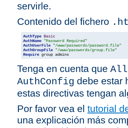
servirle.
Contenido del fichero
.h
AuthType
Basic
AuthName
"Password Required"
AuthUserFile
"/www/passwords/password.file"
AuthGroupFile
"/www/passwords/group.file"
Require
 group admins
Tenga en cuenta que
All
debe estar h
AuthConfig
estas directivas tengan al
Por favor vea el
tutorial 
una explicación más comp