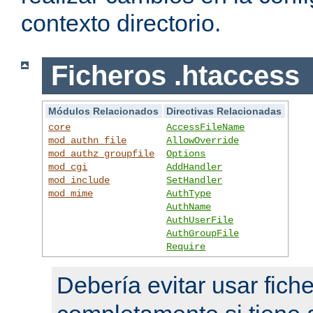
contexto directorio.
Ficheros .htaccess
Módulos Relacionados
Directivas Relacionadas
core
AccessFileName
mod_authn_file
AllowOverride
mod_authz_groupfile
Options
mod_cgi
AddHandler
mod_include
SetHandler
mod_mime
AuthType
AuthName
AuthUserFile
AuthGroupFile
Require
Debería evitar usar fich