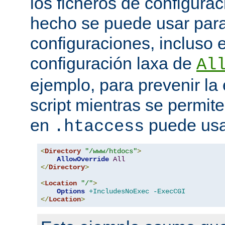
los ficheros de configurac
hecho se puede usar para 
configuraciones, incluso 
configuración laxa de
Al
ejemplo, para prevenir la
script mientras se permite
en
puede usa
.htaccess
<
Directory
"/www/htdocs"
>
AllowOverride
All
</
Directory
>
<
Location
"/"
>
Options
+IncludesNoExec
-ExecCGI
</
Location
>