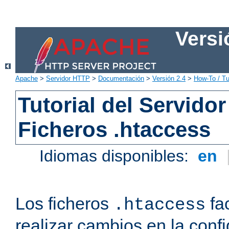
Versi
Apache
>
Servidor HTTP
>
Documentación
>
Versión 2.4
>
How-To / Tu
Tutorial del Servid
Ficheros .htaccess
Idiomas disponibles:
en
Los ficheros
fac
.htaccess
realizar cambios en la conf