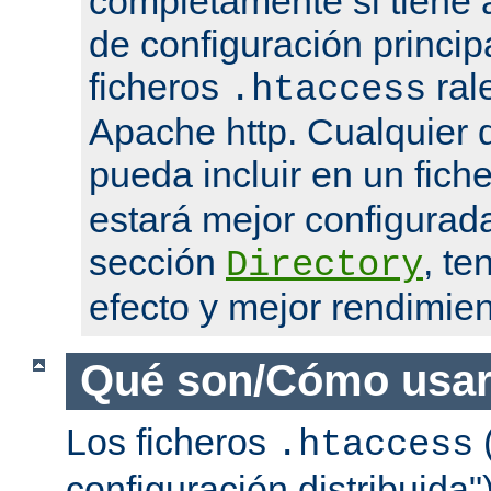
completamente si tiene 
de configuración princip
ficheros
ral
.htaccess
Apache http. Cualquier d
pueda incluir en un fich
estará mejor configurad
sección
, te
Directory
efecto y mejor rendimien
Qué son/Cómo usar
Los ficheros
(
.htaccess
configuración distribuida"