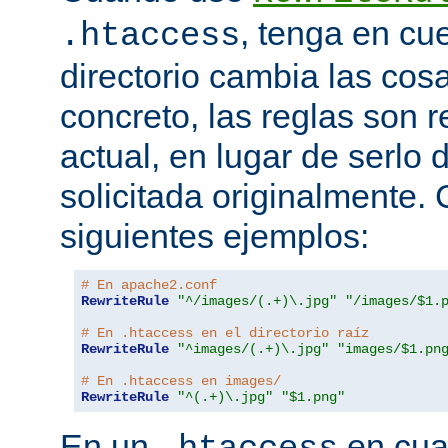
, tenga en cu
.htaccess
directorio cambia las cos
concreto, las reglas son re
actual, en lugar de serlo 
solicitada originalmente.
siguientes ejemplos:
# En apache2.conf
RewriteRule
"^/images/(.+)\.jpg"
"/images/$1.
# En .htaccess en el directorio raíz
RewriteRule
"^images/(.+)\.jpg"
"images/$1.pn
# En .htaccess en images/
RewriteRule
"^(.+)\.jpg"
"$1.png"
En un
en cual