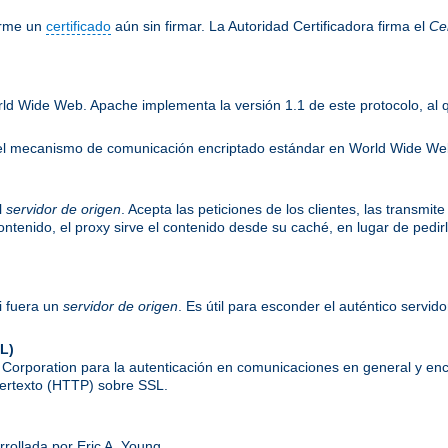
irme un
certificado
aún sin firmar. La Autoridad Certificadora firma el
Cer
rld Wide Web. Apache implementa la versión 1.1 de este protocolo, al
es el mecanismo de comunicación encriptado estándar en World Wide W
l
servidor de origen
. Acepta las peticiones de los clientes, las transmit
 contenido, el proxy sirve el contenido desde su caché, en lugar de pedi
i fuera un
servidor de origen
. Es útil para esconder el auténtico servid
L)
orporation para la autenticación en comunicaciones en general y enc
ipertexto (HTTP) sobre SSL.
rrollada por Eric A. Young