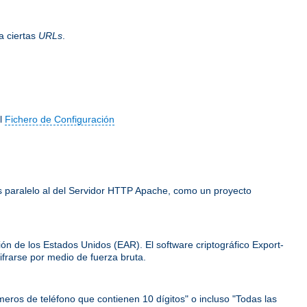
a ciertas
URLs
.
el
Fichero de Configuración
 es paralelo al del Servidor HTTP Apache, como un proyecto
ión de los Estados Unidos (EAR). El software criptográfico Export-
frarse por medio de fuerza bruta.
meros de teléfono que contienen 10 dígitos" o incluso "Todas las