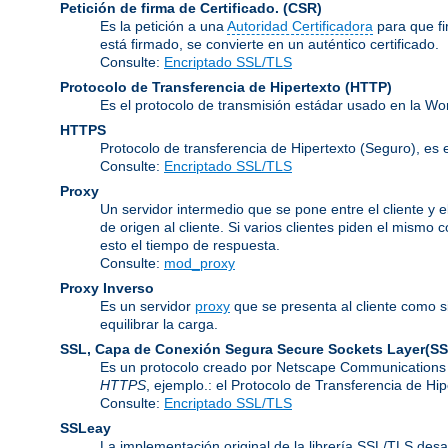
Petición de firma de Certificado.
(CSR)
Es la petición a una
Autoridad Certificadora
para que f
está firmado, se convierte en un auténtico certificado.
Consulte:
Encriptado SSL/TLS
Protocolo de Transferencia de Hipertexto
(HTTP)
Es el protocolo de transmisión estádar usado en la Wo
HTTPS
Protocolo de transferencia de Hipertexto (Seguro), 
Consulte:
Encriptado SSL/TLS
Proxy
Un servidor intermedio que se pone entre el cliente y e
de origen al cliente. Si varios clientes piden el mismo
esto el tiempo de respuesta.
Consulte:
mod_proxy
Proxy Inverso
Es un servidor
proxy
que se presenta al cliente como s
equilibrar la carga.
SSL, Capa de Conexión Segura
Secure Sockets Layer(SS
Es un protocolo creado por Netscape Communications C
HTTPS
, ejemplo.: el Protocolo de Transferencia de H
Consulte:
Encriptado SSL/TLS
SSLeay
La implementación original de la librería SSL/TLS desa