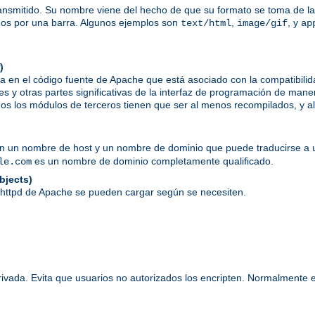
ansmitido. Su nombre viene del hecho de que su formato se toma de las
dos por una barra. Algunos ejemplos son
,
, y
text/html
image/gif
ap
)
a en el código fuente de Apache que está asociado con la compatibil
es y otras partes significativas de la interfaz de programación de mane
s los módulos de terceros tienen que ser al menos recompilados, y alg
en un nombre de host y un nombre de dominio que puede traducirse a u
es un nombre de dominio completamente qualificado.
le.com
bjects)
 httpd de Apache se pueden cargar según se necesiten.
rivada. Evita que usuarios no autorizados los encripten. Normalmente 