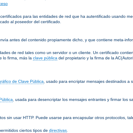
cceso
 certificados para las entidades de red que ha autentificado usando me
cado al poseedor del certificado.
nvía antes del contenido propiamente dicho, y que contiene meta-infor
ades de red tales como un servidor o un cliente. Un certificado conti
e lo firma, más la
clave pública
del propietario y la firma de la AC(Auto
gráfico de Clave Pública
, usado para encriptar mensajes destinados a su
Pública
, usada para desencriptar los mensajes entrantes y firmar los sa
os sin usar HTTP. Puede usarse para encapsular otros protocolos, tal
ermitidos ciertos tipos de
directivas
.