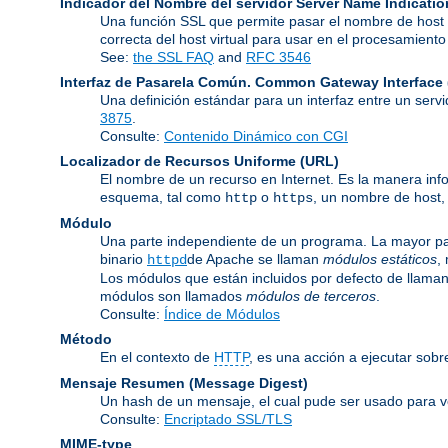
Indicador del Nombre del servidor
Server Name Indicatio
Una función SSL que permite pasar el nombre de host d
correcta del host virtual para usar en el procesamien
See:
the SSL FAQ
and
RFC 3546
Interfaz de Pasarela Común.
Common Gateway Interface 
Una definición estándar para un interfaz entre un serv
3875
.
Consulte:
Contenido Dinámico con CGI
Localizador de Recursos Uniforme
(URL)
El nombre de un recurso en Internet. Es la manera inf
esquema, tal como
o
, un nombre de host,
http
https
Módulo
Una parte independiente de un programa. La mayor par
binario
de Apache se llaman
módulos estáticos
,
httpd
Los módulos que están incluidos por defecto de llama
módulos son llamados
módulos de terceros
.
Consulte:
Índice de Módulos
Método
En el contexto de
HTTP
, es una acción a ejecutar sobr
Mensaje Resumen (Message Digest)
Un hash de un mensaje, el cual pude ser usado para ver
Consulte:
Encriptado SSL/TLS
MIME-type