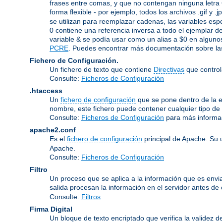
frases entre comas, y que no contengan ninguna letra 
forma flexible - por ejemplo, todos los archivos .gif y 
se utilizan para reemplazar cadenas, las variables espe
0 contiene una referencia inversa a todo el ejemplar de
variable & se podía usar como un alias a $0 en algunos
PCRE
. Puedes encontrar más documentación sobre las
Fichero de Configuración.
Un fichero de texto que contiene
Directivas
que control
Consulte:
Ficheros de Configuración
.htaccess
Un
fichero de configuración
que se pone dentro de la es
nombre, este fichero puede contener cualquier tipo de d
Consulte:
Ficheros de Configuración
para más informa
apache2.conf
Es el
fichero de configuración
principal de Apache. Su 
Apache.
Consulte:
Ficheros de Configuración
Filtro
Un proceso que se aplica a la información que es enviad
salida procesan la información en el servidor antes de en
Consulte:
Filtros
Firma Digital
Un bloque de texto encriptado que verifica la validez d