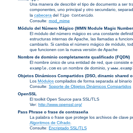
Una manera de describir el tipo de documento a ser tr
componentes, uno principal y otro secundario, separa
la
cabecera
del
.
Tipo Contenido
Consulte:
mod_mime
Módulo del Número Mágico
(
MMN Module Magic Number
El módulo del número mágico es una constante definid
estructuras internas de Apache, las llamadas a funcion
cambiarlo. Si cambia el número mágico de módulo, todo
que funcionen con la nueva versión de Apache
Nombre de dominio completamente qualificado
(FQDN)
El nombre único de una entidad de red, que consiste 
es un nombre de dominio, y
example.com
www.examp
Objetos Dinámicos Compartidos
(DSO, dinamic shared o
Los
Módulos
compilados de forma separada al binario
Consulte:
Soporte de Objetos Dinámicos Compartidos
OpenSSL
El toolkit Open Source para SSL/TLS
Ver:
http://www.openssl.org/
Pass Phrase o frase de contraseña
La palabra o frase que protege los archivos de clave p
Algoritmos de Cifrado
.
Consulte:
Encriptado SSL/TLS