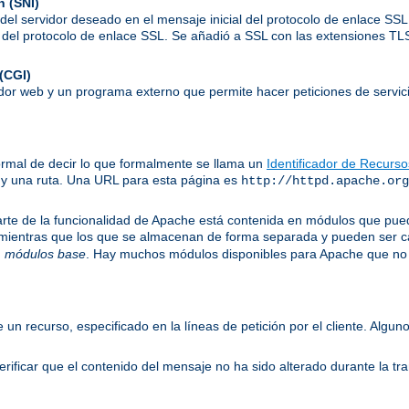
n (SNI)
el servidor deseado en el mensaje inicial del protocolo de enlace SSL,
to del protocolo de enlace SSL. Se añadió a SSL con las extensiones T
(CGI)
idor web y un programa externo que permite hacer peticiones de servici
ormal de decir lo que formalmente se llama un
Identificador de Recurs
 y una ruta. Una URL para esta página es
http://httpd.apache.org
te de la funcionalidad de Apache está contenida en módulos que puede
 mientras que los que se almacenan de forma separada y pueden ser c
n
módulos base
. Hay muchos módulos disponibles para Apache que no 
e un recurso, especificado en la líneas de petición por el cliente. Al
ificar que el contenido del mensaje no ha sido alterado durante la tr