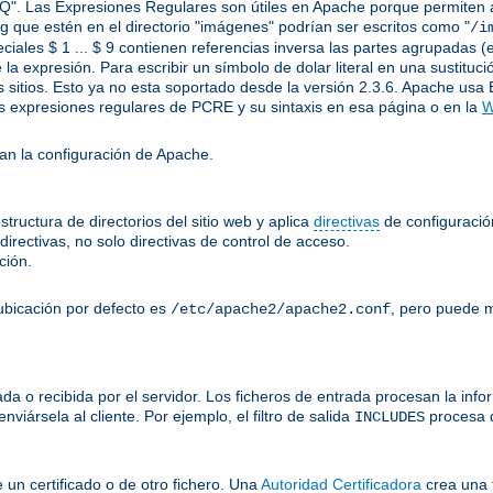
Q". Las Expresiones Regulares son útiles en Apache porque permiten apl
.jpg que estén en el directorio "imágenes" podrían ser escritos como "
/i
ciales $ 1 ... $ 9 contienen referencias inversa las partes agrupadas (e
 la expresión. Para escribir un símbolo de dolar literal en una sustitu
 sitios. Esto ya no esta soportado desde la versión 2.3.6. Apache usa 
 expresiones regulares de PCRE y su sintaxis en esa página o en la
W
an la configuración de Apache.
tructura de directorios del sitio web y aplica
directivas
de configuración
irectivas, no solo directivas de control de acceso.
ción.
ubicación por defecto es
, pero puede m
/etc/apache2/apache2.conf
a o recibida por el servidor. Los ficheros de entrada procesan la inform
viársela al cliente. Por ejemplo, el filtro de salida
procesa 
INCLUDES
e un certificado o de otro fichero. Una
Autoridad Certificadora
crea una 