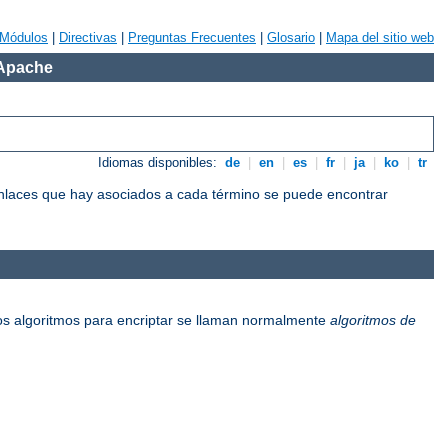
Módulos
|
Directivas
|
Preguntas Frecuentes
|
Glosario
|
Mapa del sitio web
 Apache
Idiomas disponibles:
de
|
en
|
es
|
fr
|
ja
|
ko
|
tr
 enlaces que hay asociados a cada término se puede encontrar
os algoritmos para encriptar se llaman normalmente
algoritmos de