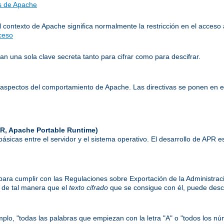
as de Apache
l contexto de Apache significa normalmente la restricción en el acceso 
cceso
n una sola clave secreta tanto para cifrar como para descifrar.
aspectos del comportamiento de Apache. Las directivas se ponen en 
R, Apache Portable Runtime)
 básicas entre el servidor y el sistema operativo. El desarrollo de APR
) para cumplir con las Regulaciones sobre Exportación de la Administrac
, de tal manera que el
texto cifrado
que se consigue con él, puede desci
mplo, "todas las palabras que empiezan con la letra "A" o "todos los nú