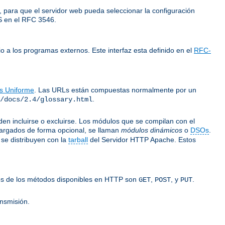
 para que el servidor web pueda seleccionar la configuración
LS en el RFC 3546.
o a los programas externos. Este interfaz esta definido en el
RFC-
os Uniforme
. Las URLs están compuestas normalmente por un
.
/docs/2.4/glossary.html
n incluirse o excluirse. Los módulos que se compilan con el
argados de forma opcional, se llaman
módulos dinámicos
o
DSOs
.
se distribuyen con la
tarball
del Servidor HTTP Apache. Estos
gunos de los métodos disponibles en HTTP son
,
, y
.
GET
POST
PUT
ansmisión.