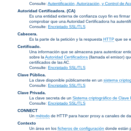
Consulte:
Autentificación, Autorización, y Control de A
Autoridad Certificadora.
(CA)
Es una entidad externa de confianza cuyo fin es firmar
comprobar que una Autoridad Certificadora ha autentifi
Consulte:
Encriptado SSL/TLS
Cabecera.
Es la parte de la petición y la respuesta
HTTP
que se e
Certificado.
Una información que se almacena para autenticar entid
sobre la
Autoridad Certificadora
(llamada el emisor) qu
certificados de las AC.
Consulte:
Encriptado SSL/TLS
Clave Pública.
La clave disponible públicamente en un
sistema cripto
Consulte:
Encriptado SSL/TLS
Clave Privada.
La clave secreta de un
Sistema criptográfico de Clave 
Consulte:
Encriptado SSL/TLS
CONNECT
Un
método
de HTTP para hacer proxy a canales de dat
Contexto
Un área en los
ficheros de configuración
donde están p