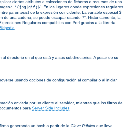
icar ciertos atributos a colecciones de ficheros o recursos de una
". En los lugares donde expresiones regulares
mages/.*(jpg|gif)$
ntre paréntesis) de la expresión coincidente. La variable especial $
ción de una cadena, se puede escapar usando "\". Históricamente, la
Expresiones Regulares compatibles con Perl gracias a la librería
ikipedia
.
 al directorio en el que está y a sus subdirectorios. A pesar de su
overse usando opciones de configuración al compilar o al iniciar
ación enviada por un cliente al servidor, mientras que los filtros de
documentos para
Server Side Includes
.
firma generando un hash a partir de la
Clave Pública
que lleva