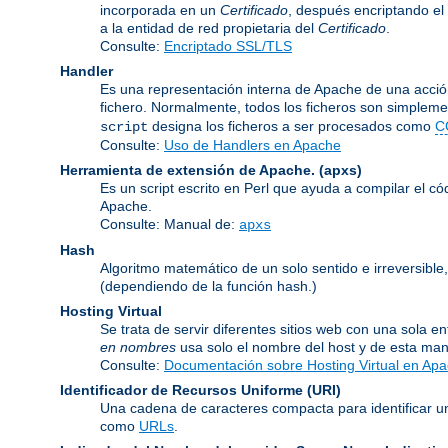
incorporada en un
Certificado
, después encriptando el
a la entidad de red propietaria del
Certificado
.
Consulte:
Encriptado SSL/TLS
Handler
Es una representación interna de Apache de una acción
fichero. Normalmente, todos los ficheros son simpleme
designa los ficheros a ser procesados como
C
script
Consulte:
Uso de Handlers en Apache
Herramienta de extensión de Apache.
(apxs)
Es un script escrito en Perl que ayuda a compilar el c
Apache.
Consulte: Manual de:
apxs
Hash
Algoritmo matemático de un solo sentido e irreversib
(dependiendo de la función hash.)
Hosting Virtual
Se trata de servir diferentes sitios web con una sola 
en nombres
usa solo el nombre del host y de esta man
Consulte:
Documentación sobre Hosting Virtual en Ap
Identificador de Recursos Uniforme
(URI)
Una cadena de caracteres compacta para identificar un
como
URLs
.