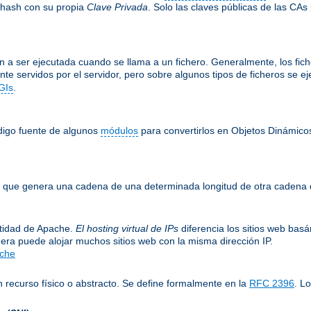
 hash con su propia
Clave Privada
. Solo las claves públicas de las CAs
 a ser ejecutada cuando se llama a un fichero. Generalmente, los fiche
nte servidos por el servidor, pero sobre algunos tipos de ficheros se 
GIs
.
ódigo fuente de algunos
módulos
para convertirlos en Objetos Dinámico
le, que genera una cadena de una determinada longitud de otra cadena 
entidad de Apache.
El hosting virtual de IPs
diferencia los sitios web bas
era puede alojar muchos sitios web con la misma dirección IP.
ache
 recurso físico o abstracto. Se define formalmente en la
RFC 2396
. L