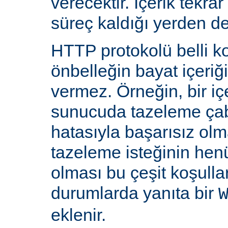
verecektir. İçerik tekra
süreç kaldığı yerden d
HTTP protokolü belli ko
önbelleğin bayat içeriğ
vermez. Örneğin, bir iç
sunucuda tazeleme çab
hatasıyla başarısız olm
tazeleme isteğinin he
olması bu çeşit koşulla
durumlarda yanıta bir
eklenir.