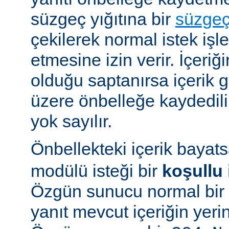
süzgeç yığıtına bir
süzge
çekilerek normal istek iş
etmesine izin verir. İçeriğ
olduğu saptanırsa içerik
üzere önbelleğe kaydedilir
yok sayılır.
Önbellekteki içerik bayat
modülü isteği bir
koşullu 
Özgün sunucu normal bir y
yanıt mevcut içeriğin yeri