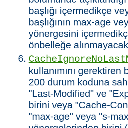
başlığı içermedikçe ve
başlığının max-age ve
yönergesini içermedikçe
önbelleğe alınmayacakt
CacheIgnoreNoLast
kullanımını gerektiren
200 durum koduna sahip
"Last-Modified" ve "Exp
birini veya "Cache-Cont
"max-age" veya "s-ma
yönergelerinden birini 