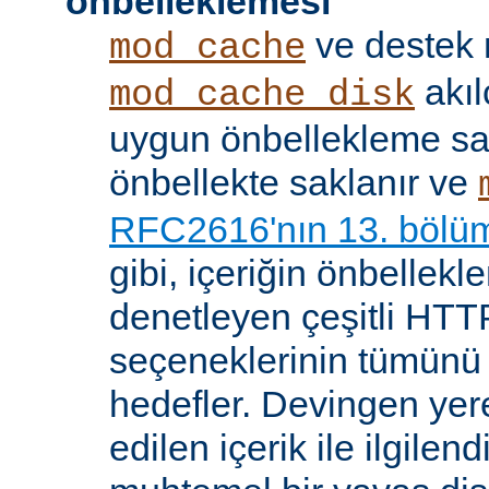
önbelleklemesi
ve destek
mod_cache
akıl
mod_cache_disk
uygun önbellekleme sağl
önbellekte saklanır ve
RFC2616'nın 13. bölü
gibi, içeriğin önbelleklen
denetleyen çeşitli HTTP
seçeneklerinin tümünü
hedefler. Devingen yere
edilen içerik ile ilgile