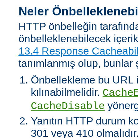
Neler Önbelleklenebi
HTTP önbelleğin tarafınd
önbelleklenebilecek içeri
13.4 Response Cacheabil
tanımlanmış olup, bunlar ş
Önbellekleme bu URL il
kılınabilmelidir.
Cache
yönerg
CacheDisable
Yanıtın HTTP durum ko
301 veya 410 olmalıdır