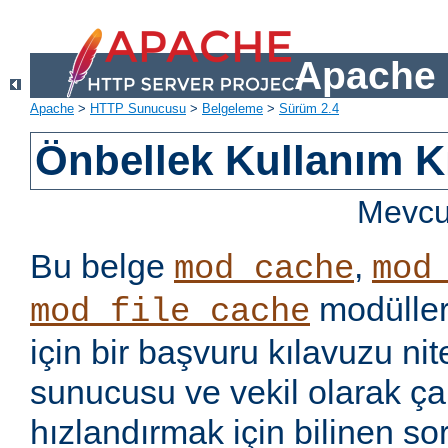
Apache 
Apache
>
HTTP Sunucusu
>
Belgeleme
>
Sürüm 2.4
Önbellek Kullanım K
Mevcut
Bu belge
,
mod_cache
mod
modüller
mod_file_cache
için bir başvuru kılavuzu ni
sunucusu ve vekil olarak ça
hızlandırmak için bilinen so