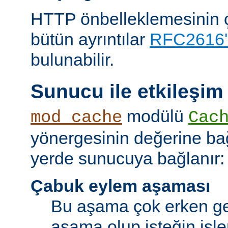
HTTP önbelleklemesinin çal
bütün ayrıntılar
RFC2616'
bulunabilir.
Sunucu ile etkileşim
modülü
mod_cache
Cac
yönergesinin değerine bağl
yerde sunucuya bağlanır:
Çabuk eylem aşaması
Bu aşama çok erken ge
aşama olup isteğin işl