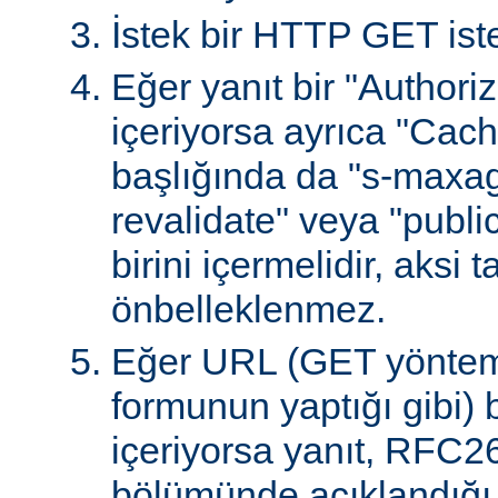
İstek bir HTTP GET iste
Eğer yanıt bir "Authoriz
içeriyorsa ayrıca "Cach
başlığında da "s-maxag
revalidate" veya "publi
birini içermelidir, aksi 
önbelleklenmez.
Eğer URL (GET yöntem
formunun yaptığı gibi) 
içeriyorsa yanıt, RFC2
bölümünde açıklandığı g