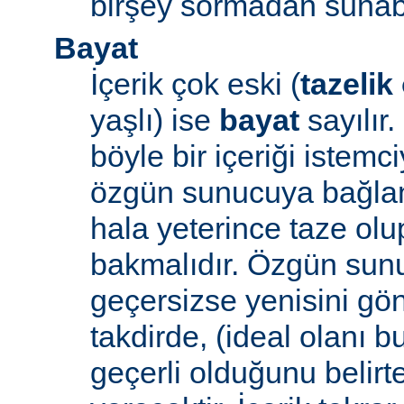
birşey sormadan sunabi
Bayat
İçerik çok eski (
tazelik
yaşlı) ise
bayat
sayılır
böyle bir içeriği iste
özgün sunucuya bağlanı
hala yeterince taze ol
bakmalıdır. Özgün sunu
geçersizse yenisini gön
takdirde, (ideal olanı b
geçerli olduğunu belirte