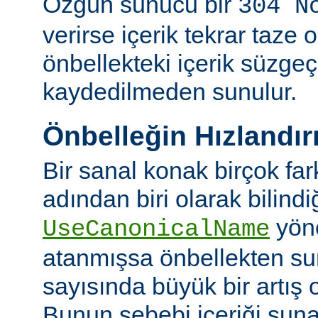
Özgün sunucu bir
304 N
verirse içerik tekrar taze 
önbellekteki içerik süzgeç
kaydedilmeden sunulur.
Önbelleğin Hızlandır
Bir sanal konak birçok fa
adından biri olarak bilindi
yön
UseCanonicalName
atanmışsa önbellekten su
sayısında büyük bir artış 
Bunun sebebi içeriği sun