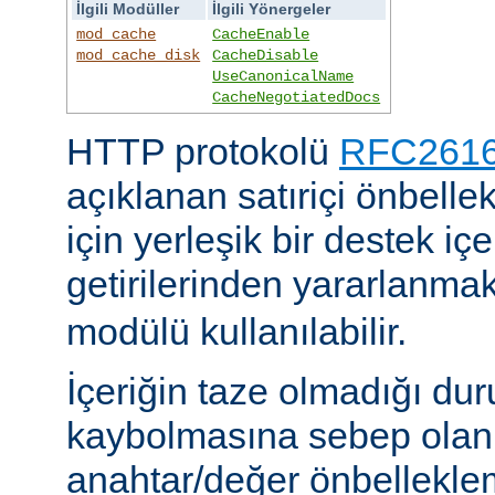
İlgili Modüller
İlgili Yönergeler
mod_cache
CacheEnable
mod_cache_disk
CacheDisable
UseCanonicalName
CacheNegotiatedDocs
HTTP protokolü
RFC2616'
açıklanan satıriçi önbel
için yerleşik bir destek iç
getirilerinden yararlanmak
modülü kullanılabilir.
İçeriğin taze olmadığı du
kaybolmasına sebep olan 
anahtar/değer önbelleklem