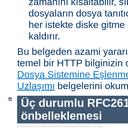
zamanını kısaltabilir, sı
dosyaların dosya tanıtıc
her istekte diske gitme 
kaldırır.
Bu belgeden azami yararı
temel bir HTTP bilginizin
Dosya Sistemine Eşlenm
Uzlaşımı
belgelerini okum
Üç durumlu RFC26
önbelleklemesi