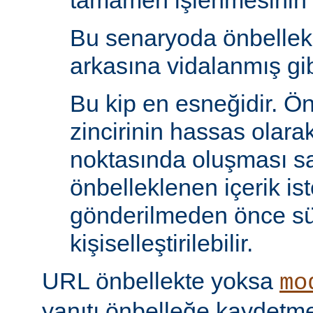
tamamen işlenmesinin s
Bu senaryoda önbelle
arkasına vidalanmış gib
Bu kip en esneğidir. Ö
zincirinin hassas olara
noktasında oluşması sa
önbelleklenen içerik is
gönderilmeden önce s
kişiselleştirilebilir.
URL önbellekte yoksa
mo
yanıtı önbelleğe kaydet