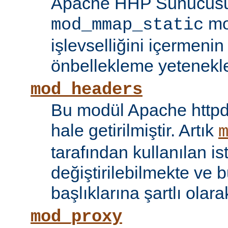
Apache HHP Sunucusu 
mo
mod_mmap_static
işlevselliğini içermeni
önbellekleme yetenekler
mod_headers
Bu modül Apache httpd
hale getirilmiştir. Artık
tarafından kullanılan is
değiştirilebilmekte ve b
başlıklarına şartlı olar
mod_proxy