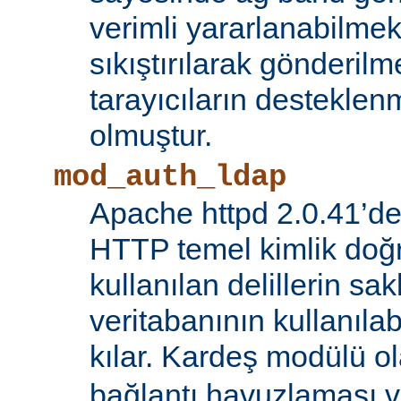
verimli yararlanabilmek 
sıkıştırılarak gönderilm
tarayıcıların destekl
olmuştur.
mod_auth_ldap
Apache httpd 2.0.41’de
HTTP temel kimlik doğ
kullanılan delillerin s
veritabanının kullanıl
kılar. Kardeş modülü o
bağlantı havuzlaması v