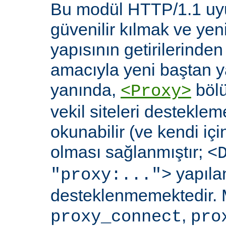
Bu modül HTTP/1.1 uyu
güvenilir kılmak ve yen
yapısının getirilerinde
amacıyla yeni baştan y
yanında,
bölü
<Proxy>
vekil siteleri destekl
okunabilir (ve kendi içi
olması sağlanmıştır;
<
yapılan
"proxy:...">
desteklenmemektedir. 
,
proxy_connect
pro