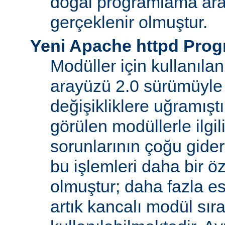
doğal programlama ara
gerçeklenir olmuştur.
Yeni Apache httpd Pro
Modüller için kullanıl
arayüzü 2.0 sürümüyle
değişikliklere uğramışt
görülen modüllerle ilgil
sorunlarının çoğu gider
bu işlemleri daha bir ö
olmuştur; daha fazla e
artık kancalı modül sır