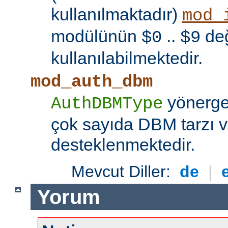
kullanılmaktadır)
mod_
modülünün
..
değ
$0
$9
kullanılabilmektedir.
mod_auth_dbm
yönerges
AuthDBMType
çok sayıda DBM tarzı v
desteklenmektedir.
Mevcut Diller:
de
|
Yorum