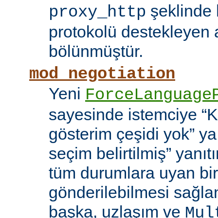
şeklinde h
proxy_http
protokolü destekleyen 
bölünmüştür.
mod_negotiation
Yeni
ForceLanguage
sayesinde istemciye “Ka
gösterim çeşidi yok” y
seçim belirtilmiş” yanı
tüm durumlara uyan bir
gönderilebilmesi sağla
başka, uzlaşım ve
Mul