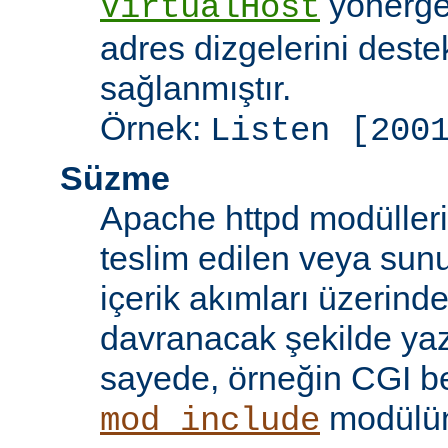
yönergel
VirtualHost
adres dizgelerini dest
sağlanmıştır.
Örnek:
Listen [200
Süzme
Apache httpd modülleri
teslim edilen veya sun
içerik akımları üzerind
davranacak şekilde yaz
sayede, örneğin CGI beti
modülü
mod_include