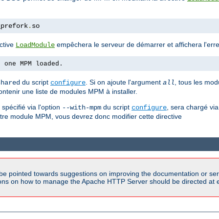
_prefork
.
so
ctive
empêchera le serveur de démarrer et affichera l'erre
LoadModule
n one MPM loaded.
du script
. Si on ajoute l'argument
, tous les mod
shared
configure
all
ontenir une liste de modules MPM à installer.
pécifié via l'option
du script
, sera chargé via
--with-mpm
configure
autre module MPM, vous devrez donc modifier cette directive
be pointed towards suggestions on improving the documentation or ser
tions on how to manage the Apache HTTP Server should be directed at e