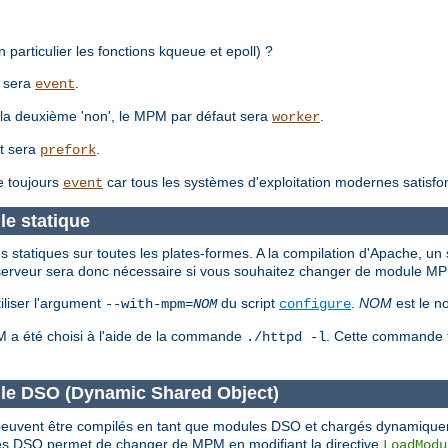
 particulier les fonctions kqueue et epoll) ?
t sera
.
event
 à la deuxième 'non', le MPM par défaut sera
.
worker
ut sera
.
prefork
e toujours
car tous les systèmes d'exploitation modernes satisfo
event
e statique
tatiques sur toutes les plates-formes. A la compilation d'Apache, un 
du serveur sera donc nécessaire si vous souhaitez changer de module M
liser l'argument
du script
.
NOM
est le n
--with-mpm=
NOM
configure
PM a été choisi à l'aide de la commande
. Cette commande fo
./httpd -l
le DSO (Dynamic Shared Object)
M peuvent être compilés en tant que modules DSO et chargés dynamiqu
s DSO permet de changer de MPM en modifiant la directive
LoadModu