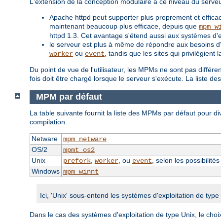
L'extension de la conception modulaire à ce niveau du serve
Apache httpd peut supporter plus proprement et efficac
maintenant beaucoup plus efficace, depuis que
mpm_w
httpd 1.3. Cet avantage s'étend aussi aux systèmes d'
le serveur est plus à même de répondre aux besoins d'un
ou
, tandis que les sites qui privilégien
worker
event
Du point de vue de l'utilisateur, les MPMs ne sont pas différ
fois doit être chargé lorsque le serveur s'exécute. La liste 
MPM par défaut
La table suivante fournit la liste des MPMs par défaut pour div
compilation.
Netware
mpm_netware
OS/2
mpmt_os2
Unix
,
, ou
, selon les possibilité
prefork
worker
event
Windows
mpm_winnt
Ici, 'Unix' sous-entend les systèmes d'exploitation de typ
Dans le cas des systèmes d'exploitation de type Unix, le choi