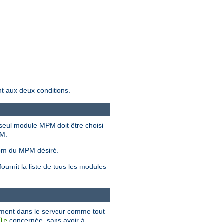
nt aux deux conditions.
seul module MPM doit être choisi
PM.
om du MPM désiré.
urnit la liste de tous les modules
ement dans le serveur comme tout
concernée, sans avoir à
le