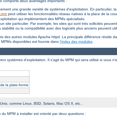
ur comporte deux avantages importants :
ement une grande variété de systèmes d'exploitation. En particulier, l
peut utiliser les fonctionnalités réseau natives à la place de la c
innt
exploitation qui implémentent des MPMs spécialisés.
 site particulier. Par exemple, les sites qui sont très sollicités peuv
t la stabilité ou la compatibilité avec des logiciels plus anciens peuvent
ents des autres modules Apache httpd. La principale différence réside da
des MPMs disponibles est fournie dans
l'index des modules
.
ers systèmes d'exploitation. Il s'agit du MPM qui sera utilisé si vous n'
s de la plate-forme
e Unix, comme Linux, BSD, Solaris, Mac OS X, etc...
x du MPM à installer est orienté par deux questions :