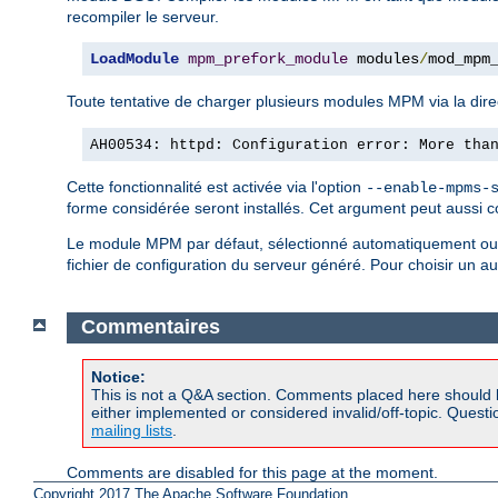
recompiler le serveur.
LoadModule
mpm_prefork_module
 modules
/
mod_mpm
Toute tentative de charger plusieurs modules MPM via la dire
AH00534: httpd: Configuration error: More tha
Cette fonctionnalité est activée via l'option
--enable-mpms-
forme considérée seront installés. Cet argument peut aussi c
Le module MPM par défaut, sélectionné automatiquement ou s
fichier de configuration du serveur généré. Pour choisir un 
Commentaires
Notice:
This is not a Q&A section. Comments placed here should 
either implemented or considered invalid/off-topic. Ques
mailing lists
.
Comments are disabled for this page at the moment.
Copyright 2017 The Apache Software Foundation.