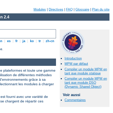
Modules
|
Directives
|
FAQ
|
Glossaire
|
Plan du site
n 2.4
en
|
es
|
fr
|
ja
|
ko
|
tr
|
zh-cn
e.
Introduction
MPM par défaut
Compiler un module MPM en
 de plateformes et toute une gamme
tant que module statique
tilisation de différentes méthodes
Compiler un module MPM en
 d'environnements grâce à sa
tant que module DSO
électionnant les modules à charger
(Dynamic Shared Object)
Voir aussi
est fourni avec une variété de
Commentaires
se chargent de répartir ces