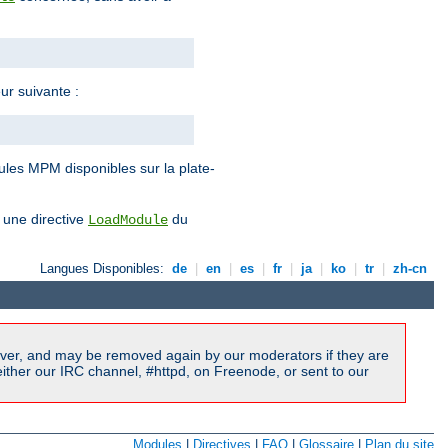
ur suivante :
ules MPM disponibles sur la plate-
 une directive
du
LoadModule
Langues Disponibles:
de
|
en
|
es
|
fr
|
ja
|
ko
|
tr
|
zh-cn
ver, and may be removed again by our moderators if they are
ither our IRC channel, #httpd, on Freenode, or sent to our
Modules
|
Directives
|
FAQ
|
Glossaire
|
Plan du site