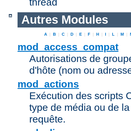
thread
Autres Modules
A
|
B
|
C
|
D
|
E
|
F
|
H
|
I
|
L
|
M
|
mod_access_compat
Autorisations de grou
d'hôte (nom ou adresse
mod_actions
Exécution des scripts 
type de média ou de l
requête.