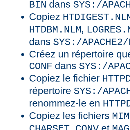
dans
BIN
SYS:/APAC
Copiez
HTDIGEST.NL
,
HTDBM.NLM
LOGRES.
dans
SYS:/APACHE2/
Créez un répertoire qu
dans
CONF
SYS:/APA
Copiez le fichier
HTTP
répertoire
SYS:/APAC
renommez-le en
HTTP
Copiez les fichiers
MIM
et
CHARSET.CONV
MAG