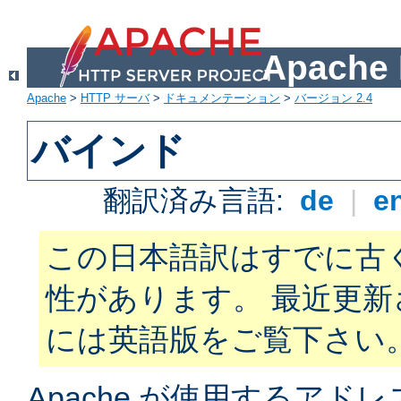
Apach
Apache
>
HTTP サーバ
>
ドキュメンテーション
>
バージョン 2.4
バインド
翻訳済み言語:
de
|
e
この日本語訳はすでに古
性があります。 最近更
には英語版をご覧下さい
Apache が使用するアド