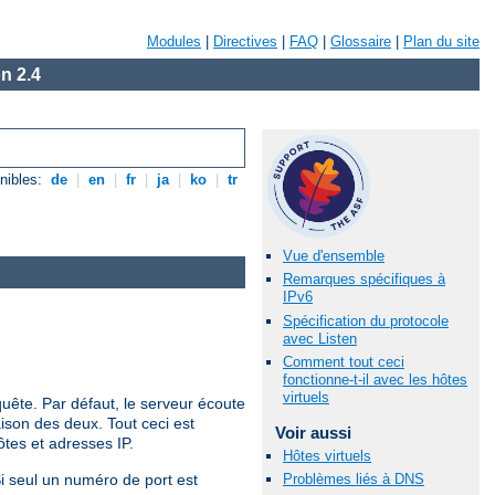
Modules
|
Directives
|
FAQ
|
Glossaire
|
Plan du site
n 2.4
nibles:
de
|
en
|
fr
|
ja
|
ko
|
tr
Vue d'ensemble
Remarques spécifiques à
IPv6
Spécification du protocole
avec Listen
Comment tout ceci
fonctionne-t-il avec les hôtes
virtuels
quête. Par défaut, le serveur écoute
ison des deux. Tout ceci est
Voir aussi
tes et adresses IP.
Hôtes virtuels
Si seul un numéro de port est
Problèmes liés à DNS