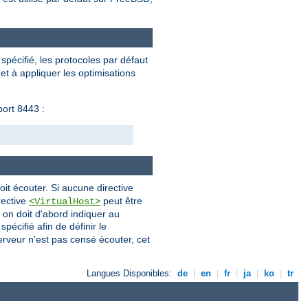
s spécifié, les protocoles par défaut
et à appliquer les optimisations
port 8443 :
oit écouter. Si aucune directive
rective
peut être
<VirtualHost>
 on doit d'abord indiquer au
pécifié afin de définir le
erveur n'est pas censé écouter, cet
Langues Disponibles:
de
|
en
|
fr
|
ja
|
ko
|
tr