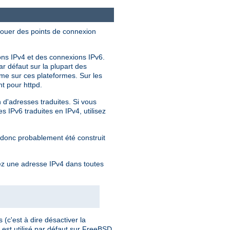
llouer des points de connexion
ions IPv4 et des connexions IPv6.
r défaut sur la plupart des
me sur ces plateformes. Sur les
t pour httpd.
n d'adresses traduites. Si vous
 IPv6 traduites en IPv4, utilisez
 donc probablement été construit
ez une adresse IPv4 dans toutes
(c'est à dire désactiver la
est utilisé par défaut sur FreeBSD,