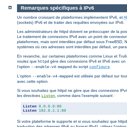
Remarques spécifiques à IPv6
Un nombre croissant de plateformes implémentent IPv6, et
A
(sockets) IPv6 et de traiter des requêtes envoyées sur IPv6.
Les administrateurs de httpd doivent se préoccuper de la poss
Le traitement de connexions IPv4 avec un point de connexion I
plateformes, mais sont interdites par défaut sous FreeBSD, N
systèmes où ces adresses sont interdites par défaut, un para
En revanche, sur certaines plateformes comme Linux et Tru6
voulez que
gère des connexions IPv4 et IPv6 avec un mi
httpd
l'option
du script
.
--enable-v4-mapped
configure
L'option
est utilisée par défaut sur t
--enable-v4-mapped
avec cette option.
Si vous souhaitez que httpd ne gère que des connexions IPv4
les directives
, comme dans l'exemple suivant :
Listen
Listen
0.0
.
0.0
:
80
Listen
192.0
.
2.1
:
80
Si votre plateforme le supporte et si vous souhaitez que http
traduction des adresses IPv6 au format IPv4), utilisez l'optio