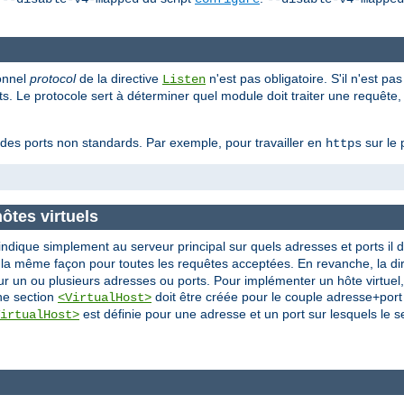
ionnel
protocol
de la directive
n'est pas obligatoire. S'il n'est pa
Listen
s. Le protocole sert à déterminer quel module doit traiter une requête, 
c des ports non standards. Par exemple, pour travailler en
sur le 
https
ôtes virtuels
indique simplement au serveur principal sur quels adresses et ports il d
 la même façon pour toutes les requêtes acceptées. En revanche, la di
ur un ou plusieurs adresses ou ports. Pour implémenter un hôte virtuel,
une section
doit être créée pour le couple adresse+port s
<VirtualHost>
est définie pour une adresse et un port sur lesquels le s
irtualHost>