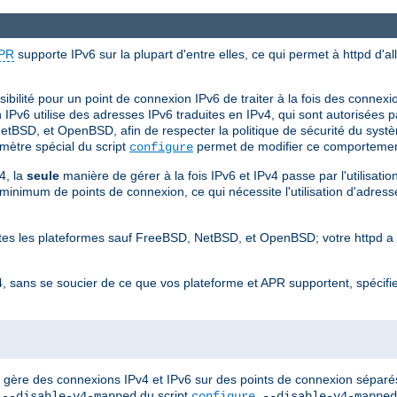
PR
supporte IPv6 sur la plupart d'entre elles, ce qui permet à httpd d'a
ibilité pour un point de connexion IPv6 de traiter à la fois des connex
Pv6 utilise des adresses IPv6 traduites en IPv4, qui sont autorisées pa
etBSD, et OpenBSD, afin de respecter la politique de sécurité du systè
mètre spécial du script
permet de modifier ce comportemen
configure
4, la
seule
manière de gérer à la fois IPv6 et IPv4 passe par l'utilisatio
nimum de points de connexion, ce qui nécessite l'utilisation d'adresses
outes les plateformes sauf FreeBSD, NetBSD, et OpenBSD; votre httpd a
, sans se soucier de ce que vos plateforme et APR supportent, spécifi
d gère des connexions IPv4 et IPv6 sur des points de connexion séparés 
n
du script
.
--disable-v4-mapped
configure
--disable-v4-mapped