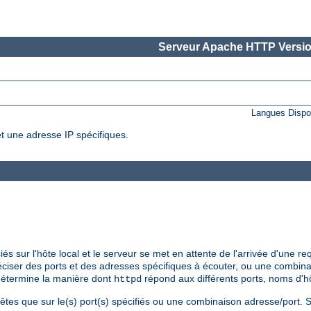
Serveur Apache HTTP Versio
Langues Dispo
t une adresse IP spécifiques.
s sur l'hôte local et le serveur se met en attente de l'arrivée d'une re
réciser des ports et des adresses spécifiques à écouter, ou une combina
détermine la manière dont
répond aux différents ports, noms d'hô
httpd
êtes que sur le(s) port(s) spécifiés ou une combinaison adresse/port. 