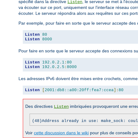
spécifié dans la directive
, le serveur se met à l'écout
Listen
va écouter sur ce port, uniquement sur l'interface réseau cor
écouter. Le serveur répondra alors aux requêtes sur ces ports
Par exemple, pour faire en sorte que le serveur accepte des co
Listen
80
Listen
8000
Pour faire en sorte que le serveur accepte des connexions sur 
Listen
192.0
.
2.1
:
80
Listen
192.0
.
2.5
:
8000
Les adresses IPv6 doivent être mises entre crochets, comme 
Listen
[
2001:db8::a00:20ff:fea7:ccea
]:
80
Des directives
imbriquées provoqueront une erreu
Listen
(48)Address already in use: make_sock: coul
Voir
cette discussion dans le wiki
pour plus de conseils po