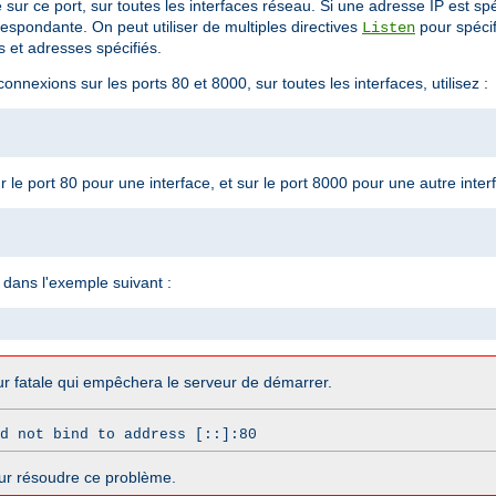
e sur ce port, sur toutes les interfaces réseau. Si une adresse IP est spé
respondante. On peut utiliser de multiples directives
pour spécif
Listen
 et adresses spécifiés.
nnexions sur les ports 80 et 8000, sur toutes les interfaces, utilisez :
le port 80 pour une interface, et sur le port 8000 pour une autre interfa
dans l'exemple suivant :
r fatale qui empêchera le serveur de démarrer.
d not bind to address [::]:80
ur résoudre ce problème.