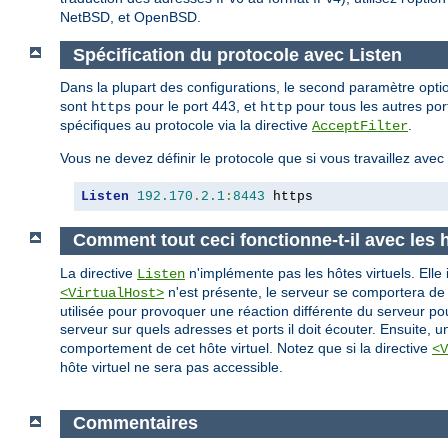
NetBSD, et OpenBSD.
Spécification du protocole avec Listen
Dans la plupart des configurations, le second paramètre opt
sont
pour le port 443, et
pour tous les autres port
https
http
spécifiques au protocole via la directive
.
AcceptFilter
Vous ne devez définir le protocole que si vous travaillez ave
Listen
192.170
.
2.1
:
8443
 https
Comment tout ceci fonctionne-t-il avec les h
La directive
n'implémente pas les hôtes virtuels. Elle 
Listen
n'est présente, le serveur se comportera de
<VirtualHost>
utilisée pour provoquer une réaction différente du serveur po
serveur sur quels adresses et ports il doit écouter. Ensuite, 
comportement de cet hôte virtuel. Notez que si la directive
<V
hôte virtuel ne sera pas accessible.
Commentaires