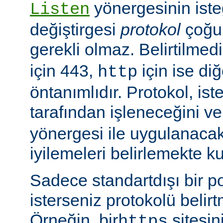
yönergesinin isteğ
Listen
değiştirgesi
protokol
çoğu
gerekli olmaz. Belirtilmed
için 443,
için ise diğ
http
öntanımlıdır. Protokol, is
tarafından işleneceğini v
yönergesi ile uygulanaca
iyilemeleri belirlemekte kul
Sadece standartdışı bir p
isterseniz protokolü belirt
Örneğin, bir
sitesin
https