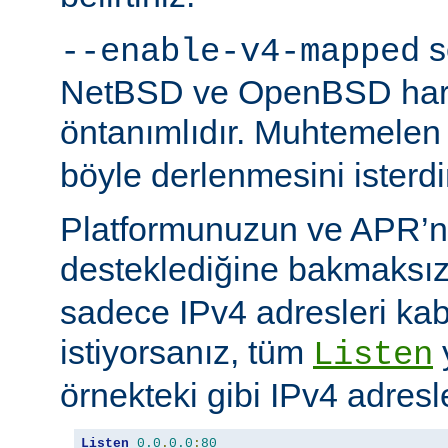
s
--enable-v4-mapped
NetBSD ve OpenBSD hariç
öntanımlıdır. Muhtemelen
böyle derlenmesini isterdi
Platformunuzun ve APR’n
desteklediğine bakmaksı
sadece IPv4 adresleri kab
istiyorsanız, tüm
Listen
örnekteki gibi IPv4 adresler
Listen
0.0
.
0.0
:
80