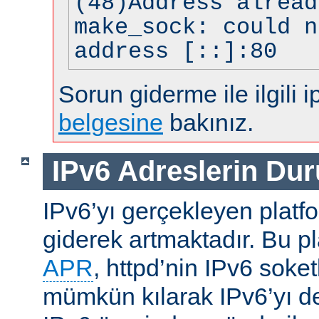
(48)Address alread
make_sock: could n
address [::]:80
Sorun giderme ile ilgili i
belgesine
bakınız.
IPv6 Adreslerin Du
IPv6’yı gerçekleyen platfo
giderek artmaktadır. Bu p
APR
, httpd’nin IPv6 soket
mümkün kılarak IPv6’yı d