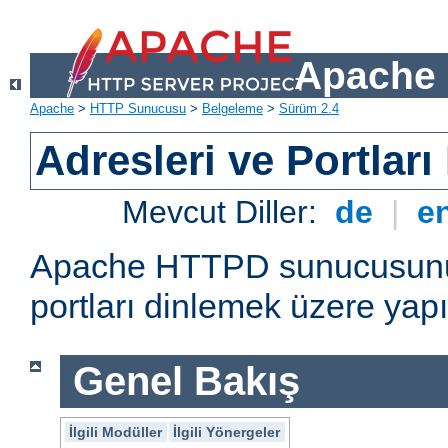
Apache 
Apache
>
HTTP Sunucusu
>
Belgeleme
>
Sürüm 2.4
Adresleri ve Portlar
Mevcut Diller:
de
|
e
Apache HTTPD sunucusunun 
portları dinlemek üzere yapı
Genel Bakış
İlgili Modüller
İlgili Yönergeler