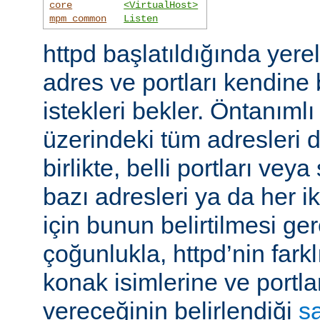
core
<VirtualHost>
mpm_common
Listen
httpd başlatıldığında yer
adres ve portları kendine
istekleri bekler. Öntanıml
üzerindeki tüm adresleri d
birlikte, belli portları ve
bazı adresleri ya da her i
için bunun belirtilmesi ger
çoğunlukla, httpd’nin farkl
konak isimlerine ve portla
vereceğinin belirlendiği
s