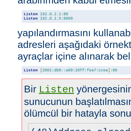
Listen
192.0
.
2.1
:
80
Listen
192.0
.
2.5
:
8000
yapılandırmasını kullanabi
adresleri aşağıdaki örnekt
ayraçlar içine alınarak beli
Listen
[
2001:db8::a00:20ff:fea7:ccea
]:
80
Bir
yönergesinin
Listen
sunucunun başlatılması
ölümcül bir hatayla sonu