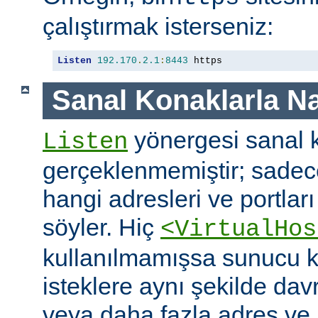
çalıştırmak isterseniz:
Listen
192.170
.
2.1
:
8443
 https
Sanal Konaklarla Na
yönergesi sanal k
Listen
gerçeklenmemiştir; sade
hangi adresleri ve portlar
söyler. Hiç
<VirtualHos
kullanılmamışsa sunucu k
isteklere aynı şekilde dav
veya daha fazla adres ve po