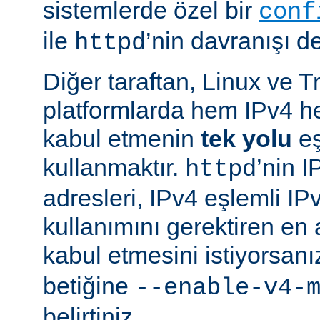
sistemlerde özel bir
conf
ile
’nin davranışı değ
httpd
Diğer taraftan, Linux ve T
platformlarda hem IPv4 h
kabul etmenin
tek yolu
eş
kullanmaktır.
’nin 
httpd
adresleri, IPv4 eşlemli IP
kullanımını gerektiren en
kabul etmesini istiyorsanı
betiğine
--enable-v4-
belirtiniz.