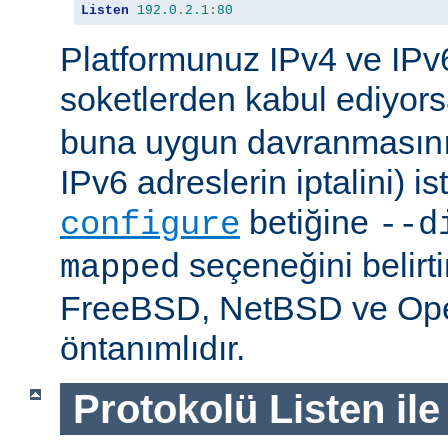
Listen
192.0
.
2.1
:
80
Platformunuz IPv4 ve IPv6
soketlerden kabul ediyor
buna uygun davranmasını 
IPv6 adreslerin iptalini) is
betiğine
configure
--d
seçeneğini belirt
mapped
FreeBSD, NetBSD ve O
öntanımlıdır.
Protokolü Listen ile