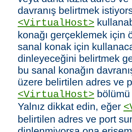
davranış belirtmek istiyor
kullanabi
<VirtualHost>
konağı gerçeklemek için
sanal konak için kullanac
dinleyeceğini belirtmek g
bu sanal konağın davranı
üzere belirtilen adres ve po
bölümü o
<VirtualHost>
Yalnız dikkat edin, eğer
<
belirtilen adres ve port s
dinlenmiyorsa ona erişem