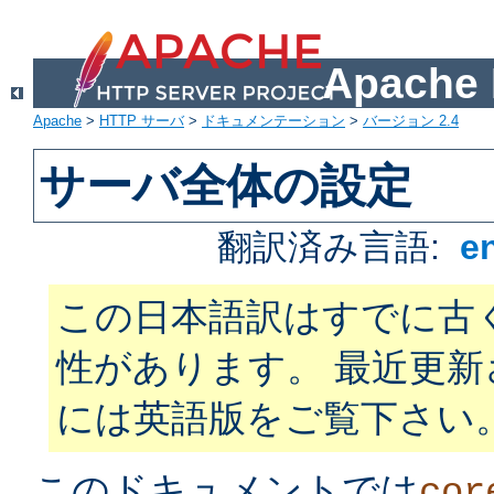
Apach
Apache
>
HTTP サーバ
>
ドキュメンテーション
>
バージョン 2.4
サーバ全体の設定
翻訳済み言語:
e
この日本語訳はすでに古
性があります。 最近更
には英語版をご覧下さい
このドキュメントでは
cor