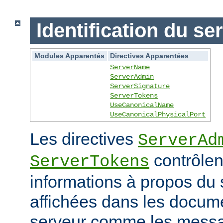
Identification du se
Modules Apparentés
Directives Apparentées
ServerName
ServerAdmin
ServerSignature
ServerTokens
UseCanonicalName
UseCanonicalPhysicalPort
Les directives
ServerAd
contrôlen
ServerTokens
informations à propos du 
affichées dans les docum
serveur comme les messag