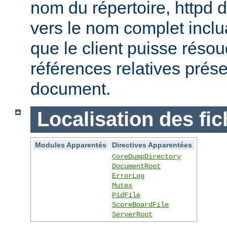
nom du répertoire, httpd do
vers le nom complet inclua
que le client puisse réso
références relatives prés
document.
Localisation des fic
Modules Apparentés
Directives Apparentées
CoreDumpDirectory
DocumentRoot
ErrorLog
Mutex
PidFile
ScoreBoardFile
ServerRoot