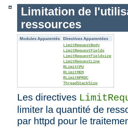
Limitation de l'utili
ressources
Modules Apparentés
Directives Apparentées
LimitRequestBody
LimitRequestFields
LimitRequestFieldsize
LimitRequestLine
RLimitCPU
RLimitMEM
RLimitNPROC
ThreadStackSize
Les directives
LimitReq
limiter la quantité de r
par httpd pour le traitem