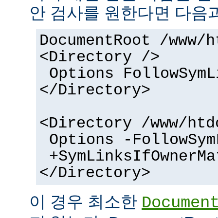
안 검사를 원한다면 다음과
DocumentRoot /www/h
<Directory />
Options FollowSymL
</Directory>
<Directory /www/htd
Options -FollowSym
+SymLinksIfOwnerMa
</Directory>
이 경우 최소한
Documen