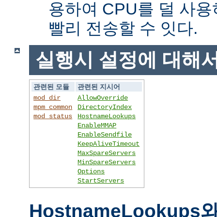
용하여 CPU를 덜 사용
빨리 전송할 수 잇다.
실행시 설정에 대해
관련된 모듈
관련된 지시어
mod_dir
AllowOverride
mpm_common
DirectoryIndex
mod_status
HostnameLookups
EnableMMAP
EnableSendfile
KeepAliveTimeout
MaxSpareServers
MinSpareServers
Options
StartServers
HostnameLookups