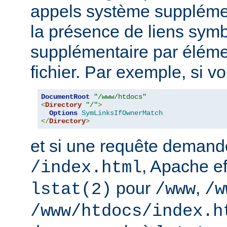
appels système supplémen
la présence de liens sym
supplémentaire par élém
fichier. Par exemple, si v
DocumentRoot
"/www/htdocs"
<
Directory
"/"
>
Options
SymLinksIfOwnerMatch
</
Directory
>
et si une requête demand
, Apache ef
/index.html
pour
,
lstat(2)
/www
/w
/www/htdocs/index.h