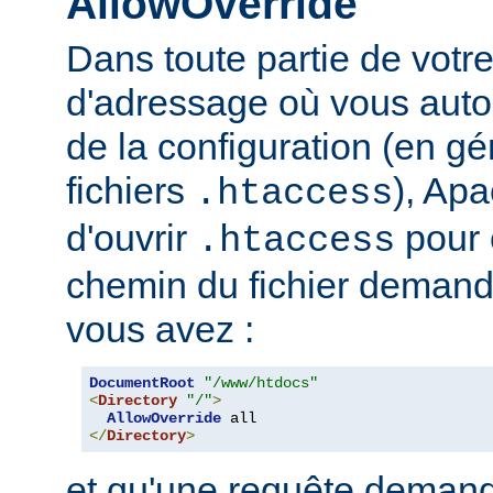
AllowOverride
Dans toute partie de votr
d'adressage où vous auto
de la configuration (en gé
fichiers
), Apa
.htaccess
d'ouvrir
pour 
.htaccess
chemin du fichier demand
vous avez :
DocumentRoot
"/www/htdocs"
<
Directory
"/"
>
AllowOverride
</
Directory
>
et qu'une requête demand