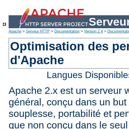
Serveu
Apache
>
Serveur HTTP
>
Documentation
>
Version 2.4
>
Documentati
Optimisation des p
d'Apache
Langues Disponible
Apache 2.x est un serveur
général, conçu dans un but 
souplesse, portabilité et p
que non conçu dans le seul 