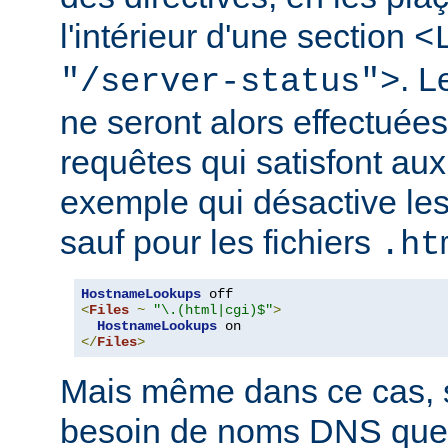
l'intérieur d'une section
<
. 
"/server-status">
ne seront alors effectuée
requêtes qui satisfont aux 
exemple qui désactive l
sauf pour les fichiers
.ht
HostnameLookups
<
Files
~
"\.(html|cgi)$"
>
HostnameLookups
</
Files
>
Mais même dans ce cas, s
besoin de noms DNS que 