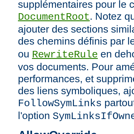
supplémentaires pour le c
. Notez q
DocumentRoot
ajouter des sections simil
des chemins définis par l
ou
en deho
RewriteRule
vos documents. Pour amél
performances, et supprime
des liens symboliques, ajo
partout
FollowSymLinks
l'option
SymLinksIfOwn