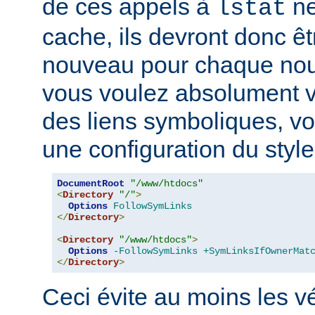
de ces appels à
ne
lstat
cache, ils devront donc ê
nouveau pour chaque nouv
vous voulez absolument vér
des liens symboliques, vo
une configuration du style
DocumentRoot
"/www/htdocs"
<
Directory
"/"
>
Options
FollowSymLinks
</
Directory
>
<
Directory
"/www/htdocs"
>
Options
-FollowSymLinks
+SymLinksIfOwnerMat
</
Directory
>
Ceci évite au moins les vé