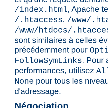
, Apache te
/index.html
,
/.htaccess
/www/.ht
/www/htdocs/.htacce
sont similaires à celles 
précédemment pour
Opt
. Pour 
FollowSymLinks
performances, utilisez
Al
pour tous les nivea
None
d'adressage.
Négociation