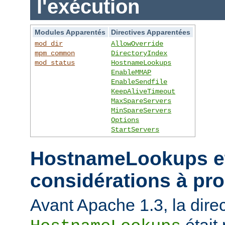
l'exécution
Modules Apparentés
Directives Apparentées
mod_dir
AllowOverride
mpm_common
DirectoryIndex
mod_status
HostnameLookups
EnableMMAP
EnableSendfile
KeepAliveTimeout
MaxSpareServers
MinSpareServers
Options
StartServers
HostnameLookups et
considérations à pr
Avant Apache 1.3, la direc