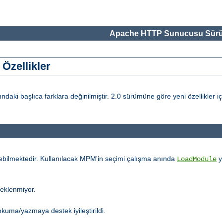
Apache HTTP Sunucusu Sürü
Özellikler
i başlıca farklara değinilmiştir. 2.0 sürümüne göre yeni özellikler i
ebilmektedir. Kullanılacak MPM'in seçimi çalışma anında
y
LoadModule
teklenmiyor.
kuma/yazmaya destek iyileştirildi.