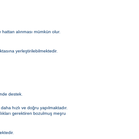
kle hattan alınması mümkün olur.
asına yerleştirilebilmektedir.
inde destek.
e daha hızlı ve doğru yapılmaktadır.
şlıkları gerektiren bozulmuş meşru
mektedir.