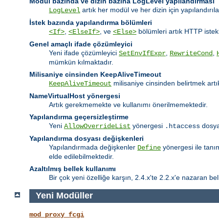
Modul bazında ve dizin bazına LogLevel yapılandırması
artık her modül ve her dizin için yapılandırıl
LogLevel
İstek bazında yapılandırma bölümleri
,
, ve
bölümleri artık HTTP istekl
<If>
<ElseIf>
<Else>
Genel amaçlı ifade çözümleyici
Yeni ifade çözümleyici
,
,
SetEnvIfExpr
RewriteCond
mümkün kılmaktadır.
Milisaniye cinsinden KeepAliveTimeout
milisaniye cinsinden belirtmek ar
KeepAliveTimeout
NameVirtualHost yönergesi
Artık gerekmemekte ve kullanımı önerilmemektedir.
Yapılandırma geçersizleştirme
Yeni
yönergesi
dosyal
AllowOverrideList
.htaccess
Yapılandırma dosyası değişkenleri
Yapılandırmada değişkenler
yönergesi ile tanı
Define
elde edilebilmektedir.
Azaltılmış bellek kullanımı
Bir çok yeni özelliğe karşın, 2.4.x'te 2.2.x'e nazaran bell
Yeni Modüller
mod_proxy_fcgi