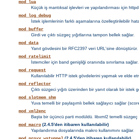
mod_lua
Küçük iş mantıksal işlevleri ve yapılandırması için httpd
mod_log_debug
İstek işlemlerinin farklı aşamalarına özelleştirilebilir 
mod_buffer
Girdi ve çıktı süzgeç yığıtlarına tampon bellek sağlar.
mod_data
Yanıt gövdesini bir RFC2397 veri URL'sine dönüştürür.
mod_ratelimit
İstemciler için band genişliği oranında sınırlama sağlar.
mod_request
Kullanılabilir HTTP istek gövdelerini yapmak ve elde et
mod_reflector
Çıktı süzgeci yığıtı üzerinden bir yanıt olarak bir istek 
mod_slotmem_shm
Yuva temelli bir paylaşımlı bellek sağlayıcı sağlar (score
mod_xml2enc
Başta bir üçüncü parti modüldü. libxml2 temelli süzgeç 
(2.4.5'den itibaren kullanılabilir)
mod_macro
Yapılandırma dosyalarında makro kullanımını sağlar.
(2.4.5'den itibaren kullanılabilir)
mod_proxy_wstunnel