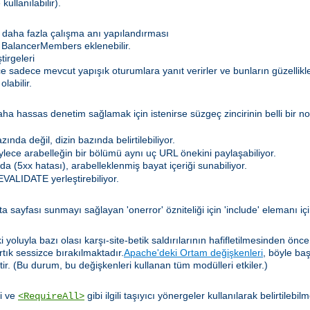
kullanılabilir).
daha fazla çalışma anı yapılandırması
 BalancerMembers eklenebilir.
irgeleri
lece sadece mevcut yapışık oturumlara yanıt verirler ve bunların güzelli
labilir.
hassas denetim sağlamak için istenirse süzgeç zincirinin belli bir nokt
nda değil, dizin bazında belirtilebiliyor.
böylece arabelleğin bir bölümü aynı uç URL önekini paylaşabiliyor.
a (5xx hatası), arabelleklenmiş bayat içeriği sunabiliyor.
VALIDATE yerleştirebiliyor.
a sayfası sunmayı sağlayan 'onerror' özniteliği için 'include' elemanı iç
yoluyla bazı olası karşı-site-betik saldırılarının hafifletilmesinden önc
artık sessizce bırakılmaktadır.
Apache'deki Ortam değişkenleri
, böyle ba
tir. (Bu durum, bu değişkenleri kullanan tüm modülleri etkiler.)
i ve
gibi ilgili taşıyıcı yönergeler kullanılarak belirtilebil
<RequireAll>