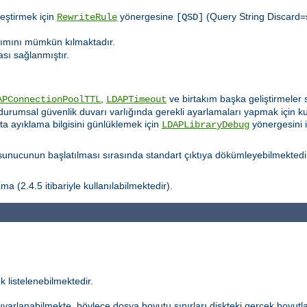
leştirmek için
yönergesine
(Query String Discard=s
RewriteRule
[QSD]
nımını mümkün kılmaktadır.
ası sağlanmıştır.
.
,
ve birtakım başka geliştirmeler s
APConnectionPoolTTL
LDAPTimeout
durumsal güvenlik duvarı varlığında gerekli ayarlamaları yapmak için kull
ata ayıklama bilgisini günlüklemek için
yönergesini 
LDAPLibraryDebug
nucunun başlatılması sırasında standart çıktıya dökümleyebilmektedi
a (2.4.5 itibariyle kullanılabilmektedir).
k listelenebilmektedir.
uvarlanabilmekte, böylece dosya boyutu sınırları diskteki gerçek boyutla