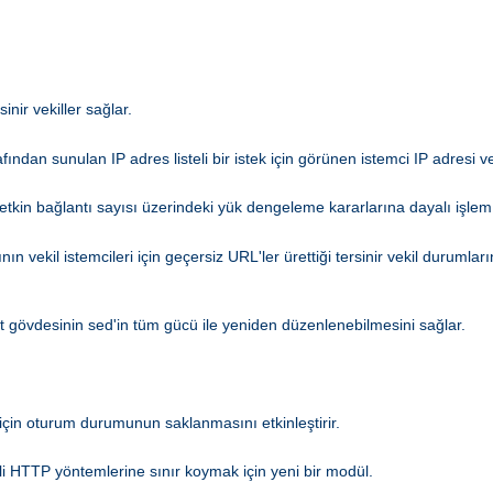
nir vekiller sağlar.
afından sunulan IP adres listeli bir istek için görünen istemci IP adresi ve
kin bağlantı sayısı üzerindeki yük dengeleme kararlarına dayalı işlem
ın vekil istemcileri için geçersiz URL'ler ürettiği tersinir vekil durumla
ıt gövdesinin sed'in tüm gücü ile yeniden düzenlenebilmesini sağlar.
için oturum durumunun saklanmasını etkinleştirir.
li HTTP yöntemlerine sınır koymak için yeni bir modül.