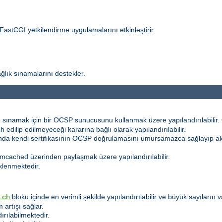
 FastCGI yetkilendirme uygulamalarını etkinleştirir.
ğlık sınamalarını destekler.
 sınamak için bir OCSP sunucusunu kullanmak üzere yapılandırılabilir. Ö
h edilip edilmeyeceği kararına bağlı olarak yapılandırılabilir.
sında kendi sertifikasının OCSP doğrulamasını umursamazca sağlayıp 
mcached üzerinden paylaşmak üzere yapılandırılabilir.
klenmektedir.
bloku içinde en verimli şekilde yapılandırılabilir ve büyük sayıların
tch
 artışı sağlar.
dırılabilmektedir.