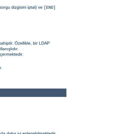
orgu dizgisini iptal) ve
[END]
ahiptir. Özellikle, bir LDAP
anışlıdır.
içermektedir.
r.
rla daha iyi eşlenebilmektedir.