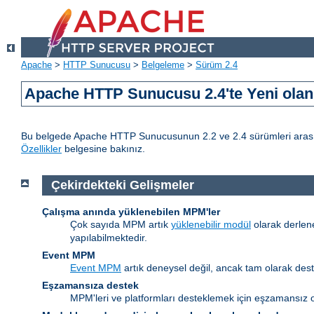
Apache
>
HTTP Sunucusu
>
Belgeleme
>
Sürüm 2.4
Apache HTTP Sunucusu 2.4'te Yeni olan 
Bu belgede Apache HTTP Sunucusunun 2.2 ve 2.4 sürümleri arasındak
Özellikler
belgesine bakınız.
Çekirdekteki Gelişmeler
Çalışma anında yüklenebilen MPM'ler
Çok sayıda MPM artık
yüklenebilir modül
olarak derlen
yapılabilmektedir.
Event MPM
Event MPM
artık deneysel değil, ancak tam olarak des
Eşzamansıza destek
MPM'leri ve platformları desteklemek için eşzamansız o