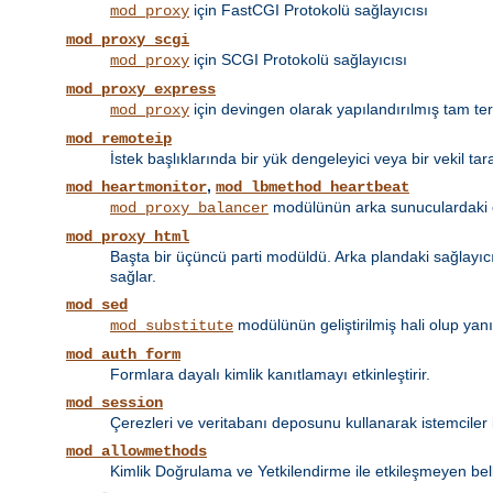
için FastCGI Protokolü sağlayıcısı
mod_proxy
mod_proxy_scgi
için SCGI Protokolü sağlayıcısı
mod_proxy
mod_proxy_express
için devingen olarak yapılandırılmış tam tersi
mod_proxy
mod_remoteip
İstek başlıklarında bir yük dengeleyici veya bir vekil tar
,
mod_heartmonitor
mod_lbmethod_heartbeat
modülünün arka sunuculardaki et
mod_proxy_balancer
mod_proxy_html
Başta bir üçüncü parti modüldü. Arka plandaki sağlayıcın
sağlar.
mod_sed
modülünün geliştirilmiş hali olup yan
mod_substitute
mod_auth_form
Formlara dayalı kimlik kanıtlamayı etkinleştirir.
mod_session
Çerezleri ve veritabanı deposunu kullanarak istemciler 
mod_allowmethods
Kimlik Doğrulama ve Yetkilendirme ile etkileşmeyen bel