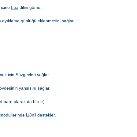
 içine
Lua
dilini gömer.
hata ayıklama günlüğü eklenmesini sağlar.
mek için Süzgeçleri sağlar.
gövdesinin yansısını sağlar.
board olarak da bilinir).
modüllerinde i18n'i destekler.