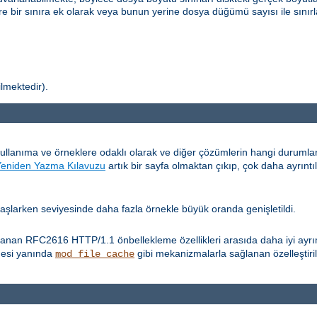
re bir sınıra ek olarak veya bunun yerine dosya düğümü sayısı ile sınırl
ilmektedir).
kullanıma ve örneklere odaklı olarak ve diğer çözümlerin hangi durum
Yeniden Yazma Kılavuzu
artık bir sayfa olmaktan çıkıp, çok daha ayrıntı
 başlarken seviyesinde daha fazla örnekle büyük oranda genişletildi.
anan RFC2616 HTTP/1.1 önbellekleme özellikleri arasıda daha iyi ayrım
mesi yanında
gibi mekanizmalarla sağlanan özelleştiri
mod_file_cache