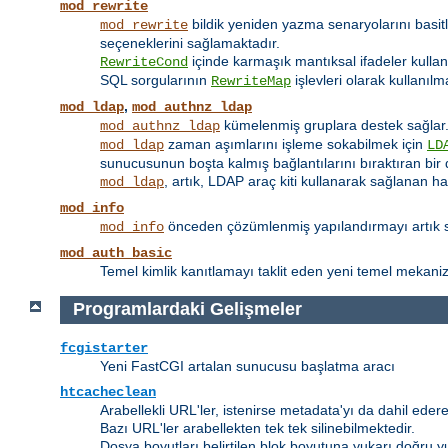
mod_rewrite
bildik yeniden yazma senaryolarını basit
mod_rewrite
seçeneklerini sağlamaktadır.
içinde karmaşık mantıksal ifadeler kulla
RewriteCond
SQL sorgularının
işlevleri olarak kullanılm
RewriteMap
,
mod_ldap
mod_authnz_ldap
kümelenmiş gruplara destek sağlar
mod_authnz_ldap
zaman aşımlarını işleme sokabilmek için
mod_ldap
LD
sunucusunun boşta kalmış bağlantılarını bıraktıran bir 
, artık, LDAP araç kiti kullanarak sağlanan h
mod_ldap
mod_info
önceden çözümlenmiş yapılandırmayı artık su
mod_info
mod_auth_basic
Temel kimlik kanıtlamayı taklit eden yeni temel mekanizm
Programlardaki Gelişmeler
fcgistarter
Yeni FastCGI artalan sunucusu başlatma aracı
htcacheclean
Arabellekli URL'ler, istenirse metadata'yı da dahil edere
Bazı URL'ler arabellekten tek tek silinebilmektedir.
Dosya boyutları belirtilen blok boyutuna yukarı doğru y