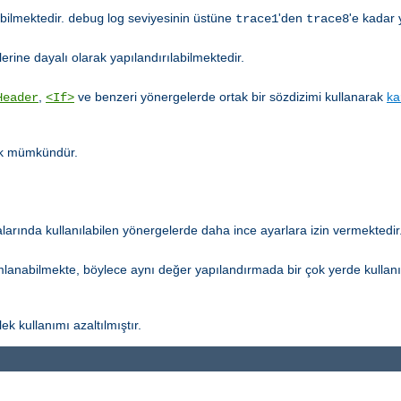
abilmektedir.
log seviyesinin üstüne
'den
'e kadar 
debug
trace1
trace8
erine dayalı olarak yapılandırılabilmektedir.
,
ve benzeri yönergelerde ortak bir sözdizimi kullanarak
ka
Header
<If>
tık mümkündür.
arında kullanılabilen yönergelerde daha ince ayarlara izin vermektedir
mlanabilmekte, böylece aynı değer yapılandırmada bir çok yerde kullan
ek kullanımı azaltılmıştır.