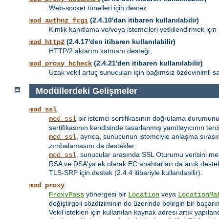
Web-socket tünelleri için destek.
(2.4.10'dan itibaren kullanılabilir)
mod_authnz_fcgi
Kimlik kanıtlama ve/veya istemcileri yetkilendirmek için
(2.4.17'den itibaren kullanılabilir)
mod_http2
HTTP/2 aktarım katmanı desteği.
(2.4.21'den itibaren kullanılabilir)
mod_proxy_hcheck
Uzak vekil artuç sunucuları için bağımsız özdevinimli sa
Modüllerdeki Gelişmeler
mod_ssl
bir istemci sertifikasının doğrulama durumunu
mod_ssl
sertifikasının kendisinde tasarlanmış yanıtlayıcının terci
, ayrıca, sunucunun istemciyle anlaşma sıra
mod_ssl
zımbalamasını da destekler.
, sunucular arasında SSL Oturumu verisini me
mod_ssl
RSA ve DSA'ya ek olarak EC anahtarları da artık deste
TLS-SRP için destek (2.4.4 itibariyle kullanılabilir).
mod_proxy
yönergesi bir
veya
ProxyPass
Location
LocationMa
değiştirgeli sözdiziminin de üzerinde belirgin bir başarım
Vekil istekleri için kullanılan kaynak adresi artık yapılan