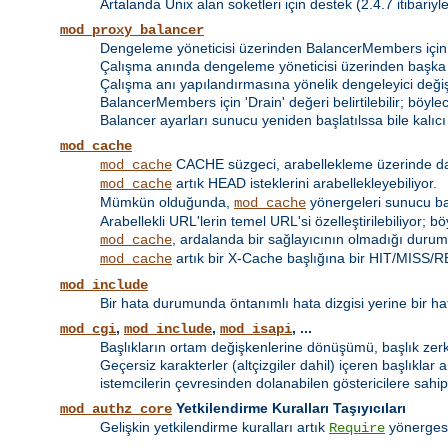
Artalanda Unix alan soketleri için destek (2.4.7 itibariyle 
mod_proxy_balancer
Dengeleme yöneticisi üzerinden BalancerMembers için 
Çalışma anında dengeleme yöneticisi üzerinden başka
Çalışma anı yapılandırmasına yönelik dengeleyici değişt
BalancerMembers için 'Drain' değeri belirtilebilir; böy
Balancer ayarları sunucu yeniden başlatılssa bile kalıcı o
mod_cache
CACHE süzgeci, arabellekleme üzerinde daha 
mod_cache
artık HEAD isteklerini arabellekleyebiliyor.
mod_cache
Mümkün olduğunda,
yönergeleri sunucu bazı
mod_cache
Arabellekli URL'lerin temel URL'si özelleştirilebiliyor; 
, ardalanda bir sağlayıcının olmadığı durumd
mod_cache
artık bir X-Cache başlığına bir HIT/MISS/RE
mod_cache
mod_include
Bir hata durumunda öntanımlı hata dizgisi yerine bir hat
,
,
, ...
mod_cgi
mod_include
mod_isapi
Başlıkların ortam değişkenlerine dönüşümü, başlık zerki 
Geçersiz karakterler (altçizgiler dahil) içeren başlıklar 
istemcilerin çevresinden dolanabilen göstericilere sahip
Yetkilendirme Kuralları Taşıyıcıları
mod_authz_core
Gelişkin yetkilendirme kuralları artık
yönerges
Require