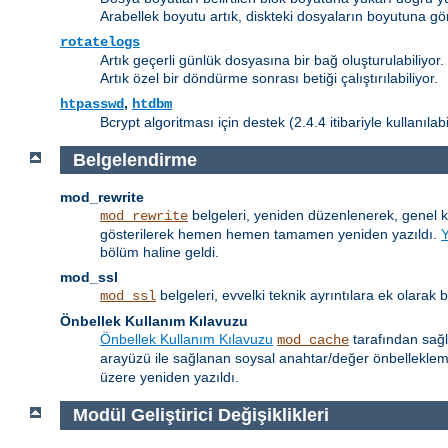
Arabellek boyutu artık, diskteki dosyaların boyutuna gö
rotatelogs
Artık geçerli günlük dosyasına bir bağ oluşturulabiliyor.
Artık özel bir döndürme sonrası betiği çalıştırılabiliyor.
,
htpasswd
htdbm
Bcrypt algoritması için destek (2.4.4 itibariyle kullanılab
Belgelendirme
mod_rewrite
belgeleri, yeniden düzenlenerek, genel 
mod_rewrite
gösterilerek hemen hemen tamamen yeniden yazıldı.
bölüm haline geldi.
mod_ssl
belgeleri, evvelki teknik ayrıntılara ek olarak
mod_ssl
Önbellek Kullanım Kılavuzu
Önbellek Kullanım Kılavuzu
tarafından sağl
mod_cache
arayüzü ile sağlanan soysal anahtar/değer önbellekle
üzere yeniden yazıldı.
Modül Geliştirici Değişiklikleri