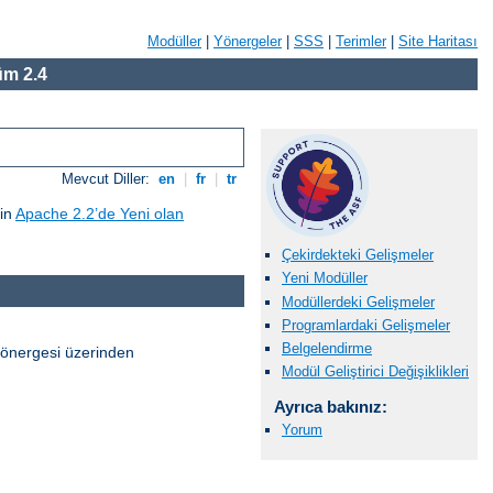
Modüller
|
Yönergeler
|
SSS
|
Terimler
|
Site Haritası
m 2.4
Mevcut Diller:
en
|
fr
|
tr
çin
Apache 2.2’de Yeni olan
Çekirdekteki Gelişmeler
Yeni Modüller
Modüllerdeki Gelişmeler
Programlardaki Gelişmeler
Belgelendirme
önergesi üzerinden
Modül Geliştirici Değişiklikleri
Ayrıca bakınız:
Yorum