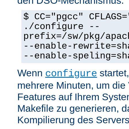
den DSO-Mechanismus:
$ CC="pgcc" CFLAGS=
./configure --
prefix=/sw/pkg/apac
--enable-rewrite=sh
--enable-speling=sh
Wenn
startet
configure
mehrere Minuten, um die 
Features auf Ihrem Syste
Makefile zu generieren, d
Kompilierung des Servers