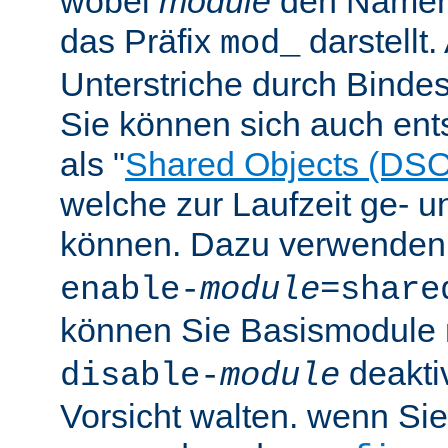
wobei
module
den Namen
das Präfix
darstellt
mod_
Unterstriche durch Bindes
Sie können sich auch en
als "
Shared Objects (DSO
welche zur Laufzeit ge- 
können. Dazu verwenden 
enable-
module
=share
können Sie Basismodule 
deakti
disable-
module
Vorsicht walten. wenn Si