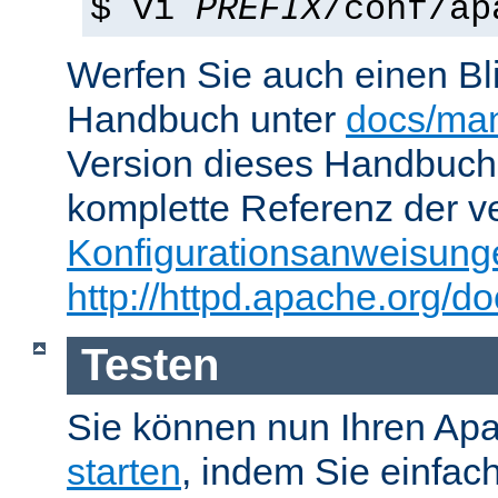
$ vi
PREFIX
/conf/ap
Werfen Sie auch einen Bl
Handbuch unter
docs/man
Version dieses Handbuch
komplette Referenz der v
Konfigurationsanweisung
http://httpd.apache.org/do
Testen
Sie können nun Ihren Ap
starten
, indem Sie einfac