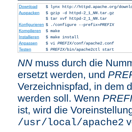
Download
$ lynx http://httpd.apache.org/downl
Auspacken
$ gzip -d httpd-2_1_
NN
.tar.gz
$ tar xvf httpd-2_1_
NN
.tar
Konfigurieren
$ ./configure --prefix=
PREFIX
Kompilieren
$ make
Installieren
$ make install
Anpassen
$ vi
PREFIX
/conf/apache2.conf
Testen
$
PREFIX
/bin/apache2ctl start
NN
muss durch die Numme
ersetzt werden, und
PRE
Verzeichnispfad, in dem de
werden soll. Wenn
PREF
ist, wird die Voreinstellun
v
/usr/local/apache2