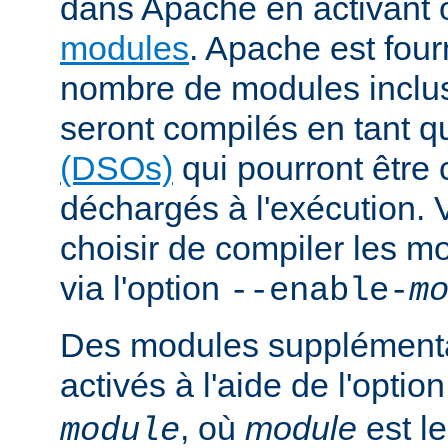
dans Apache en activant 
modules
. Apache est fou
nombre de modules inclus 
seront compilés en tant q
(DSOs)
qui pourront être
déchargés à l'exécution.
choisir de compiler les m
via l'option
--enable-
m
Des modules supplémenta
activés à l'aide de l'optio
, où
module
est l
module