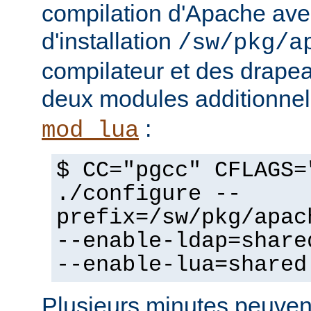
compilation d'Apache avec
d'installation
/sw/pkg/a
compilateur et des drapeau
deux modules additionne
:
mod_lua
$ CC="pgcc" CFLAGS=
./configure --
prefix=/sw/pkg/apac
--enable-ldap=share
--enable-lua=shared
Plusieurs minutes peuven