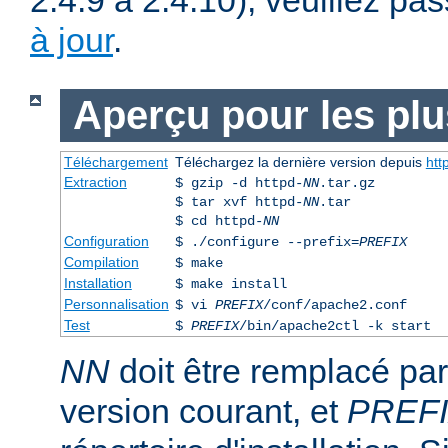
2.4.9 à 2.4.10), veuillez pa
à jour
.
Aperçu pour les pl
Téléchargement
Téléchargez la dernière version depuis
htt
Extraction
$ gzip -d httpd-
NN
.tar.gz
$ tar xvf httpd-
NN
.tar
$ cd httpd-
NN
Configuration
$ ./configure --prefix=
PREFIX
Compilation
$ make
Installation
$ make install
Personnalisation
$ vi
PREFIX
/conf/apache2.conf
Test
$
PREFIX
/bin/apache2ctl -k start
NN
doit être remplacé pa
version courant, et
PREF