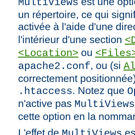
est une opti
MultiViews
un répertoire, ce qui signi
activée à l'aide d'une dir
l'intérieur d'une section
<
ou
<Location>
<Files
, ou (si
apache2.conf
A
correctement positionnée)
. Notez que
.htaccess
O
n'active pas
MultiViews
cette option en la nomman
L'effet de
est
MultiViews