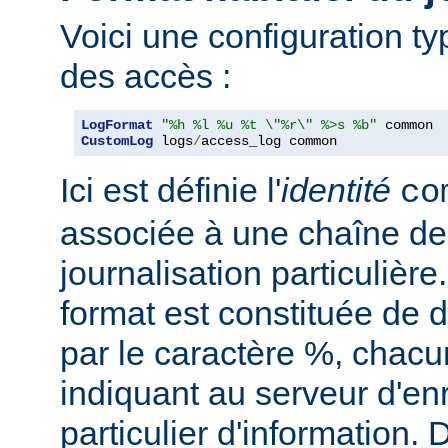
Voici une configuration ty
des accès :
LogFormat
"%h %l %u %t \"%r\" %>s %b"
CustomLog
 logs
/
access_log common
Ici est définie l'
identité
co
associée à une chaîne de
journalisation particulièr
format est constituée de d
par le caractère %, chacu
indiquant au serveur d'en
particulier d'information.