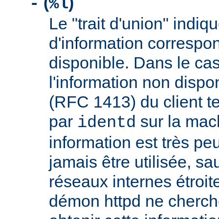
(
)
-
%l
Le "trait d'union" indiq
d'information correspo
disponible. Dans le cas
l'information non dispon
(RFC 1413) du client t
par
sur la mach
identd
information est très peu
jamais être utilisée, sa
réseaux internes étroit
démon httpd ne cherche