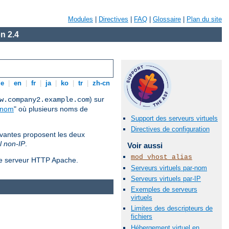
Modules
|
Directives
|
FAQ
|
Glossaire
|
Plan du site
n 2.4
de
|
en
|
fr
|
ja
|
ko
|
tr
|
zh-cn
) sur
w.company2.example.com
-nom
" où plusieurs noms de
Support des serveurs virtuels
Directives de configuration
ivantes proposent les deux
l non-IP
.
Voir aussi
mod_vhost_alias
 le serveur HTTP Apache.
Serveurs virtuels par-nom
Serveurs virtuels par-IP
Exemples de serveurs
virtuels
Limites des descripteurs de
fichiers
Hébergement virtuel en