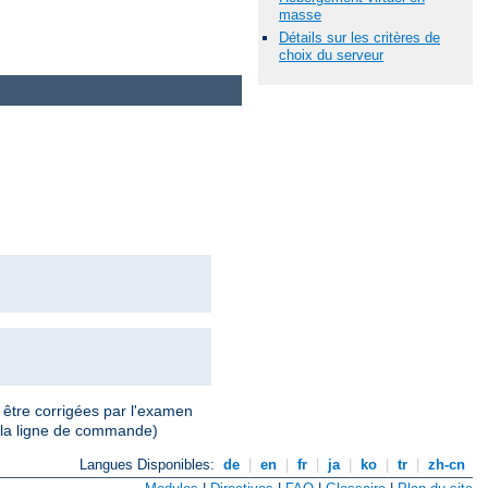
masse
Détails sur les critères de
choix du serveur
 être corrigées par l'examen
 la ligne de commande)
Langues Disponibles:
de
|
en
|
fr
|
ja
|
ko
|
tr
|
zh-cn