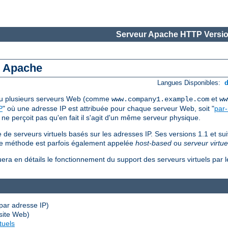
Serveur Apache HTTP Versio
s Apache
Langues Disponibles:
 ou plusieurs serveurs Web (comme
et
www.company1.example.com
ww
P
" où une adresse IP est attribuée pour chaque serveur Web, soit "
par
 ne perçoit pas qu'en fait il s'agit d'un même serveur physique.
de serveurs virtuels basés sur les adresses IP. Ses versions 1.1 et su
ème méthode est parfois également appelée
host-based
ou
serveur virtue
uera en détails le fonctionnement du support des serveurs virtuels par
par adresse IP)
site Web)
tuels