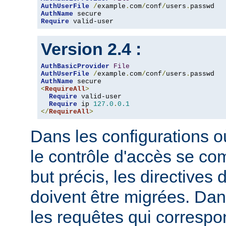
AuthUserFile
/
example
.
com
/
conf
/
users
.
AuthName
Require
 valid-user
Version 2.4 :
AuthBasicProvider
File
AuthUserFile
/
example
.
com
/
conf
/
users
.
AuthName
<
RequireAll
>
Require
 valid-user

Require
 ip 
127.0
.
0.1
</
RequireAll
>
Dans les configurations où
le contrôle d'accès se co
but précis, les directives
doivent être migrées. Dan
les requêtes qui corresp