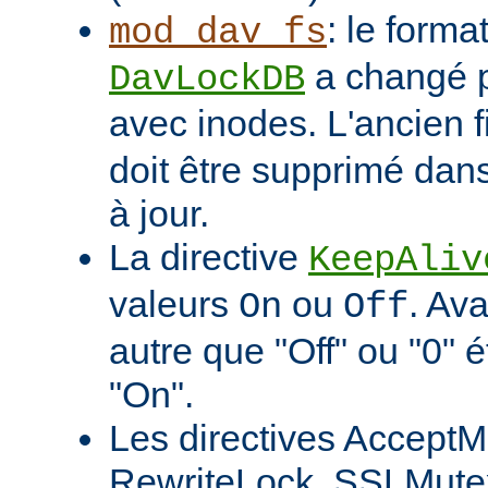
: le format
mod_dav_fs
a changé p
DavLockDB
avec inodes. L'ancien f
doit être supprimé dans
à jour.
La directive
KeepAliv
valeurs
ou
. Ava
On
Off
autre que "Off" ou "0" 
"On".
Les directives AcceptM
RewriteLock, SSLMute