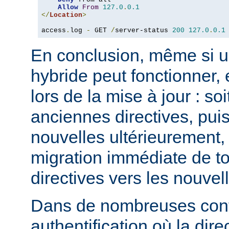
Allow
From
127.0
.
0.1
</
Location
>
access
.
log 
-
 GET 
/
server-status 
200
127.0
.
0.1
En conclusion, même si u
hybride peut fonctionner, 
lors de la mise à jour : so
anciennes directives, puis
nouvelles ultérieurement, 
migration immédiate de t
directives vers les nouvel
Dans de nombreuses conf
authentification où la dire