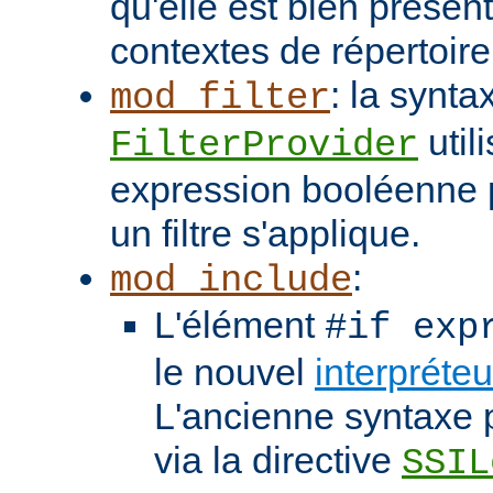
qu'elle est bien présen
contextes de répertoir
: la synta
mod_filter
util
FilterProvider
expression booléenne p
un filtre s'applique.
:
mod_include
L'élément
#if exp
le nouvel
interpréte
L'ancienne syntaxe p
via la directive
SSIL