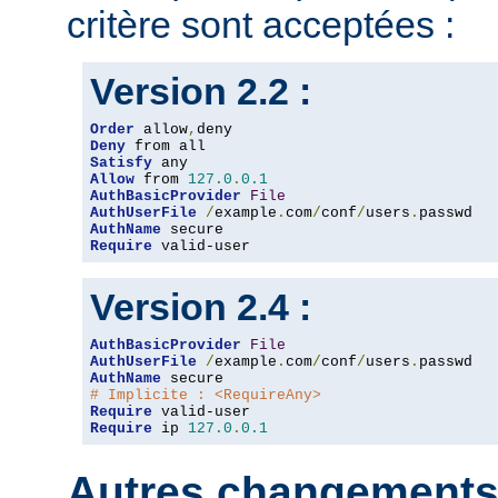
critère sont acceptées :
Version 2.2 :
Order
 allow
,
Deny
Satisfy
Allow
 from 
127.0
.
0.1
AuthBasicProvider
File
AuthUserFile
/
example
.
com
/
conf
/
users
.
AuthName
Require
 valid-user
Version 2.4 :
AuthBasicProvider
File
AuthUserFile
/
example
.
com
/
conf
/
users
.
AuthName
# Implicite : <RequireAny>
Require
Require
 ip 
127.0
.
0.1
Autres changements