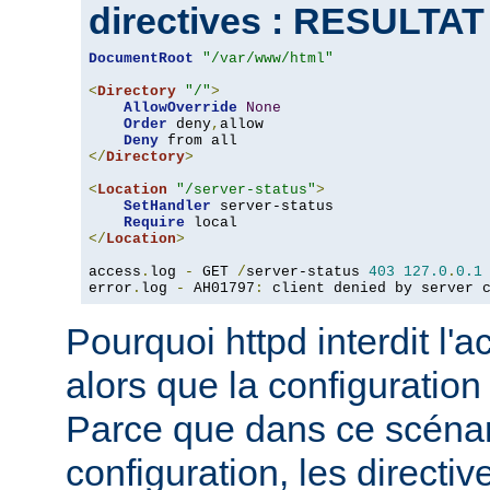
directives : RESULTA
DocumentRoot
"/var/www/html"
<
Directory
"/"
>
AllowOverride
None
Order
 deny
,
allow

Deny
</
Directory
>
<
Location
"/server-status"
>
SetHandler
 server-status

Require
</
Location
>
access
.
log 
-
 GET 
/
server-status 
403
127.0
.
0.1
error
.
log 
-
 AH01797
:
 client denied by server 
Pourquoi httpd interdit l'
alors que la configuration
Parce que dans ce scéna
configuration, les directiv