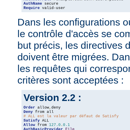
AuthName
Require
 valid-user
Dans les configurations où
le contrôle d'accès se co
but précis, les directives
doivent être migrées. Dan
les requêtes qui corresp
critères sont acceptées :
Version 2.2 :
Order
 allow
,
Deny
# ALL est la valeur par défaut de Satisfy
Satisfy
Allow
 from 
127.0
.
0.1
AuthBasicProvider
File