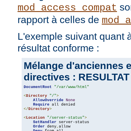
son
mod_access_compat
rapport à celles de
mod_a
L'exemple suivant quant à
résultat conforme :
Mélange d'anciennes e
directives : RESULT
DocumentRoot
"/var/www/html"
<
Directory
"/"
>
AllowOverride
None
Require
</
Directory
>
<
Location
"/server-status"
>
SetHandler
 server-status

Order
 deny
,
allow

Deny
 from all
