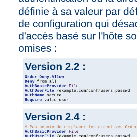
définie à sa valeur par dé
de configuration qui désac
d'accès basé sur l'hôte s
omises :
Version 2.2 :
Order
Deny
,
Allow
Deny
AuthBasicProvider
File
AuthUserFile
/
example
.
com
/
conf
/
users
.
AuthName
Require
 valid-user
Version 2.4 :
# Pas besoin de remplacer les directives Orde
AuthBasicProvider
File
AuthUserFile
/
example
.
com
/
conf
/
users
.