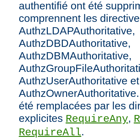
authentifié ont été suppri
comprennent les directiv
AuthzLDAPAuthoritative,
AuthzDBDAuthoritative,
AuthzDBMAuthoritative,
AuthzGroupFileAuthoritat
AuthzUserAuthoritative et
AuthzOwnerAuthoritative. 
été remplacées par les di
explicites
,
RequireAny
R
.
RequireAll