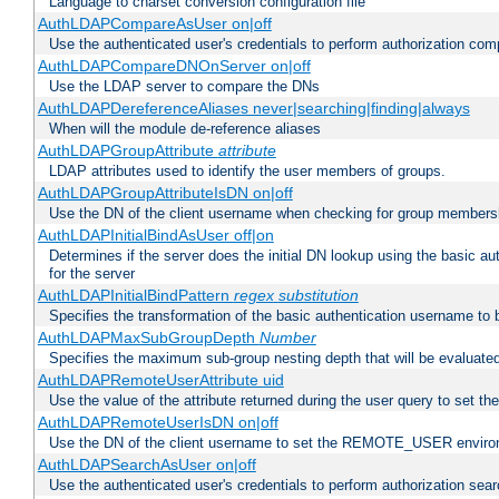
Language to charset conversion configuration file
AuthLDAPCompareAsUser on|off
Use the authenticated user's credentials to perform authorization co
AuthLDAPCompareDNOnServer on|off
Use the LDAP server to compare the DNs
AuthLDAPDereferenceAliases never|searching|finding|always
When will the module de-reference aliases
AuthLDAPGroupAttribute
attribute
LDAP attributes used to identify the user members of groups.
AuthLDAPGroupAttributeIsDN on|off
Use the DN of the client username when checking for group members
AuthLDAPInitialBindAsUser off|on
Determines if the server does the initial DN lookup using the basic a
for the server
AuthLDAPInitialBindPattern
regex
substitution
Specifies the transformation of the basic authentication username to
AuthLDAPMaxSubGroupDepth
Number
Specifies the maximum sub-group nesting depth that will be evaluated
AuthLDAPRemoteUserAttribute uid
Use the value of the attribute returned during the user query to se
AuthLDAPRemoteUserIsDN on|off
Use the DN of the client username to set the REMOTE_USER environ
AuthLDAPSearchAsUser on|off
Use the authenticated user's credentials to perform authorization sea