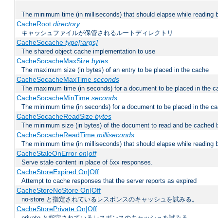
The minimum time (in milliseconds) that should elapse while reading 
CacheRoot
directory
キャッシュファイルが保管されるルートディレクトリ
CacheSocache
type[:args]
The shared object cache implementation to use
CacheSocacheMaxSize
bytes
The maximum size (in bytes) of an entry to be placed in the cache
CacheSocacheMaxTime
seconds
The maximum time (in seconds) for a document to be placed in the c
CacheSocacheMinTime
seconds
The minimum time (in seconds) for a document to be placed in the c
CacheSocacheReadSize
bytes
The minimum size (in bytes) of the document to read and be cached 
CacheSocacheReadTime
milliseconds
The minimum time (in milliseconds) that should elapse while reading 
CacheStaleOnError
on|off
Serve stale content in place of 5xx responses.
CacheStoreExpired On|Off
Attempt to cache responses that the server reports as expired
CacheStoreNoStore On|Off
no-store と指定されているレスポンスのキャッシュを試みる。
CacheStorePrivate On|Off
private と指定されているレスポンスのキャッシュを試みる。