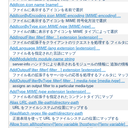
AddIcon
icon
name
[
name
] ...
ファイルに表示するアイコンを名前で選択
AddIconByEncoding
icon
MIME-encoding
[
MIME-encoding
] ...
ファイルに表示するアイコンを MIME 符号化方法で選択
AddIconByType
icon
MIME-type
[
MIME-type
] ...
ファイルの隣に表示するアイコンを MIME タイプによって選択
AddInputFilter
filter
[;
filter
...]
extension
[
extension
] ...
ファイルの拡張子をクライアントのリクエストを処理する フィルタ
AddLanguage
MIME-lang
extension
[
extension
] ...
ファイル名を指定された言語にマップ
AddModuleInfo
module-name
string
server-info ハンドラにより表示されるモジュールの情報に 追加の
AddOutputFilter
filter
[;
filter
...]
extension
[
extension
] ...
ファイル名の拡張子をサーバからの応答を処理するフィルタに マッ
AddOutputFilterByType
filter
[;
filter
...]
media-type
[
media-type
] ...
assigns an output filter to a particular media-type
AddType
MIME-type
extension
[
extension
] ...
ファイル名の拡張子を指定されたコンテントタイプにマップ
Alias
URL-path
file-path
|
directory-path
URL をファイルシステムの位置にマップする
AliasMatch
regex
file-path
|
directory-path
正規表現を使って URL をファイルシステムの位置にマップする
Allow from all|
host
|env=[!]
env-variable
[
host
|env=[!]
env-variable
] .