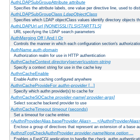
AuthLDAPSubGroupAttribute
attribute
Specifies the attribute labels, one value per directive line, used to d
AuthLDAPSubGroupClass
LdapObjectClass
Specifies which LDAP objectClass values identify directory objects t
AuthLDAPUrl
url [NONE|SSL|TLS|STARTTLS]
URL specifying the LDAP search parameters
AuthMerging Off | And | Or
Controls the manner in which each configuration section's authorizatio
AuthName
auth-domain
Authorization realm for use in HTTP authentication
AuthnCacheContext
directory|server|custom-string
Specify a context string for use in the cache key
AuthnCacheEnable
Enable Authn caching configured anywhere
AuthnCacheProvideFor
authn-provider
[...]
Specify which authn provider(s) to cache for
AuthnCacheSOCache
provider-name[:provider-args]
Select socache backend provider to use
AuthnCacheTimeout
timeout
(seconds)
Set a timeout for cache entries
<AuthnProviderAlias
baseProvider Alias
> ... </AuthnProviderAlias
Enclose a group of directives that represent an extension of a base au
AuthnzFcgiCheckAuthnProvider
provider-name
|
option
...
None
Enables a FastCGI application to handle the check_authn authenticat