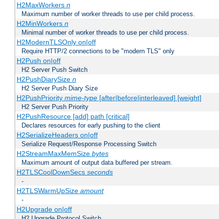
H2MaxWorkers
n
Maximum number of worker threads to use per child process.
H2MinWorkers
n
Minimal number of worker threads to use per child process.
H2ModernTLSOnly on|off
Require HTTP/2 connections to be "modern TLS" only
H2Push on|off
H2 Server Push Switch
H2PushDiarySize
n
H2 Server Push Diary Size
H2PushPriority
mime-type
[after|before|interleaved] [weight]
H2 Server Push Priority
H2PushResource [add] path [critical]
Declares resources for early pushing to the client
H2SerializeHeaders on|off
Serialize Request/Response Processing Switch
H2StreamMaxMemSize
bytes
Maximum amount of output data buffered per stream.
H2TLSCoolDownSecs
seconds
-
H2TLSWarmUpSize
amount
-
H2Upgrade on|off
H2 Upgrade Protocol Switch