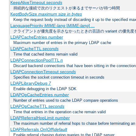
KeepAliveTimeout
seconds
持続的な接続で次のリクエストが来るまでサーバが待つ時間
KeptBodySize
maximum size in bytes
Keep the request body instead of discarding it up to the specified ma
LanguagePriority
MIME-lang
[
MIME-lang
] ...
クライアントが優先度を示さなかったときの言語の variant の優先度
LDAPCacheEntries
number
Maximum number of entries in the primary LDAP cache
LDAPCacheTTL
seconds
Time that cached items remain valid
LDAPConnectionPoolTTL
n
Discard backend connections that have been sitting in the connection
LDAPConnectionTimeout
seconds
Specifies the socket connection timeout in seconds
LDAPLibraryDebug
7
Enable debugging in the LDAP SDK
LDAPOpCacheEntries
number
Number of entries used to cache LDAP compare operations
LDAPOpCacheTTL
seconds
Time that entries in the operation cache remain valid
LDAPReferralHopLimit
number
The maximum number of referral hops to chase before terminating a
LDAPReferrals
On|Off|default
Enable referral chasing during queries to the LDAP server.