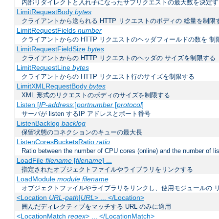
内部リダイレクトと入れ子になったサブリクエストの最大数を決定す
LimitRequestBody
bytes
クライアントから送られる HTTP リクエストのボディの 総量を制限
LimitRequestFields
number
クライアントからの HTTP リクエストのヘッダフィールドの数を 制
LimitRequestFieldSize
bytes
クライアントからの HTTP リクエストのヘッダの サイズを制限する
LimitRequestLine
bytes
クライアントからの HTTP リクエスト行のサイズを制限する
LimitXMLRequestBody
bytes
XML 形式のリクエストのボディのサイズを制限する
Listen [
IP-address
:]
portnumber
[
protocol
]
サーバが listen するIP アドレスとポート番号
ListenBacklog
backlog
保留状態のコネクションのキューの最大長
ListenCoresBucketsRatio
ratio
Ratio between the number of CPU cores (online) and the number of lis
LoadFile
filename
[
filename
] ...
指定されたオブジェクトファイルやライブラリをリンクする
LoadModule
module filename
オブジェクトファイルやライブラリをリンクし、使用モジュールの 
<Location
URL-path
|
URL
> ... </Location>
囲んだディレクティブをマッチする URL のみに適用
<LocationMatch
regex
> ... </LocationMatch>