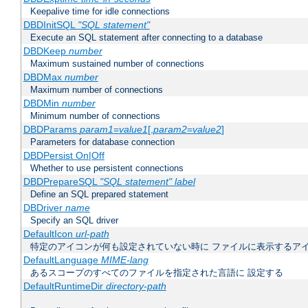
Keepalive time for idle connections
DBDInitSQL
"SQL statement"
Execute an SQL statement after connecting to a database
DBDKeep
number
Maximum sustained number of connections
DBDMax
number
Maximum number of connections
DBDMin
number
Minimum number of connections
DBDParams
param1
=
value1
[,
param2
=
value2
]
Parameters for database connection
DBDPersist On|Off
Whether to use persistent connections
DBDPrepareSQL
"SQL statement"
label
Define an SQL prepared statement
DBDriver
name
Specify an SQL driver
DefaultIcon
url-path
特定のアイコンが何も設定されていない時に ファイルに表示するア
DefaultLanguage
MIME-lang
あるスコープのすべてのファイルを指定された言語に 設定する
DefaultRuntimeDir
directory-path