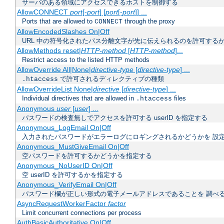
サーバのある領域にアクセスできるホストを制御する
AllowCONNECT
port
[-
port
] [
port
[-
port
]] ...
Ports that are allowed to
through the proxy
CONNECT
AllowEncodedSlashes On|Off
URL 中の符号化されたパス分離文字が先に伝えられるのを許可するか
AllowMethods reset|
HTTP-method
[
HTTP-method
]...
Restrict access to the listed HTTP methods
AllowOverride All|None|
directive-type
[
directive-type
] ...
で許可されるディレクティブの種類
.htaccess
AllowOverrideList None|
directive
[
directive-type
] ...
Individual directives that are allowed in
files
.htaccess
Anonymous
user
[
user
] ...
パスワードの検査無しでアクセスを許可する userID を指定する
Anonymous_LogEmail On|Off
入力されたパスワードがエラーログにロギングされるかどうかを 設
Anonymous_MustGiveEmail On|Off
空パスワードを許可するかどうかを指定する
Anonymous_NoUserID On|Off
空 userID を許可するかを指定する
Anonymous_VerifyEmail On|Off
パスワード欄が正しい形式の電子メールアドレスであることを 調べ
AsyncRequestWorkerFactor
factor
Limit concurrent connections per process
AuthBasicAuthoritative On|Off