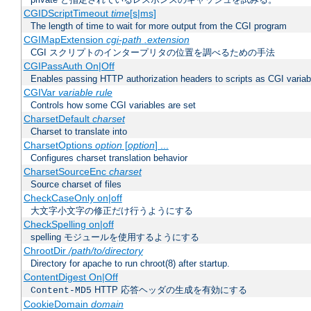
CGIDScriptTimeout
time
[s|ms]
The length of time to wait for more output from the CGI program
CGIMapExtension
cgi-path
.extension
CGI スクリプトのインタープリタの位置を調べるための手法
CGIPassAuth On|Off
Enables passing HTTP authorization headers to scripts as CGI variab
CGIVar
variable
rule
Controls how some CGI variables are set
CharsetDefault
charset
Charset to translate into
CharsetOptions
option
[
option
] ...
Configures charset translation behavior
CharsetSourceEnc
charset
Source charset of files
CheckCaseOnly on|off
大文字小文字の修正だけ行うようにする
CheckSpelling on|off
spelling モジュールを使用するようにする
ChrootDir
/path/to/directory
Directory for apache to run chroot(8) after startup.
ContentDigest On|Off
HTTP 応答ヘッダの生成を有効にする
Content-MD5
CookieDomain
domain