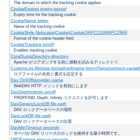
The domain to which the tracking cookie applies
CookieExpires
expiry-period
Expiry time for the tracking cookie
CookieName
token
Name of the tracking cookie
CookieStyle
Netscape|Cookie|Cookie2|RFC2109|RFC2965
Format of the cookie header field
CookieTracking on|off
Enables tracking cookie
CoreDumpDirectory
directory
Apache がコアダンプする前に移動を試みるディレクトリ
CustomLog
file
|
pipe
format
|
nickname
[env=[!]
environment-variab
ログファイルの名前と書式を設定する
Dav On|Off|
provider-name
WebDAV HTTP メソッドを有効にします
DavDepthInfinity on|off
PROPFIND, Depth: Infinity リクエストを許可します
DavGenericLockDB
file-path
DAV ロックデータベースの場所
DavLockDB
file-path
DAV ロックデータベースの位置
DavMinTimeout
seconds
サーバが DAV リソースのロックを維持する最小時間です。
DBDExptime
time-in-seconds