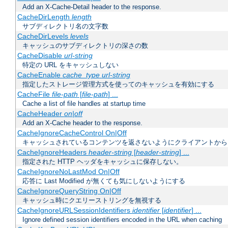
Add an X-Cache-Detail header to the response.
CacheDirLength
length
サブディレクトリ名の文字数
CacheDirLevels
levels
キャッシュのサブディレクトリの深さの数
CacheDisable
url-string
特定の URL をキャッシュしない
CacheEnable
cache_type
url-string
指定したストレージ管理方式を使ってのキャッシュを有効にする
CacheFile
file-path
[
file-path
] ...
Cache a list of file handles at startup time
CacheHeader
on|off
Add an X-Cache header to the response.
CacheIgnoreCacheControl On|Off
キャッシュされているコンテンツを返さないようにクライアントから
CacheIgnoreHeaders
header-string
[
header-string
] ...
指定された HTTP ヘッダをキャッシュに保存しない。
CacheIgnoreNoLastMod On|Off
応答に Last Modified が無くても気にしないようにする
CacheIgnoreQueryString On|Off
キャッシュ時にクエリーストリングを無視する
CacheIgnoreURLSessionIdentifiers
identifier
[
identifier
] ...
Ignore defined session identifiers encoded in the URL when caching