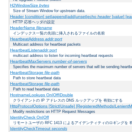
H2WindowSize
bytes
Size of Stream Window for upstream data.
Header [
condition
] set|append|add|unset|echo
header
[
value
] [ea
HTTP 応答ヘッダの設定
HeaderName
filename
インデックス一覧の先頭に挿入されるファイルの名前
HeartbeatAddress
addr:port
Multicast address for heartbeat packets
HeartbeatListen
addr:port
multicast address to listen for incoming heartbeat requests
HeartbeatMaxServers
number-of-servers
Specifies the maximum number of servers that will be sending heartbe
HeartbeatStorage
file-path
Path to store heartbeat data
HeartbeatStorage
file-path
Path to read heartbeat data
HostnameLookups On|Off|Double
クライアントの IP アドレスの DNS ルックアップを 有効にする
HttpProtocolOptions [Strict|Unsafe] [RegisteredMethods|LenientM
Modify restrictions on HTTP Request Messages
IdentityCheck On|Off
リモートユーザの RFC 1413 によるアイデンティティのロギングを 
IdentityCheckTimeout
seconds