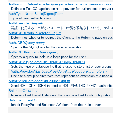
AuthnzFcgiDefineProvider
type
provider-name
backend-address
Defines a FastCGI application as a provider for authentication and/or 
AuthType None|Basic|Digest|Form
Type of user authentication
AuthUserFile
file-path
認証に使用するユーザとパスワードの一覧が格納されている、 テキ
AuthzDBDLoginToReferer On|Off
Determines whether to redirect the Client to the Referring page on succ
AuthzDBDQuery
query
Specify the SQL Query for the required operation
AuthzDBDRedirectQuery
query
Specify a query to look up a login page for the user
AuthzDBMType default|SDBM|GDBM|NDBM|DB
Sets the type of database file that is used to store list of user groups
<AuthzProviderAlias
baseProvider Alias Require-Parameters
> ...
Enclose a group of directives that represent an extension of a base au
AuthzSendForbiddenOnFailure On|Off
Send '403 FORBIDDEN' instead of '401 UNAUTHORIZED' if authenticat
BalancerGrowth
#
Number of additional Balancers that can be added Post-configuration
BalancerInherit On|Off
Inherit ProxyPassed Balancers/Workers from the main server