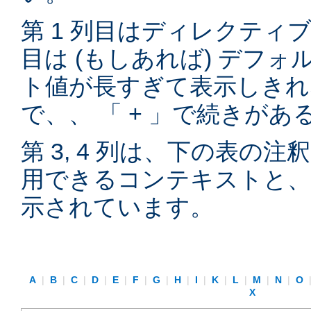
第 1 列目はディレクティブ
目は (もしあれば) デフ
ト値が長すぎて表示しきれ
で、、 「 + 」で続きが
第 3, 4 列は、下の表の
用できるコンテキストと、
示されています。
A
|
B
|
C
|
D
|
E
|
F
|
G
|
H
|
I
|
K
|
L
|
M
|
N
|
O
X