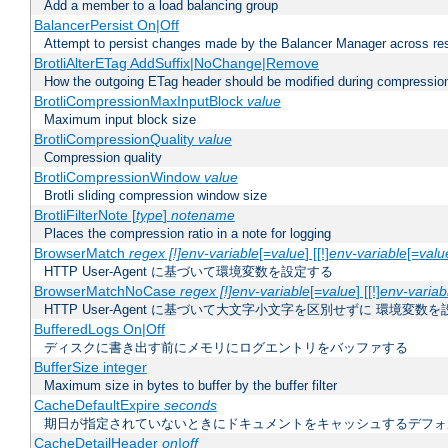
Add a member to a load balancing group
BalancerPersist On|Off
Attempt to persist changes made by the Balancer Manager across res
BrotliAlterETag AddSuffix|NoChange|Remove
How the outgoing ETag header should be modified during compressio
BrotliCompressionMaxInputBlock
value
Maximum input block size
BrotliCompressionQuality
value
Compression quality
BrotliCompressionWindow
value
Brotli sliding compression window size
BrotliFilterNote [
type
]
notename
Places the compression ratio in a note for logging
BrowserMatch
regex [!]env-variable
[=
value
] [[!]
env-variable
[=
valu
HTTP User-Agent に基づいて環境変数を設定する
BrowserMatchNoCase
regex [!]env-variable
[=
value
] [[!]
env-variab
HTTP User-Agent に基づいて大文字小文字を区別せずに 環境変数
BufferedLogs On|Off
ディスクに書き出す前にメモリにログエントリをバッファする
BufferSize integer
Maximum size in bytes to buffer by the buffer filter
CacheDefaultExpire
seconds
期日が指定されていないときにドキュメントをキャッシュするデフォ
CacheDetailHeader
on|off