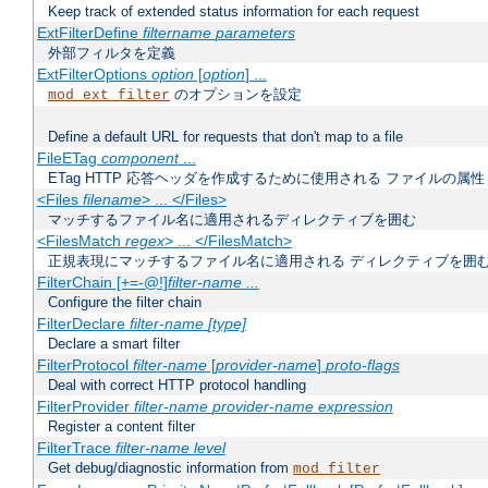
Keep track of extended status information for each request
ExtFilterDefine
filtername
parameters
外部フィルタを定義
ExtFilterOptions
option
[
option
] ...
のオプションを設定
mod_ext_filter
Define a default URL for requests that don't map to a file
FileETag
component
...
ETag HTTP 応答ヘッダを作成するために使用される ファイルの属性
<Files
filename
> ... </Files>
マッチするファイル名に適用されるディレクティブを囲む
<FilesMatch
regex
> ... </FilesMatch>
正規表現にマッチするファイル名に適用される ディレクティブを囲
FilterChain [+=-@!]
filter-name
...
Configure the filter chain
FilterDeclare
filter-name
[type]
Declare a smart filter
FilterProtocol
filter-name
[
provider-name
]
proto-flags
Deal with correct HTTP protocol handling
FilterProvider
filter-name
provider-name
expression
Register a content filter
FilterTrace
filter-name
level
Get debug/diagnostic information from
mod_filter