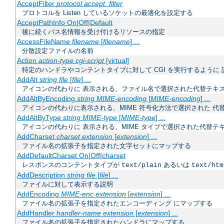
AcceptFilter
protocol
accept_filter
プロトコルを Listen しているソケットの最適化を設定する
AcceptPathInfo On|Off|Default
後に続くパス名情報を受け付けるリソースの指定
AccessFileName
filename
[
filename
] ...
分散設定ファイルの名前
Action
action-type
cgi-script
[virtual]
特定のハンドラやコンテントタイプに対して CGI を実行するように 
AddAlt
string
file
[
file
] ...
アイコンの代わりに 表示される、ファイル名で選択された代替テキ
AddAltByEncoding
string
MIME-encoding
[
MIME-encoding
] ...
アイコンの代わりに表示される、MIME 符号化方法で選択された 代
AddAltByType
string
MIME-type
[
MIME-type
] ...
アイコンの代わりに 表示される、MIME タイプで選択された代替テ
AddCharset
charset
extension
[
extension
] ...
ファイル名の拡張子を指定された文字セットにマップする
AddDefaultCharset On|Off|
charset
レスポンスのコンテントタイプが
あるいは
text/plain
text/htm
AddDescription
string
file
[
file
] ...
ファイルに対して表示する説明
AddEncoding
MIME-enc
extension
[
extension
] ...
ファイル名の拡張子を指定されたエンコーディング にマップする
AddHandler
handler-name
extension
[
extension
] ...
ファイル名の拡張子を指定されたハンドラにマップする