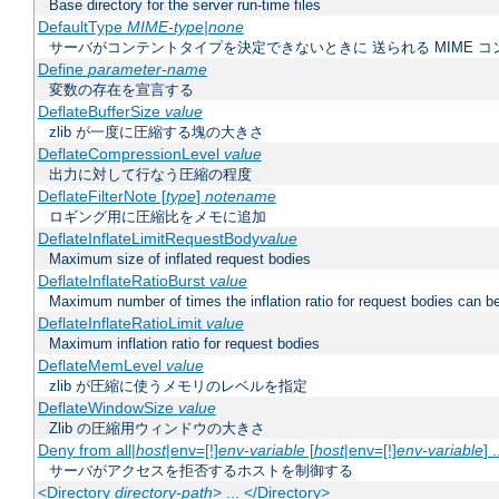
Base directory for the server run-time files
DefaultType
MIME-type|none
サーバがコンテントタイプを決定できないときに 送られる MIME 
Define
parameter-name
変数の存在を宣言する
DeflateBufferSize
value
zlib が一度に圧縮する塊の大きさ
DeflateCompressionLevel
value
出力に対して行なう圧縮の程度
DeflateFilterNote [
type
]
notename
ロギング用に圧縮比をメモに追加
DeflateInflateLimitRequestBody
value
Maximum size of inflated request bodies
DeflateInflateRatioBurst
value
Maximum number of times the inflation ratio for request bodies can b
DeflateInflateRatioLimit
value
Maximum inflation ratio for request bodies
DeflateMemLevel
value
zlib が圧縮に使うメモリのレベルを指定
DeflateWindowSize
value
Zlib の圧縮用ウィンドウの大きさ
Deny from all|
host
|env=[!]
env-variable
[
host
|env=[!]
env-variable
] .
サーバがアクセスを拒否するホストを制御する
<Directory
directory-path
> ... </Directory>