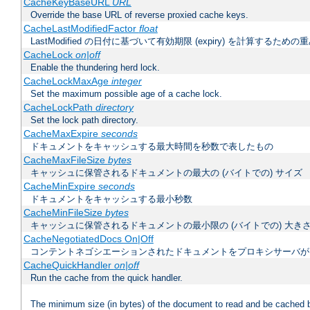
CacheKeyBaseURL
URL
Override the base URL of reverse proxied cache keys.
CacheLastModifiedFactor
float
LastModified の日付に基づいて有効期限 (expiry) を計算するため
CacheLock
on|off
Enable the thundering herd lock.
CacheLockMaxAge
integer
Set the maximum possible age of a cache lock.
CacheLockPath
directory
Set the lock path directory.
CacheMaxExpire
seconds
ドキュメントをキャッシュする最大時間を秒数で表したもの
CacheMaxFileSize
bytes
キャッシュに保管されるドキュメントの最大の (バイトでの) サイズ
CacheMinExpire
seconds
ドキュメントをキャッシュする最小秒数
CacheMinFileSize
bytes
キャッシュに保管されるドキュメントの最小限の (バイトでの) 大き
CacheNegotiatedDocs On|Off
コンテントネゴシエーションされたドキュメントをプロキシサーバが
CacheQuickHandler
on|off
Run the cache from the quick handler.
The minimum size (in bytes) of the document to read and be cached 