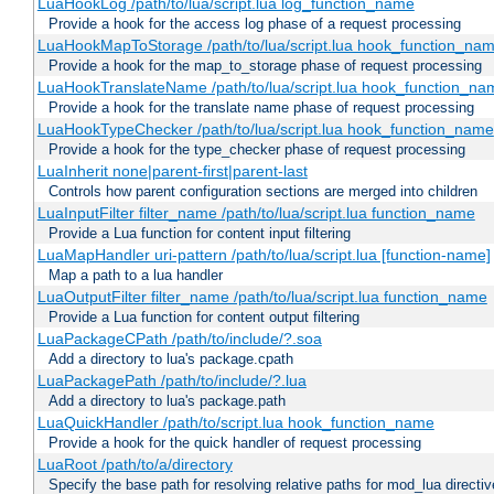
LuaHookLog /path/to/lua/script.lua log_function_name
Provide a hook for the access log phase of a request processing
LuaHookMapToStorage /path/to/lua/script.lua hook_function_na
Provide a hook for the map_to_storage phase of request processing
LuaHookTranslateName /path/to/lua/script.lua hook_function_name
Provide a hook for the translate name phase of request processing
LuaHookTypeChecker /path/to/lua/script.lua hook_function_name
Provide a hook for the type_checker phase of request processing
LuaInherit none|parent-first|parent-last
Controls how parent configuration sections are merged into children
LuaInputFilter filter_name /path/to/lua/script.lua function_name
Provide a Lua function for content input filtering
LuaMapHandler uri-pattern /path/to/lua/script.lua [function-name]
Map a path to a lua handler
LuaOutputFilter filter_name /path/to/lua/script.lua function_name
Provide a Lua function for content output filtering
LuaPackageCPath /path/to/include/?.soa
Add a directory to lua's package.cpath
LuaPackagePath /path/to/include/?.lua
Add a directory to lua's package.path
LuaQuickHandler /path/to/script.lua hook_function_name
Provide a hook for the quick handler of request processing
LuaRoot /path/to/a/directory
Specify the base path for resolving relative paths for mod_lua directi