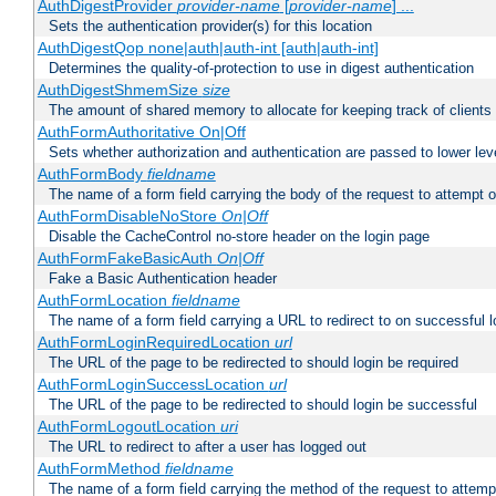
AuthDigestProvider
provider-name
[
provider-name
] ...
Sets the authentication provider(s) for this location
AuthDigestQop none|auth|auth-int [auth|auth-int]
Determines the quality-of-protection to use in digest authentication
AuthDigestShmemSize
size
The amount of shared memory to allocate for keeping track of clients
AuthFormAuthoritative On|Off
Sets whether authorization and authentication are passed to lower le
AuthFormBody
fieldname
The name of a form field carrying the body of the request to attempt 
AuthFormDisableNoStore
On|Off
Disable the CacheControl no-store header on the login page
AuthFormFakeBasicAuth
On|Off
Fake a Basic Authentication header
AuthFormLocation
fieldname
The name of a form field carrying a URL to redirect to on successful l
AuthFormLoginRequiredLocation
url
The URL of the page to be redirected to should login be required
AuthFormLoginSuccessLocation
url
The URL of the page to be redirected to should login be successful
AuthFormLogoutLocation
uri
The URL to redirect to after a user has logged out
AuthFormMethod
fieldname
The name of a form field carrying the method of the request to attemp