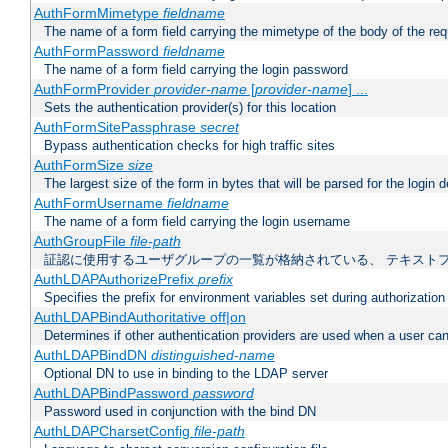
AuthFormMimetype
fieldname
The name of a form field carrying the mimetype of the body of the req
AuthFormPassword
fieldname
The name of a form field carrying the login password
AuthFormProvider
provider-name
[
provider-name
] ...
Sets the authentication provider(s) for this location
AuthFormSitePassphrase
secret
Bypass authentication checks for high traffic sites
AuthFormSize
size
The largest size of the form in bytes that will be parsed for the login d
AuthFormUsername
fieldname
The name of a form field carrying the login username
AuthGroupFile
file-path
証認に使用するユーザグループの一覧が格納されている、 テキスト
AuthLDAPAuthorizePrefix
prefix
Specifies the prefix for environment variables set during authorization
AuthLDAPBindAuthoritative off|on
Determines if other authentication providers are used when a user can
AuthLDAPBindDN
distinguished-name
Optional DN to use in binding to the LDAP server
AuthLDAPBindPassword
password
Password used in conjunction with the bind DN
AuthLDAPCharsetConfig
file-path