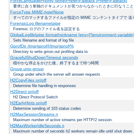
ForceLanguagePriority None|Prefer|Fallback [Prefer|Fallback]
要求に合う単独のドキュメントが見つからなかったときに行なうこと
ForceType
MIME-type
|None
すべてのマッチするファイルが指定の MIME コンテントタイプで 
ForensicLog
filename
|
pipe
Forensic ログのファイル名を設定する
GlobalLog
file
|
pipe
format
|
nickname
[env=[!]
environment-variable
Sets filename and format of log file
GprofDir
/tmp/gprof/
|
/tmp/gprof/
%
Directory to write gmon.out profiling data to.
GracefulShutDownTimeout
seconds
穏やかな停止をかけた後、終了するまで待つ時間
Group
unix-group
Group under which the server will answer requests
H2CopyFiles on|off
Determine file handling in responses
H2Direct on|off
H2 Direct Protocol Switch
H2EarlyHints on|off
Determine sending of 103 status codes
H2MaxSessionStreams
n
Maximum number of active streams per HTTP/2 session.
H2MaxWorkerIdleSeconds
n
Maximum number of seconds h2 workers remain idle until shut down.