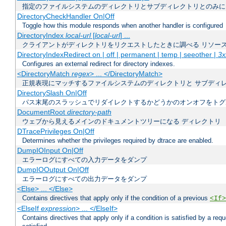
指定のファイルシステムのディレクトリとサブディレクトリとのみに
DirectoryCheckHandler On|Off
Toggle how this module responds when another handler is configured
DirectoryIndex
local-url
[
local-url
] ...
クライアントがディレクトリをリクエストしたときに調べる リソー
DirectoryIndexRedirect on | off | permanent | temp | seeother |
3x
Configures an external redirect for directory indexes.
<DirectoryMatch
regex
> ... </DirectoryMatch>
正規表現にマッチするファイルシステムのディレクトリと サブディ
DirectorySlash On|Off
パス末尾のスラッシュでリダイレクトするかどうかのオンオフをトグ
DocumentRoot
directory-path
ウェブから見えるメインのドキュメントツリーになる ディレクトリ
DTracePrivileges On|Off
Determines whether the privileges required by dtrace are enabled.
DumpIOInput On|Off
エラーログにすべての入力データをダンプ
DumpIOOutput On|Off
エラーログにすべての出力データをダンプ
<Else> ... </Else>
Contains directives that apply only if the condition of a previous
<If>
<ElseIf
expression
> ... </ElseIf>
Contains directives that apply only if a condition is satisfied by a req