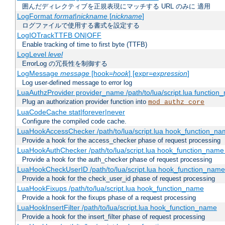
囲んだディレクティブを正規表現にマッチする URL のみに 適用
LogFormat
format
|
nickname
[
nickname
]
ログファイルで使用する書式を設定する
LogIOTrackTTFB ON|OFF
Enable tracking of time to first byte (TTFB)
LogLevel
level
ErrorLog の冗長性を制御する
LogMessage
message
[hook=
hook
] [expr=
expression
]
Log user-defined message to error log
LuaAuthzProvider provider_name /path/to/lua/script.lua function
Plug an authorization provider function into
mod_authz_core
LuaCodeCache stat|forever|never
Configure the compiled code cache.
LuaHookAccessChecker /path/to/lua/script.lua hook_function_name
Provide a hook for the access_checker phase of request processing
LuaHookAuthChecker /path/to/lua/script.lua hook_function_name [
Provide a hook for the auth_checker phase of request processing
LuaHookCheckUserID /path/to/lua/script.lua hook_function_name [
Provide a hook for the check_user_id phase of request processing
LuaHookFixups /path/to/lua/script.lua hook_function_name
Provide a hook for the fixups phase of a request processing
LuaHookInsertFilter /path/to/lua/script.lua hook_function_name
Provide a hook for the insert_filter phase of request processing