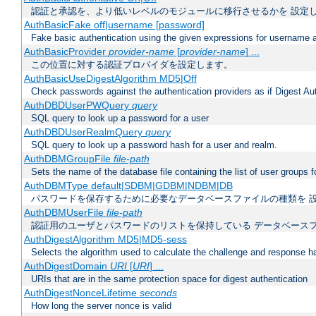
認証と承認を、より低いレベルのモジュールに移行させるかを 設定
AuthBasicFake off|username [password]
Fake basic authentication using the given expressions for username
AuthBasicProvider
provider-name
[
provider-name
] ...
この位置に対する認証プロバイダを設定します。
AuthBasicUseDigestAlgorithm MD5|Off
Check passwords against the authentication providers as if Digest Aut
AuthDBDUserPWQuery
query
SQL query to look up a password for a user
AuthDBDUserRealmQuery
query
SQL query to look up a password hash for a user and realm.
AuthDBMGroupFile
file-path
Sets the name of the database file containing the list of user groups f
AuthDBMType default|SDBM|GDBM|NDBM|DB
パスワードを保存するために必要なデータベースファイルの種類を 
AuthDBMUserFile
file-path
認証用のユーザとパスワードのリストを保持している データベース
AuthDigestAlgorithm MD5|MD5-sess
Selects the algorithm used to calculate the challenge and response ha
AuthDigestDomain
URI
[
URI
] ...
URIs that are in the same protection space for digest authentication
AuthDigestNonceLifetime
seconds
How long the server nonce is valid