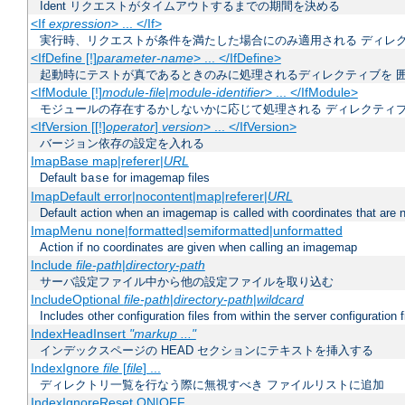
Ident リクエストがタイムアウトするまでの期間を決める
<If
expression
> ... </If>
実行時、リクエストが条件を満たした場合にのみ適用される ディレ
<IfDefine [!]
parameter-name
> ... </IfDefine>
起動時にテストが真であるときのみに処理されるディレクティブを 
<IfModule [!]
module-file
|
module-identifier
> ... </IfModule>
モジュールの存在するかしないかに応じて処理される ディレクティ
<IfVersion [[!]
operator
]
version
> ... </IfVersion>
バージョン依存の設定を入れる
ImapBase map|referer|
URL
Default
for imagemap files
base
ImapDefault error|nocontent|map|referer|
URL
Default action when an imagemap is called with coordinates that are n
ImapMenu none|formatted|semiformatted|unformatted
Action if no coordinates are given when calling an imagemap
Include
file-path
|
directory-path
サーバ設定ファイル中から他の設定ファイルを取り込む
IncludeOptional
file-path
|
directory-path
|
wildcard
Includes other configuration files from within the server configuration f
IndexHeadInsert
"markup ..."
インデックスページの HEAD セクションにテキストを挿入する
IndexIgnore
file
[
file
] ...
ディレクトリ一覧を行なう際に無視すべき ファイルリストに追加
IndexIgnoreReset ON|OFF