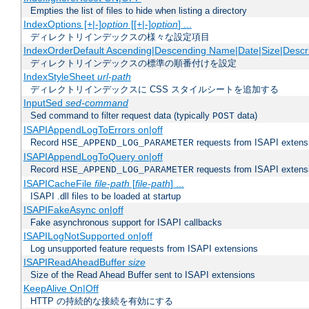
Empties the list of files to hide when listing a directory
IndexOptions [+|-]
option
[[+|-]
option
] ...
ディレクトリインデックスの様々な設定項目
IndexOrderDefault Ascending|Descending Name|Date|Size|Descri
ディレクトリインデックスの標準の順番付けを設定
IndexStyleSheet
url-path
ディレクトリインデックスに CSS スタイルシートを追加する
InputSed
sed-command
Sed command to filter request data (typically
data)
POST
ISAPIAppendLogToErrors on|off
Record
requests from ISAPI extensio
HSE_APPEND_LOG_PARAMETER
ISAPIAppendLogToQuery on|off
Record
requests from ISAPI extensio
HSE_APPEND_LOG_PARAMETER
ISAPICacheFile
file-path
[
file-path
] ...
ISAPI .dll files to be loaded at startup
ISAPIFakeAsync on|off
Fake asynchronous support for ISAPI callbacks
ISAPILogNotSupported on|off
Log unsupported feature requests from ISAPI extensions
ISAPIReadAheadBuffer
size
Size of the Read Ahead Buffer sent to ISAPI extensions
KeepAlive On|Off
HTTP の持続的な接続を有効にする