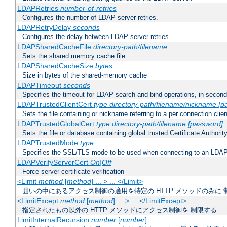
LDAPRetries
number-of-retries
Configures the number of LDAP server retries.
LDAPRetryDelay
seconds
Configures the delay between LDAP server retries.
LDAPSharedCacheFile
directory-path/filename
Sets the shared memory cache file
LDAPSharedCacheSize
bytes
Size in bytes of the shared-memory cache
LDAPTimeout
seconds
Specifies the timeout for LDAP search and bind operations, in secon
LDAPTrustedClientCert
type
directory-path/filename/nickname
[p
Sets the file containing or nickname referring to a per connection clien
LDAPTrustedGlobalCert
type
directory-path/filename
[password]
Sets the file or database containing global trusted Certificate Authority 
LDAPTrustedMode
type
Specifies the SSL/TLS mode to be used when connecting to an LDAP
LDAPVerifyServerCert
On|Off
Force server certificate verification
<Limit
method
[
method
] ... > ... </Limit>
囲いの中にあるアクセス制御の適用を特定の HTTP メソッドのみに 
<LimitExcept
method
[
method
] ... > ... </LimitExcept>
指定されたもの以外の HTTP メソッドにアクセス制御を 制限する
LimitInternalRecursion
number
[
number
]