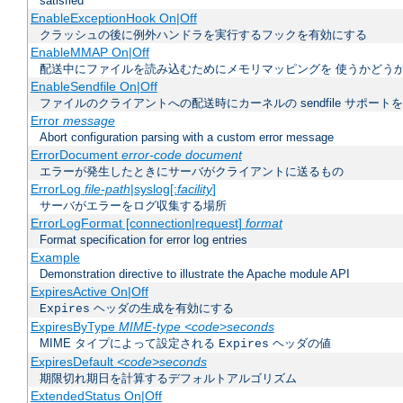
satisfied
EnableExceptionHook On|Off
クラッシュの後に例外ハンドラを実行するフックを有効にする
EnableMMAP On|Off
配送中にファイルを読み込むためにメモリマッピングを 使うかどう
EnableSendfile On|Off
ファイルのクライアントへの配送時にカーネルの sendfile サポート
Error
message
Abort configuration parsing with a custom error message
ErrorDocument
error-code document
エラーが発生したときにサーバがクライアントに送るもの
ErrorLog
file-path
|syslog[:
facility
]
サーバがエラーをログ収集する場所
ErrorLogFormat [connection|request]
format
Format specification for error log entries
Example
Demonstration directive to illustrate the Apache module API
ExpiresActive On|Off
ヘッダの生成を有効にする
Expires
ExpiresByType
MIME-type
<code>seconds
MIME タイプによって設定される
ヘッダの値
Expires
ExpiresDefault
<code>seconds
期限切れ期日を計算するデフォルトアルゴリズム
ExtendedStatus On|Off