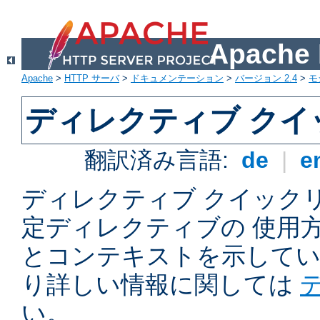
Apach
Apache
>
HTTP サーバ
>
ドキュメンテーション
>
バージョン 2.4
>
モ
ディレクティブ ク
翻訳済み言語:
de
|
e
ディレクティブ クイックリフ
定ディレクティブの 使用
とコンテキストを示してい
り詳しい情報に関しては
い。