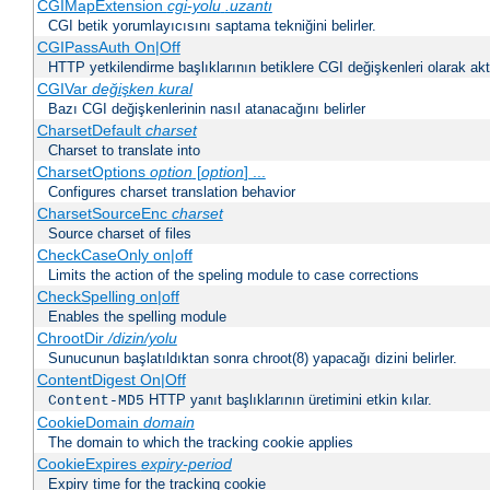
CGIMapExtension
cgi-yolu
.uzantı
CGI betik yorumlayıcısını saptama tekniğini belirler.
CGIPassAuth On|Off
HTTP yetkilendirme başlıklarının betiklere CGI değişkenleri olarak akta
CGIVar
değişken
kural
Bazı CGI değişkenlerinin nasıl atanacağını belirler
CharsetDefault
charset
Charset to translate into
CharsetOptions
option
[
option
] ...
Configures charset translation behavior
CharsetSourceEnc
charset
Source charset of files
CheckCaseOnly on|off
Limits the action of the speling module to case corrections
CheckSpelling on|off
Enables the spelling module
ChrootDir
/dizin/yolu
Sunucunun başlatıldıktan sonra chroot(8) yapacağı dizini belirler.
ContentDigest On|Off
HTTP yanıt başlıklarının üretimini etkin kılar.
Content-MD5
CookieDomain
domain
The domain to which the tracking cookie applies
CookieExpires
expiry-period
Expiry time for the tracking cookie