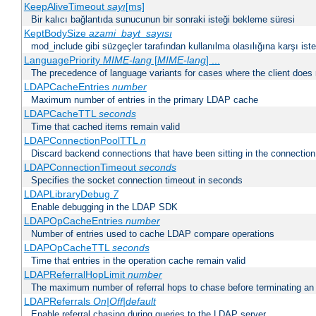
KeepAliveTimeout
sayı
[ms]
Bir kalıcı bağlantıda sunucunun bir sonraki isteği bekleme süresi
KeptBodySize
azami_bayt_sayısı
mod_include gibi süzgeçler tarafından kullanılma olasılığına karşı istek
LanguagePriority
MIME-lang
[
MIME-lang
] ...
The precedence of language variants for cases where the client does
LDAPCacheEntries
number
Maximum number of entries in the primary LDAP cache
LDAPCacheTTL
seconds
Time that cached items remain valid
LDAPConnectionPoolTTL
n
Discard backend connections that have been sitting in the connection
LDAPConnectionTimeout
seconds
Specifies the socket connection timeout in seconds
LDAPLibraryDebug
7
Enable debugging in the LDAP SDK
LDAPOpCacheEntries
number
Number of entries used to cache LDAP compare operations
LDAPOpCacheTTL
seconds
Time that entries in the operation cache remain valid
LDAPReferralHopLimit
number
The maximum number of referral hops to chase before terminating a
LDAPReferrals
On|Off|default
Enable referral chasing during queries to the LDAP server.