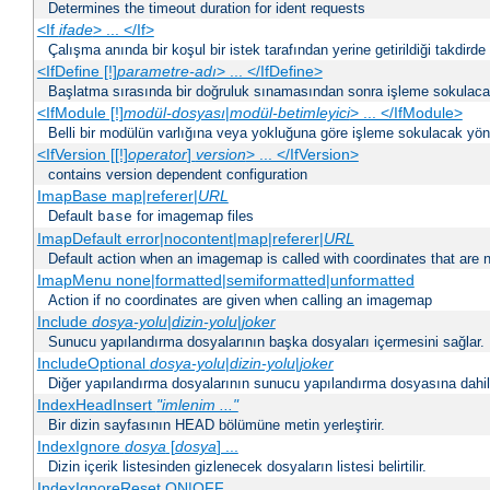
Determines the timeout duration for ident requests
<If
ifade
> ... </If>
Çalışma anında bir koşul bir istek tarafından yerine getirildiği takdirde
<IfDefine [!]
parametre-adı
> ... </IfDefine>
Başlatma sırasında bir doğruluk sınamasından sonra işleme sokulacak
<IfModule [!]
modül-dosyası
|
modül-betimleyici
> ... </IfModule>
Belli bir modülün varlığına veya yokluğuna göre işleme sokulacak yöne
<IfVersion [[!]
operator
]
version
> ... </IfVersion>
contains version dependent configuration
ImapBase map|referer|
URL
Default
for imagemap files
base
ImapDefault error|nocontent|map|referer|
URL
Default action when an imagemap is called with coordinates that are n
ImapMenu none|formatted|semiformatted|unformatted
Action if no coordinates are given when calling an imagemap
Include
dosya-yolu
|
dizin-yolu
|
joker
Sunucu yapılandırma dosyalarının başka dosyaları içermesini sağlar.
IncludeOptional
dosya-yolu
|
dizin-yolu
|
joker
Diğer yapılandırma dosyalarının sunucu yapılandırma dosyasına dahil 
IndexHeadInsert
"imlenim ..."
Bir dizin sayfasının HEAD bölümüne metin yerleştirir.
IndexIgnore
dosya
[
dosya
] ...
Dizin içerik listesinden gizlenecek dosyaların listesi belirtilir.
IndexIgnoreReset ON|OFF