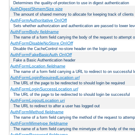
Determines the quality-of-protection to use in digest authentication
AuthDigestShmemSize
size
The amount of shared memory to allocate for keeping track of clients
AuthFormAuthoritative On|Off
Sets whether authorization and authentication are passed to lower le
AuthFormBody
fieldname
The name of a form field carrying the body of the request to attempt 
AuthFormDisableNoStore
On|Off
Disable the CacheControl no-store header on the login page
AuthFormFakeBasicAuth
On|Off
Fake a Basic Authentication header
AuthFormLocation
fieldname
The name of a form field carrying a URL to redirect to on successful l
AuthFormLoginRequiredLocation
url
The URL of the page to be redirected to should login be required
AuthFormLoginSuccessLocation
url
The URL of the page to be redirected to should login be successful
AuthFormLogoutLocation
uri
The URL to redirect to after a user has logged out
AuthFormMethod
fieldname
The name of a form field carrying the method of the request to attemp
AuthFormMimetype
fieldname
The name of a form field carrying the mimetype of the body of the req
AuthFormPassword
fieldname