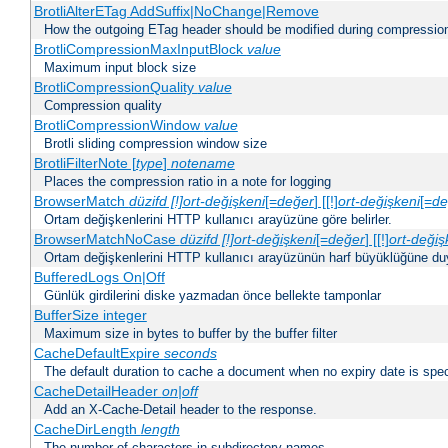
BrotliAlterETag AddSuffix|NoChange|Remove
How the outgoing ETag header should be modified during compressio
BrotliCompressionMaxInputBlock
value
Maximum input block size
BrotliCompressionQuality
value
Compression quality
BrotliCompressionWindow
value
Brotli sliding compression window size
BrotliFilterNote [
type
]
notename
Places the compression ratio in a note for logging
BrowserMatch
düzifd [!]ort-değişkeni
[=
değer
] [[!]
ort-değişkeni
[=
de
Ortam değişkenlerini HTTP kullanıcı arayüzüne göre belirler.
BrowserMatchNoCase
düzifd [!]ort-değişkeni
[=
değer
] [[!]
ort-değiş
Ortam değişkenlerini HTTP kullanıcı arayüzünün harf büyüklüğüne duyar
BufferedLogs On|Off
Günlük girdilerini diske yazmadan önce bellekte tamponlar
BufferSize integer
Maximum size in bytes to buffer by the buffer filter
CacheDefaultExpire
seconds
The default duration to cache a document when no expiry date is spec
CacheDetailHeader
on|off
Add an X-Cache-Detail header to the response.
CacheDirLength
length
The number of characters in subdirectory names