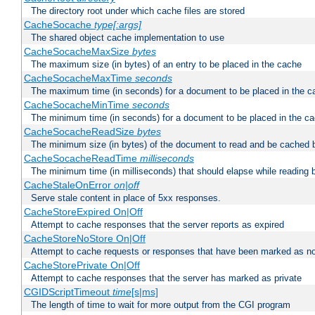
The directory root under which cache files are stored
CacheSocache
type[:args]
The shared object cache implementation to use
CacheSocacheMaxSize
bytes
The maximum size (in bytes) of an entry to be placed in the cache
CacheSocacheMaxTime
seconds
The maximum time (in seconds) for a document to be placed in the c
CacheSocacheMinTime
seconds
The minimum time (in seconds) for a document to be placed in the c
CacheSocacheReadSize
bytes
The minimum size (in bytes) of the document to read and be cached 
CacheSocacheReadTime
milliseconds
The minimum time (in milliseconds) that should elapse while reading 
CacheStaleOnError
on|off
Serve stale content in place of 5xx responses.
CacheStoreExpired On|Off
Attempt to cache responses that the server reports as expired
CacheStoreNoStore On|Off
Attempt to cache requests or responses that have been marked as no
CacheStorePrivate On|Off
Attempt to cache responses that the server has marked as private
CGIDScriptTimeout
time
[s|ms]
The length of time to wait for more output from the CGI program