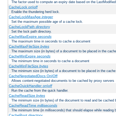
The factor used to compute an expiry date based on the LastModified
CacheLock
on|off
Enable the thundering herd lock.
CacheLockMaxAge
integer
Set the maximum possible age of a cache lock.
CacheLockPath
directory
Set the lock path directory.
CacheMaxExpire
seconds
The maximum time in seconds to cache a document
CacheMaxFileSize
bytes
The maximum size (in bytes) of a document to be placed in the cach
CacheMinExpire
seconds
The minimum time in seconds to cache a document
CacheMinFileSize
bytes
The minimum size (in bytes) of a document to be placed in the cache
CacheNegotiatedDocs On|Off
Allows content-negotiated documents to be cached by proxy servers
CacheQuickHandler
on|off
Run the cache from the quick handler.
CacheReadSize
bytes
The minimum size (in bytes) of the document to read and be cached 
CacheReadTime
milliseconds
The minimum time (in milliseconds) that should elapse while reading 
CacheRoot
directory