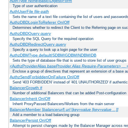
AuthType None|Basic|Digest|Form
Type of user authentication
AuthUserFile
file-path
Sets the name of a text file containing the list of users and passwords
AuthzDBDLoginToReferer On|Off
Determines whether to redirect the Client to the Referring page on succ
AuthzDBDQuery
query
Specify the SQL Query for the required operation
AuthzDBDRedirectQuery
query
Specify a query to look up a login page for the user
AuthzDBMType default|SDBM|GDBM|NDBM|DB
Sets the type of database file that is used to store list of user groups
<AuthzProviderAlias
baseProvider Alias Require-Parameters
> ...
Enclose a group of directives that represent an extension of a base au
AuthzSendForbiddenOnFailure On|Off
Send '403 FORBIDDEN' instead of '401 UNAUTHORIZED' if authenticat
BalancerGrowth
#
Number of additional Balancers that can be added Post-configuration
BalancerInherit On|Off
Inherit ProxyPassed Balancers/Workers from the main server
BalancerMember [
balancerurl
]
url
[
key=value [key=value ...]]
Add a member to a load balancing group
BalancerPersist On|Off
Attempt to persist changes made by the Balancer Manager across res