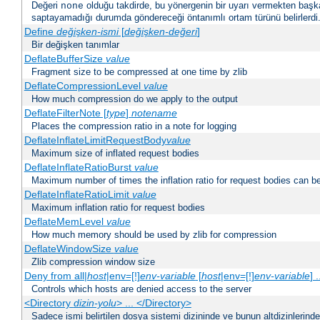
Değeri
olduğu takdirde, bu yönergenin bir uyarı vermekten başk
none
saptayamadığı durumda göndereceği öntanımlı ortam türünü belirlerdi
Define
değişken-ismi
[
değişken-değeri
]
Bir değişken tanımlar
DeflateBufferSize
value
Fragment size to be compressed at one time by zlib
DeflateCompressionLevel
value
How much compression do we apply to the output
DeflateFilterNote [
type
]
notename
Places the compression ratio in a note for logging
DeflateInflateLimitRequestBody
value
Maximum size of inflated request bodies
DeflateInflateRatioBurst
value
Maximum number of times the inflation ratio for request bodies can b
DeflateInflateRatioLimit
value
Maximum inflation ratio for request bodies
DeflateMemLevel
value
How much memory should be used by zlib for compression
DeflateWindowSize
value
Zlib compression window size
Deny from all|
host
|env=[!]
env-variable
[
host
|env=[!]
env-variable
] .
Controls which hosts are denied access to the server
<Directory
dizin-yolu
> ... </Directory>
Sadece ismi belirtilen dosya sistemi dizininde ve bunun altdizinlerind