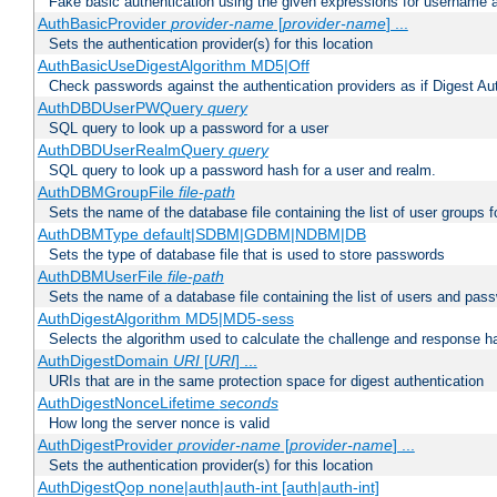
Fake basic authentication using the given expressions for username
AuthBasicProvider
provider-name
[
provider-name
] ...
Sets the authentication provider(s) for this location
AuthBasicUseDigestAlgorithm MD5|Off
Check passwords against the authentication providers as if Digest Aut
AuthDBDUserPWQuery
query
SQL query to look up a password for a user
AuthDBDUserRealmQuery
query
SQL query to look up a password hash for a user and realm.
AuthDBMGroupFile
file-path
Sets the name of the database file containing the list of user groups f
AuthDBMType default|SDBM|GDBM|NDBM|DB
Sets the type of database file that is used to store passwords
AuthDBMUserFile
file-path
Sets the name of a database file containing the list of users and pass
AuthDigestAlgorithm MD5|MD5-sess
Selects the algorithm used to calculate the challenge and response ha
AuthDigestDomain
URI
[
URI
] ...
URIs that are in the same protection space for digest authentication
AuthDigestNonceLifetime
seconds
How long the server nonce is valid
AuthDigestProvider
provider-name
[
provider-name
] ...
Sets the authentication provider(s) for this location
AuthDigestQop none|auth|auth-int [auth|auth-int]