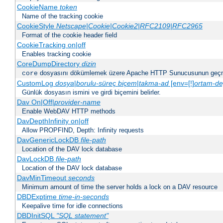
CookieName
token
Name of the tracking cookie
CookieStyle
Netscape|Cookie|Cookie2|RFC2109|RFC2965
Format of the cookie header field
CookieTracking on|off
Enables tracking cookie
CoreDumpDirectory
dizin
dosyasını dökümlemek üzere Apache HTTP Sunucusunun geçme
core
CustomLog
dosya
|
borulu-süreç
biçem
|
takma-ad
[env=[!]
ortam-de
Günlük dosyasın ismini ve girdi biçemini belirler.
Dav On|Off|
provider-name
Enable WebDAV HTTP methods
DavDepthInfinity on|off
Allow PROPFIND, Depth: Infinity requests
DavGenericLockDB
file-path
Location of the DAV lock database
DavLockDB
file-path
Location of the DAV lock database
DavMinTimeout
seconds
Minimum amount of time the server holds a lock on a DAV resource
DBDExptime
time-in-seconds
Keepalive time for idle connections
DBDInitSQL
"SQL statement"