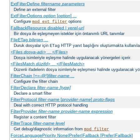
ExtFilterDefine
filtername
parameters
Define an external filter
ExtFilterOptions
option
[
option
] ...
Configure
options
mod_ext_filter
FallbackResource disabled |
yerel-url
Bir dosya ile eşleşmeyen istekler için öntanımlı URL tanımlar
FileETag
bileşen
...
Duruk dosyalar için
HTTP yanıt başlığını oluşturmakta kullanılaca
ETag
<Files
dosya-adı
> ... </Files>
Dosya isimleriyle eşleşme halinde uygulanacak yönergeleri içerir.
<FilesMatch
düzifd
> ... </FilesMatch>
Düzenli ifadelerin dosya isimleriyle eşleşmesi halinde uygulanacak yöne
FilterChain [+=-@!]
filter-name
...
Configure the filter chain
FilterDeclare
filter-name
[type]
Declare a smart filter
FilterProtocol
filter-name
[
provider-name
]
proto-flags
Deal with correct HTTP protocol handling
FilterProvider
filter-name
provider-name
expression
Register a content filter
FilterTrace
filter-name
level
Get debug/diagnostic information from
mod_filter
ForceLanguagePriority None|Prefer|Fallback [Prefer|Fallback]