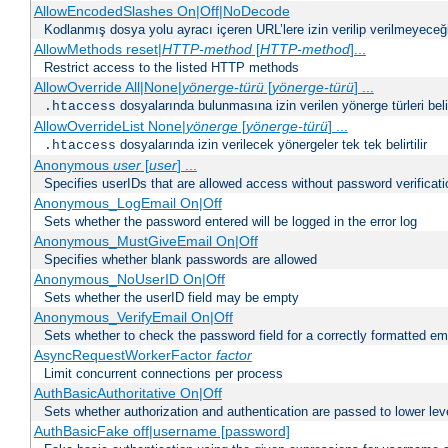
AllowEncodedSlashes On|Off|NoDecode
Kodlanmış dosya yolu ayracı içeren URL’lere izin verilip verilmeyeceğin
AllowMethods reset|
HTTP-method
[
HTTP-method
]...
Restrict access to the listed HTTP methods
AllowOverride All|None|
yönerge-türü
[
yönerge-türü
] ...
dosyalarında bulunmasına izin verilen yönerge türleri belirt
.htaccess
AllowOverrideList None|
yönerge
[
yönerge-türü
] ...
dosyalarında izin verilecek yönergeler tek tek belirtilir
.htaccess
Anonymous
user
[
user
] ...
Specifies userIDs that are allowed access without password verificati
Anonymous_LogEmail On|Off
Sets whether the password entered will be logged in the error log
Anonymous_MustGiveEmail On|Off
Specifies whether blank passwords are allowed
Anonymous_NoUserID On|Off
Sets whether the userID field may be empty
Anonymous_VerifyEmail On|Off
Sets whether to check the password field for a correctly formatted em
AsyncRequestWorkerFactor
factor
Limit concurrent connections per process
AuthBasicAuthoritative On|Off
Sets whether authorization and authentication are passed to lower le
AuthBasicFake off|username [password]