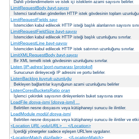
Dahili yönlendirmelerin ve istek içi isteklerin azami sayısını belirler.
LimitRequestBody
bayt-sayısı
İstemci tarafından gönderilen HTTP istek gövdesinin toplam uzunluğun
LimitRequestFields
sayı
İstemciden kabul edilecek HTTP isteği başlık alanlarının sayısını sınır
LimitRequestFieldSize
bayt-sayısı
İstemciden kabul edilecek HTTP isteği başlık uzunluğunu sınırlar.
LimitRequestLine
bayt-sayısı
İstemciden kabul edilecek HTTP istek satırının uzunluğunu sınırlar.
LimitXMLRequestBody
bayt-sayısı
Bir XML temelli istek gövdesinin uzunluğunu sınırlar.
Listen [
IP-adresi
:]
port-numarası
[
protokol
]
Sunucunun dinleyeceği IP adresini ve portu belirler.
ListenBacklog
kuyruk-uzunluğu
Bekleyen bağlantılar kuyruğunun azami uzunluğunu belirler
ListenCoresBucketsRatio
oran
İşlemci çekirdek sayısının dinleyenlerin buket sayısına oranı
LoadFile
dosya-ismi
[
dosya-ismi
] ...
Belirtilen nesne dosyasını veya kütüphaneyi sunucu ile ilintiler.
LoadModule
modül dosya-ismi
Belirtilen nesne dosyasını veya kütüphaneyi sunucu ile ilintiler ve etki
<Location
URL-yolu
|
URL
> ... </Location>
İçerdiği yönergeler sadece eşleşen URL’lere uygulanır.
<LocationMatch
düzifade
> ... </LocationMatch>