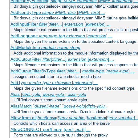
AddIconByEncoding
simge
MIME-kodlaması
[
MIME-kodlaması
] ..
Bir dosya için gösterilecek simgeyi dosyanın MIME kodlamasına göre b
AddIconByType
simge
MIME-türü
[
MIME-türü
] ...
Bir dosya için gösterilecek simgeyi dosyanın MIME türüne göre belirle
AddInputFilter
filter
[;
filter
...]
extension
[
extension
] ...
Maps filename extensions to the filters that will process client reques
AddLanguage
language-tag
extension
[
extension
] ...
Maps the given filename extension to the specified content language
AddModuleInfo
module-name
string
Adds additional information to the module information displayed by the
AddOutputFilter
filter
[;
filter
...]
extension
[
extension
] ...
Maps filename extensions to the filters that will process responses fr
AddOutputFilterByType
filter
[;
filter
...]
media-type
[
media-type
] ...
assigns an output filter to a particular media-type
AddType
media-type
extension
[
extension
] ...
Maps the given filename extensions onto the specified content type
Alias [
URL-yolu
]
dosya-yolu
|
dizin-yolu
URL’leri dosya sistemi konumlarıyla eşler.
AliasMatch "
düzenli-ifade
" "
dosya-yolu
|
dizin-yolu
"
URL’leri dosya sistemi konumlarıyla düzenli ifadeleri kullanarak eşler.
Allow from all|
host
|env=[!]
env-variable
[
host
|env=[!]
env-variable
] .
Controls which hosts can access an area of the server
AllowCONNECT
port
[-
port
] [
port
[-
port
]] ...
Ports that are allowed to
through the proxy
CONNECT