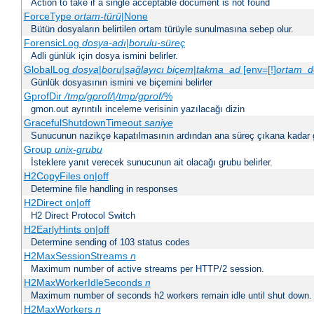
Action to take if a single acceptable document is not found
ForceType
ortam-türü
|None
Bütün dosyaların belirtilen ortam türüyle sunulmasına sebep olur.
ForensicLog
dosya-adı
|
borulu-süreç
Adli günlük için dosya ismini belirler.
GlobalLog
dosya
|
boru
|
sağlayıcı
biçem
|
takma_ad
[env=[!]
ortam_d
Günlük dosyasının ismini ve biçemini belirler
GprofDir
/tmp/gprof/
|
/tmp/gprof/
%
gmon.out ayrıntılı inceleme verisinin yazılacağı dizin
GracefulShutdownTimeout
saniye
Sunucunun nazikçe kapatılmasının ardından ana süreç çıkana kadar ge
Group
unix-grubu
İsteklere yanıt verecek sunucunun ait olacağı grubu belirler.
H2CopyFiles on|off
Determine file handling in responses
H2Direct on|off
H2 Direct Protocol Switch
H2EarlyHints on|off
Determine sending of 103 status codes
H2MaxSessionStreams
n
Maximum number of active streams per HTTP/2 session.
H2MaxWorkerIdleSeconds
n
Maximum number of seconds h2 workers remain idle until shut down.
H2MaxWorkers
n