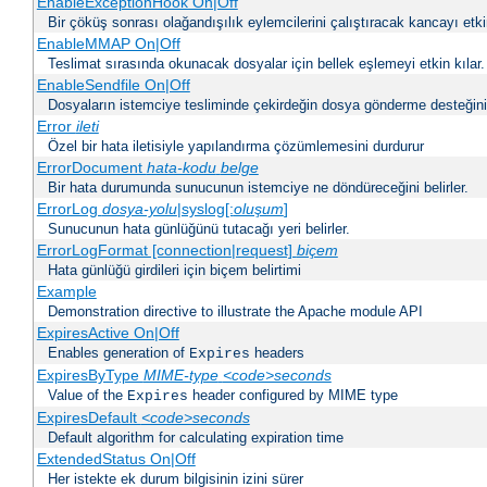
EnableExceptionHook On|Off
Bir çöküş sonrası olağandışılık eylemcilerini çalıştıracak kancayı etkin
EnableMMAP On|Off
Teslimat sırasında okunacak dosyalar için bellek eşlemeyi etkin kılar.
EnableSendfile On|Off
Dosyaların istemciye tesliminde çekirdeğin dosya gönderme desteğinin 
Error
ileti
Özel bir hata iletisiyle yapılandırma çözümlemesini durdurur
ErrorDocument
hata-kodu
belge
Bir hata durumunda sunucunun istemciye ne döndüreceğini belirler.
ErrorLog
dosya-yolu
|syslog[:
oluşum
]
Sunucunun hata günlüğünü tutacağı yeri belirler.
ErrorLogFormat [connection|request]
biçem
Hata günlüğü girdileri için biçem belirtimi
Example
Demonstration directive to illustrate the Apache module API
ExpiresActive On|Off
Enables generation of
headers
Expires
ExpiresByType
MIME-type
<code>seconds
Value of the
header configured by MIME type
Expires
ExpiresDefault
<code>seconds
Default algorithm for calculating expiration time
ExtendedStatus On|Off
Her istekte ek durum bilgisinin izini sürer