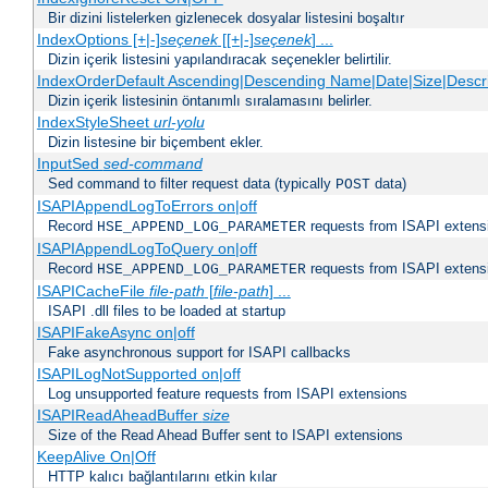
Bir dizini listelerken gizlenecek dosyalar listesini boşaltır
IndexOptions [+|-]
seçenek
[[+|-]
seçenek
] ...
Dizin içerik listesini yapılandıracak seçenekler belirtilir.
IndexOrderDefault Ascending|Descending Name|Date|Size|Descri
Dizin içerik listesinin öntanımlı sıralamasını belirler.
IndexStyleSheet
url-yolu
Dizin listesine bir biçembent ekler.
InputSed
sed-command
Sed command to filter request data (typically
data)
POST
ISAPIAppendLogToErrors on|off
Record
requests from ISAPI extensio
HSE_APPEND_LOG_PARAMETER
ISAPIAppendLogToQuery on|off
Record
requests from ISAPI extensio
HSE_APPEND_LOG_PARAMETER
ISAPICacheFile
file-path
[
file-path
] ...
ISAPI .dll files to be loaded at startup
ISAPIFakeAsync on|off
Fake asynchronous support for ISAPI callbacks
ISAPILogNotSupported on|off
Log unsupported feature requests from ISAPI extensions
ISAPIReadAheadBuffer
size
Size of the Read Ahead Buffer sent to ISAPI extensions
KeepAlive On|Off
HTTP kalıcı bağlantılarını etkin kılar