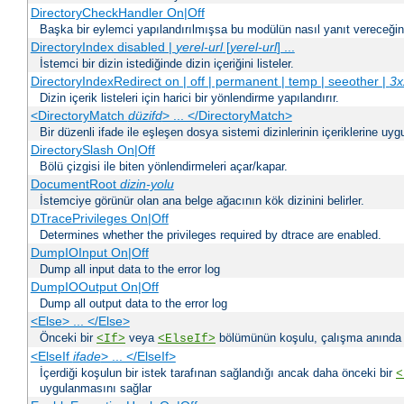
DirectoryCheckHandler On|Off
Başka bir eylemci yapılandırılmışsa bu modülün nasıl yanıt vereceğini 
DirectoryIndex disabled |
yerel-url
[
yerel-url
] ...
İstemci bir dizin istediğinde dizin içeriğini listeler.
DirectoryIndexRedirect on | off | permanent | temp | seeother |
3x
Dizin içerik listeleri için harici bir yönlendirme yapılandırır.
<DirectoryMatch
düzifd
> ... </DirectoryMatch>
Bir düzenli ifade ile eşleşen dosya sistemi dizinlerinin içeriklerine u
DirectorySlash On|Off
Bölü çizgisi ile biten yönlendirmeleri açar/kapar.
DocumentRoot
dizin-yolu
İstemciye görünür olan ana belge ağacının kök dizinini belirler.
DTracePrivileges On|Off
Determines whether the privileges required by dtrace are enabled.
DumpIOInput On|Off
Dump all input data to the error log
DumpIOOutput On|Off
Dump all output data to the error log
<Else> ... </Else>
Önceki bir
veya
bölümünün koşulu, çalışma anında bir
<If>
<ElseIf>
<ElseIf
ifade
> ... </ElseIf>
İçerdiği koşulun bir istek tarafınan sağlandığı ancak daha önceki bir
<
uygulanmasını sağlar