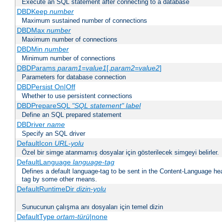
Execute an SQL statement after connecting to a database
DBDKeep
number
Maximum sustained number of connections
DBDMax
number
Maximum number of connections
DBDMin
number
Minimum number of connections
DBDParams
param1
=
value1
[,
param2
=
value2
]
Parameters for database connection
DBDPersist On|Off
Whether to use persistent connections
DBDPrepareSQL
"SQL statement"
label
Define an SQL prepared statement
DBDriver
name
Specify an SQL driver
DefaultIcon
URL-yolu
Özel bir simge atanmamış dosyalar için gösterilecek simgeyi belirler.
DefaultLanguage
language-tag
Defines a default language-tag to be sent in the Content-Language head
tag by some other means.
DefaultRuntimeDir
dizin-yolu
Sunucunun çalışma anı dosyaları için temel dizin
DefaultType
ortam-türü
|none