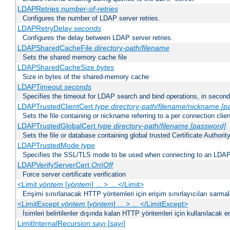
LDAPRetries
number-of-retries
Configures the number of LDAP server retries.
LDAPRetryDelay
seconds
Configures the delay between LDAP server retries.
LDAPSharedCacheFile
directory-path/filename
Sets the shared memory cache file
LDAPSharedCacheSize
bytes
Size in bytes of the shared-memory cache
LDAPTimeout
seconds
Specifies the timeout for LDAP search and bind operations, in secon
LDAPTrustedClientCert
type
directory-path/filename/nickname
[p
Sets the file containing or nickname referring to a per connection clien
LDAPTrustedGlobalCert
type
directory-path/filename
[password]
Sets the file or database containing global trusted Certificate Authority 
LDAPTrustedMode
type
Specifies the SSL/TLS mode to be used when connecting to an LDAP
LDAPVerifyServerCert
On|Off
Force server certificate verification
<Limit
yöntem
[
yöntem
] ... > ... </Limit>
Erişimi sınırlanacak HTTP yöntemleri için erişim sınırlayıcıları sarmal
<LimitExcept
yöntem
[
yöntem
] ... > ... </LimitExcept>
İsimleri belirtilenler dışında kalan HTTP yöntemleri için kullanılacak er
LimitInternalRecursion
sayı
[
sayı
]