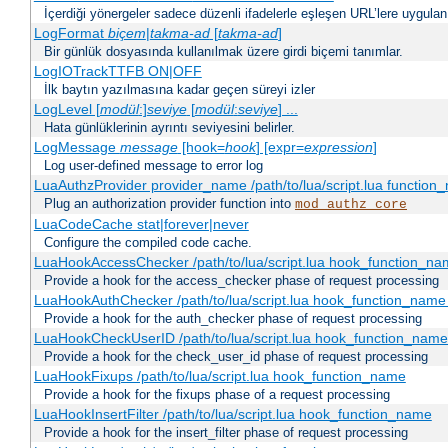
İçerdiği yönergeler sadece düzenli ifadelerle eşleşen URL’lere uygulanı
LogFormat
biçem
|
takma-ad
[
takma-ad
]
Bir günlük dosyasında kullanılmak üzere girdi biçemi tanımlar.
LogIOTrackTTFB ON|OFF
İlk baytın yazılmasına kadar geçen süreyi izler
LogLevel [
modül
:]
seviye
[
modül
:
seviye
] ...
Hata günlüklerinin ayrıntı seviyesini belirler.
LogMessage
message
[hook=
hook
] [expr=
expression
]
Log user-defined message to error log
LuaAuthzProvider provider_name /path/to/lua/script.lua function
Plug an authorization provider function into
mod_authz_core
LuaCodeCache stat|forever|never
Configure the compiled code cache.
LuaHookAccessChecker /path/to/lua/script.lua hook_function_name
Provide a hook for the access_checker phase of request processing
LuaHookAuthChecker /path/to/lua/script.lua hook_function_name [
Provide a hook for the auth_checker phase of request processing
LuaHookCheckUserID /path/to/lua/script.lua hook_function_name [
Provide a hook for the check_user_id phase of request processing
LuaHookFixups /path/to/lua/script.lua hook_function_name
Provide a hook for the fixups phase of a request processing
LuaHookInsertFilter /path/to/lua/script.lua hook_function_name
Provide a hook for the insert_filter phase of request processing