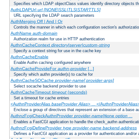
Specifies which LDAP objectClass values identify directory objects t
AuthLDAPUrl
url [NONE|SSL|TLS|STARTTLS]
URL specifying the LDAP search parameters
AuthMerging Off | And | Or
Controls the manner in which each configuration section's authorizatio
AuthName
auth-domain
Authorization realm for use in HTTP authentication
AuthnCacheContext
directory|server|custom-string
Specify a context string for use in the cache key
AuthnCacheEnable
Enable Authn caching configured anywhere
AuthnCacheProvideFor
authn-provider
[...]
Specify which authn provider(s) to cache for
AuthnCacheSOCache
provider-name[:provider-args]
Select socache backend provider to use
AuthnCacheTimeout
timeout
(seconds)
Set a timeout for cache entries
<AuthnProviderAlias
baseProvider Alias
> ... </AuthnProviderAlias
Enclose a group of directives that represent an extension of a base au
AuthnzFcgiCheckAuthnProvider
provider-name
|
option
...
None
Enables a FastCGI application to handle the check_authn authenticat
AuthnzFcgiDefineProvider
type
provider-name
backend-address
Defines a FastCGI application as a provider for authentication and/or 