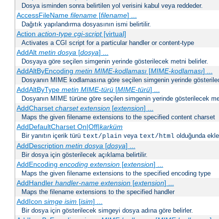
Dosya isminden sonra belirtilen yol verisini kabul veya reddeder.
AccessFileName
filename
[
filename
] ...
Dağıtık yapılandırma dosyasının ismi belirtilir.
Action
action-type
cgi-script
[virtual]
Activates a CGI script for a particular handler or content-type
AddAlt
metin
dosya
[
dosya
] ...
Dosyaya göre seçilen simgenin yerinde gösterilecek metni belirler.
AddAltByEncoding
metin
MIME-kodlaması
[
MIME-kodlaması
] ...
Dosyanın MIME kodlamasına göre seçilen simgenin yerinde gösterilece
AddAltByType
metin
MIME-türü
[
MIME-türü
] ...
Dosyanın MIME türüne göre seçilen simgenin yerinde gösterilecek metn
AddCharset
charset
extension
[
extension
] ...
Maps the given filename extensions to the specified content charset
AddDefaultCharset On|Off|
karküm
Bir yanıtın içerik türü
veya
olduğunda eklen
text/plain
text/html
AddDescription
metin dosya
[
dosya
] ...
Bir dosya için gösterilecek açıklama belirtilir.
AddEncoding
encoding
extension
[
extension
] ...
Maps the given filename extensions to the specified encoding type
AddHandler
handler-name
extension
[
extension
] ...
Maps the filename extensions to the specified handler
AddIcon
simge
isim
[
isim
] ...
Bir dosya için gösterilecek simgeyi dosya adına göre belirler.