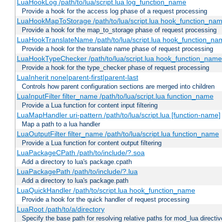
LuaHookLog /path/to/lua/script.lua log_function_name
Provide a hook for the access log phase of a request processing
LuaHookMapToStorage /path/to/lua/script.lua hook_function_na
Provide a hook for the map_to_storage phase of request processing
LuaHookTranslateName /path/to/lua/script.lua hook_function_name
Provide a hook for the translate name phase of request processing
LuaHookTypeChecker /path/to/lua/script.lua hook_function_name
Provide a hook for the type_checker phase of request processing
LuaInherit none|parent-first|parent-last
Controls how parent configuration sections are merged into children
LuaInputFilter filter_name /path/to/lua/script.lua function_name
Provide a Lua function for content input filtering
LuaMapHandler uri-pattern /path/to/lua/script.lua [function-name]
Map a path to a lua handler
LuaOutputFilter filter_name /path/to/lua/script.lua function_name
Provide a Lua function for content output filtering
LuaPackageCPath /path/to/include/?.soa
Add a directory to lua's package.cpath
LuaPackagePath /path/to/include/?.lua
Add a directory to lua's package.path
LuaQuickHandler /path/to/script.lua hook_function_name
Provide a hook for the quick handler of request processing
LuaRoot /path/to/a/directory
Specify the base path for resolving relative paths for mod_lua directi