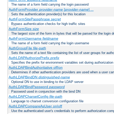
The name of a form field carrying the login password
AuthFormProvider
provider-name
[
provider-name
] ...
Sets the authentication provider(s) for this location
AuthFormSitePassphrase
secret
Bypass authentication checks for high traffic sites
AuthFormSize
size
The largest size of the form in bytes that will be parsed for the login d
AuthFormUsername
fieldname
The name of a form field carrying the login username
AuthGroupFile
file-path
Sets the name of a text file containing the list of user groups for autho
AuthLDAPAuthorizePrefix
prefix
Specifies the prefix for environment variables set during authorization
AuthLDAPBindAuthoritative off|on
Determines if other authentication providers are used when a user can
AuthLDAPBindDN
distinguished-name
Optional DN to use in binding to the LDAP server
AuthLDAPBindPassword
password
Password used in conjunction with the bind DN
AuthLDAPCharsetConfig
file-path
Language to charset conversion configuration file
AuthLDAPCompareAsUser on|off
Use the authenticated user's credentials to perform authorization co