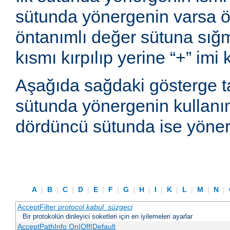
sütunda yönergenin varsa ön
öntanımlı değer sütuna sı
kısmı kırpılıp yerine “+” imi
Aşağıda sağdaki gösterge t
sütunda yönergenin kullanım
dördüncü sütunda ise yönerg
A
|
B
|
C
|
D
|
E
|
F
|
G
|
H
|
I
|
K
|
L
|
M
|
N
|
AcceptFilter
protocol
kabul_süzgeci
Bir protokolün dinleyici soketleri için en iyilemeleri ayarlar
AcceptPathInfo On|Off|Default