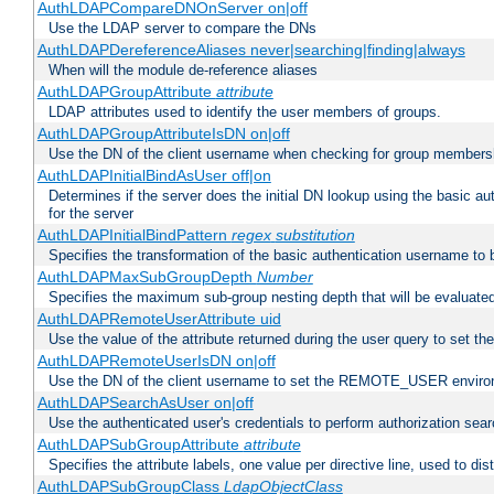
AuthLDAPCompareDNOnServer on|off
Use the LDAP server to compare the DNs
AuthLDAPDereferenceAliases never|searching|finding|always
When will the module de-reference aliases
AuthLDAPGroupAttribute
attribute
LDAP attributes used to identify the user members of groups.
AuthLDAPGroupAttributeIsDN on|off
Use the DN of the client username when checking for group members
AuthLDAPInitialBindAsUser off|on
Determines if the server does the initial DN lookup using the basic a
for the server
AuthLDAPInitialBindPattern
regex
substitution
Specifies the transformation of the basic authentication username to
AuthLDAPMaxSubGroupDepth
Number
Specifies the maximum sub-group nesting depth that will be evaluated
AuthLDAPRemoteUserAttribute uid
Use the value of the attribute returned during the user query to se
AuthLDAPRemoteUserIsDN on|off
Use the DN of the client username to set the REMOTE_USER environ
AuthLDAPSearchAsUser on|off
Use the authenticated user's credentials to perform authorization sea
AuthLDAPSubGroupAttribute
attribute
Specifies the attribute labels, one value per directive line, used to d
AuthLDAPSubGroupClass
LdapObjectClass