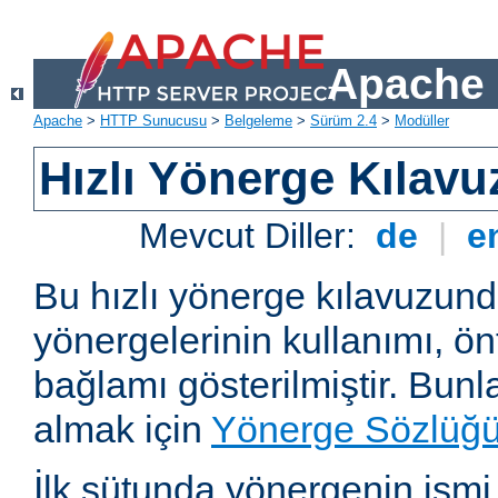
Apache 
Apache
>
HTTP Sunucusu
>
Belgeleme
>
Sürüm 2.4
>
Modüller
Hızlı Yönerge Kılavu
Mevcut Diller:
de
|
e
Bu hızlı yönerge kılavuzun
yönergelerinin kullanımı, ö
bağlamı gösterilmiştir. Bunlar
almak için
Yönerge Sözlüğ
İlk sütunda yönergenin ismi ve