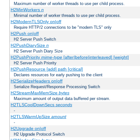
Maximum number of worker threads to use per child process.
H2MinWorkers
n
Minimal number of worker threads to use per child process.
H2ModernTLSOnly on|off
Require HTTP/2 connections to be "modern TLS" only
H2Push on|off
H2 Server Push Switch
H2PushDiarySize
n
H2 Server Push Diary Size
H2PushPriority
mime-type
[after|before|interleaved] [weight]
H2 Server Push Priority
H2PushResource [add] path [critical]
Declares resources for early pushing to the client
H2SerializeHeaders on|off
Serialize Request/Response Processing Switch
H2StreamMaxMemSize
bytes
Maximum amount of output data buffered per stream.
H2TLSCoolDownSecs
seconds
-
H2TLSWarmUpSize
amount
-
H2Upgrade on|off
H2 Upgrade Protocol Switch