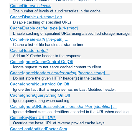
CacheDirLevels
levels
The number of levels of subdirectories in the cache.
CacheDisable
url-string
|
on
Disable caching of specified URLs
CacheEnable
cache_type
[
url-string
]
Enable caching of specified URLs using a specified storage manager
CacheFile
file-path
[
file-path
] ...
Cache a list of file handles at startup time
CacheHeader
on|off
Add an X-Cache header to the response.
CacheIgnoreCacheControl On|Off
Ignore request to not serve cached content to client
CacheIgnoreHeaders
header-string
[
header-string
] ...
Do not store the given HTTP header(s) in the cache.
CacheIgnoreNoLastMod On|Off
Ignore the fact that a response has no Last Modified header.
CacheIgnoreQueryString On|Off
Ignore query string when caching
CacheIgnoreURLSessionIdentifiers
identifier
[
identifier
] ...
Ignore defined session identifiers encoded in the URL when caching
CacheKeyBaseURL
URL
Override the base URL of reverse proxied cache keys.
CacheLastModifiedFactor
float