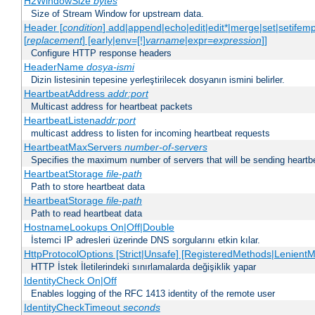
H2WindowSize
bytes
Size of Stream Window for upstream data.
Header [
condition
] add|append|echo|edit|edit*|merge|set|setifem
[
replacement
] [early|env=[!]
varname
|expr=
expression
]]
Configure HTTP response headers
HeaderName
dosya-ismi
Dizin listesinin tepesine yerleştirilecek dosyanın ismini belirler.
HeartbeatAddress
addr:port
Multicast address for heartbeat packets
HeartbeatListen
addr:port
multicast address to listen for incoming heartbeat requests
HeartbeatMaxServers
number-of-servers
Specifies the maximum number of servers that will be sending heartbe
HeartbeatStorage
file-path
Path to store heartbeat data
HeartbeatStorage
file-path
Path to read heartbeat data
HostnameLookups On|Off|Double
İstemci IP adresleri üzerinde DNS sorgularını etkin kılar.
HttpProtocolOptions [Strict|Unsafe] [RegisteredMethods|LenientM
HTTP İstek İletilerindeki sınırlamalarda değişiklik yapar
IdentityCheck On|Off
Enables logging of the RFC 1413 identity of the remote user
IdentityCheckTimeout
seconds