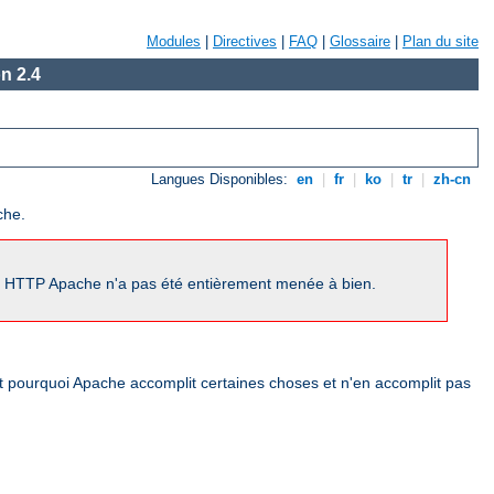
Modules
|
Directives
|
FAQ
|
Glossaire
|
Plan du site
n 2.4
Langues Disponibles:
en
|
fr
|
ko
|
tr
|
zh-cn
che.
ur HTTP Apache n'a pas été entièrement menée à bien.
nt pourquoi Apache accomplit certaines choses et n'en accomplit pas